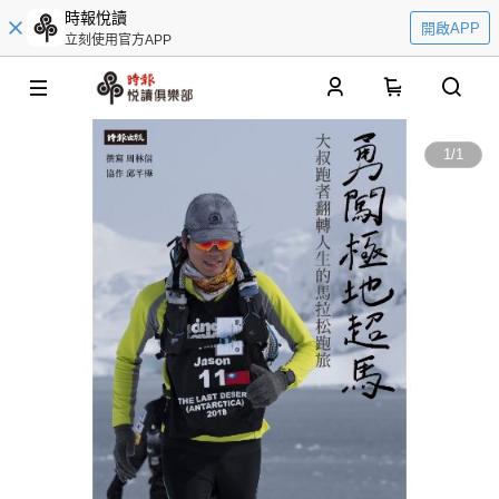
時報悅讀
開啟APP
立刻使用官方APP
0
1
/
1