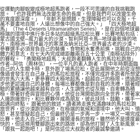
從運動肉腳蛻變成極地超馬跑者，一段不可思議的自我挑戰跑
旅。 「也許我們無法改變生命的長度，但是我們可以改變生命
的寬度跟深度。」 「年齡不是問題，生理障礙也可以克服，千
萬不要畫地自限，人遠比想像中的自己強大。」 「四大極地超
馬」（The 4 Deserts Ultramarathon Series），是在四個地球最
極端的環境中進行多日多站的超級馬拉松比賽，比賽地點包括：
蒙古國戈壁─風力最大的沙漠、智利阿塔卡馬─地球最乾燥的地
方、南極洲─世界最冷的寒漠及納米比亞─世界最古老的沙漠。
參賽選手必須背負自己的裝備、食物和水奮勇前進，挑戰自己的
體力和意志，在七天內完成總距離兩百五十公里（南極站除外）
的賽程。 「勇闖極地超馬：大叔跑者翻轉人生的馬拉松跑旅」
作者--阿信（周林信），一位平凡的素人跑者，在中年時期面臨
自己的人生關卡時，意外跑了場馬拉松，從此展開他之前從沒想
像過會發生在自己身上的馬拉松旅程，不僅完成許多跑者所想望
的世馬六大馬，更參賽四大極地超馬，超越自己的極限。透過跑
步他更認識自己的身體，每場比賽都像是對自我的洗禮，隨著經
驗的累績讓他越來越有自信，人生調性也從灰暗、自卑轉為積
極。帶著好奇與冒險的心情，他從台灣開始跑向全世界，帶著家
人邊跑邊旅行，和比賽夥伴成為朋友，彼此扶持、鼓勵，攜手一
起邁向終點。 跟著他的敘述，讀者將走進充滿趣味的馬拉松跑
旅世界，從沙漠跑到極地，在極端的氣候和環境中，他大叫、憤
怒，甚至懷疑起自己，但最終仍是一步再一步，一場又一場完成
比賽。他走入自己的江湖，展開漫長的旅程。雖然他不是速度最
快的，但這條用雙腳跑出來的路途，卻為他打開了人生新風景。
「跟我一起跑吧！」是阿信這位大叔跑者的最誠摯邀請。