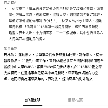
運送方式
商品特色
「信哥來了！這本書肯定是他企圖用那清澈又詼諧的靈魂，讓讀
付款後全家取貨
者也跟著故事愛上極地超馬。提醒大家，翻開前請先繫好跑鞋，
每筆NT$60，滿NT$499(含以上)免運費
準備好讓他撼動你想跑的心吧！」--林又立/hyphy主理人‧極地
付款後7-11取貨
超馬名模 「信哥自2015年第一場初馬開始，短短四年多時間，
每筆NT$60，滿NT$499(含以上)免運費
跑遍世界七大洲、十九個國家、三十二個城市，其中包括世界六
大馬與四場極地馬的驚人
宅配
每筆NT$100，滿NT$499(含以上)免運費
銷售重點
周林信： 運動素人，求學階段從未參與運動比賽。寫作素人，從未
發表作品。 29歲到中國工作，直到48歲想多回台灣陪伴雙親而返台
就讀中山大學EMBA，卻因EMBA與跑步結緣，於2015年50歲之際
完成初馬。在遭遇事業低潮與中年危機時，靠著跑步填補內心空
虛，進而轉變為連續數年的世界跑旅。 經由密集的海外跑旅
詳細說明
相關推薦