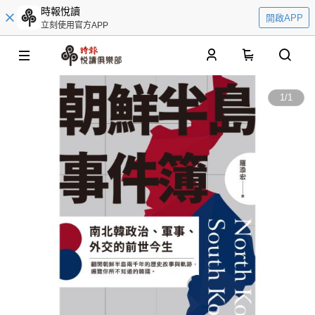
時報悅讀
開啟APP
立刻使用官方APP
0
1
/
1