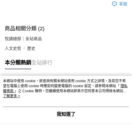
客服
商品相關分類 (2)
悅讀總部｜全站商品
人文史哲
歷史
本分類熱銷
全站排行
本網站中使用 cookie，欲查詢有關本網站使用 cookie 方式之詳情，及若您不希
熱門標籤
望在電腦上使用 cookie 時應如何變更電腦的 cookie 設定，請參閱本網站「
隱私
權條款
」之 Cookie 聲明。您繼續使用本網站即表示您同意本公司得按本網站使
用條款之 Cookie 聲明使用 cookie。
了解更多 >
我知道了