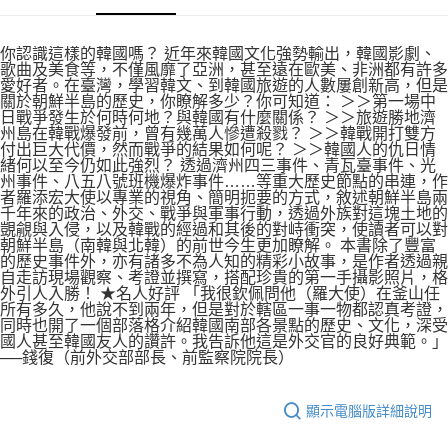
你認識這樣的韓國嗎？ 近年來韓國文化強勢輸出，韓國影劇、
歌曲及美食等，不僅風靡了亞洲，甚至遠在歐美、非洲都有許多
愛好者。在臺灣，學習韓文、到韓國旅遊的人數屢創新高，但是
關於朝鮮半島的歷史，你瞭解多少？你可知道： ＞＞第一場中
日戰爭發生於何時何地？與韓國有什麼關係？ ＞＞旅遊勝地濟
州島在韓戰爆發前，曾有幾萬人慘遭殺戮？ ＞＞韓戰開打雙方
付出巨大代價，然而戰爭的結果如何呢？ ＞＞韓國人的仇日情
緒何以至今仍如此強烈？ 透過濟州四三事件、青瓦臺事件、光
州事件、八五八號班機爆炸事件……等重大歷史節點的串連，作
者羅添宏大使以專業的視角、簡明扼要的方式，敘述朝鮮半島兩
千年來的政治、外交、戰爭與軍事行動，透過外族對這塊土地的
覬覦與入侵，以及韓戰的經過和其後的對峙衝突，使讀者可以對
朝鮮半島（南韓與北韓）的前世今生更加瞭解。 本書除了豐富
的歷史事件外，亦有諸多不為人知的精彩小故事，是作者透過親
自走訪現場觀察、考證並撰寫，搭配珍貴的第一手攝影照片，格
外引人入勝！ ★名人好評 「我很欽佩問他（羅大使）在釜山任
所有多久，他說不到兩年，但是對於轄區一事一物都認真考證，
同時也開了一個部落格介紹韓國南部各景點的歷史、文化，深受
國人甚至韓國友人的讚許。我告訴他這是外交官的良好典範。」
──錢復（前外交部部長、前監察院院長）
顯示電腦版詳細說明