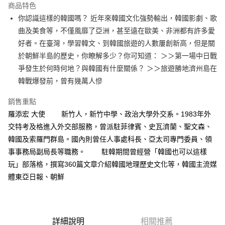
運送方式
商品特色
你認識這樣的韓國嗎？ 近年來韓國文化強勢輸出，韓國影劇、歌
付款後全家取貨
曲及美食等，不僅風靡了亞洲，甚至遠在歐美、非洲都有許多愛
每筆NT$60，滿NT$499(含以上)免運費
好者。在臺灣，學習韓文、到韓國旅遊的人數屢創新高，但是關
付款後7-11取貨
於朝鮮半島的歷史，你瞭解多少？你可知道： ＞＞第一場中日戰
每筆NT$60，滿NT$499(含以上)免運費
爭發生於何時何地？與韓國有什麼關係？ ＞＞旅遊勝地濟州島在
韓戰爆發前，曾有幾萬人慘
宅配
每筆NT$100，滿NT$499(含以上)免運費
銷售重點
羅添宏 大使 新竹人，新竹中學、政治大學外交系。1983年外
交特考及格進入外交部服務，曾派駐菲律賓、史瓦濟蘭、聖文森、
韓國及索羅門群島。國內則曾任人事處科長、亞太司專門委員、領
事事務局副局長等職務。 駐韓期間曾經營「韓國也可以這樣
玩」部落格，撰寫360篇文章介紹韓國地理歷史文化等，韓國主流媒
體東亞日報、朝鮮
詳細說明
相關推薦