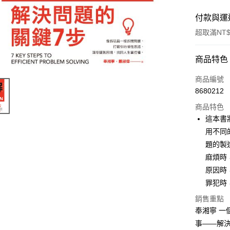
付款與運
超取滿NT$
付款方式
商品特色
信用卡一
商品編號
8680212
ATM付款
商品特色
這本書
運送方式
用不同
題的製
付款後全
麻煩時
每筆NT$6
原因時
付款後7-1
罪犯時
每筆NT$6
銷售重點
奉湘寧 
宅配
事——解決
每筆NT$1