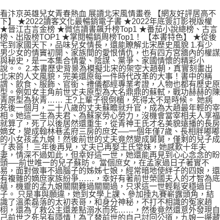
看汴京英雄兒女青春熱血 展讀北宋風情畫卷 【網友好評居高不
下】 ★2022讀客文化最暢銷電子書 ★2022年底簽訂影視版權
★晉江古言金榜 ★微信讀書飆升榜Top1 ★番茄小說總榜、古言
榜、出版榜TOP1 ★掌閱暢銷周榜Top1！ 【本書特色】 ★從後
宅到家國天下，品味兒女情長，還能瞭解北宋歷史風貌 1.有少
男少女的情竇初開、家族間的愛恨情仇，也有四方宮牆內的權謀
與秘史，是一本集合情愛、陰謀、黨爭、家國情懷的精彩小
說。。 2.本書歷史背景為模擬北宋的架空大趙朝，真實刻畫出
北宋的人文風貌，完美還原每一件時代改革的大事！書中的稱
謂、飲食、服飾、官銜、禮儀都經專業考證，人物也都有歷史原
型。例如女主角前世丈夫原型為大名鼎鼎的蘇軾，戰功赫赫的陳
青原型為狄青…… 王?上輩子很倒楣，死得太不是時候。 她病
死後一個月，二十八歲的丈夫蘇瞻就升官，成為大趙最年輕的宰
相。她這一生為夫君、為蘇家勞心勞力，沒機會當宰相夫人享福
就算了，死了以後居然還重生，從青神王氏才名美貌遠播的長房
嫡女，變成翰林巷孟府三房的庶女──一個年僅7歲、長相胖嘟嘟
的小女孩孟九娘！然後前世的丈夫竟然變成舅舅，僅剩的兒子成
了表哥！ 三年後再見，丈夫已再娶王氏堂妹，她感歎十年夫
妻，情深不過如此，但幸好這一世，她還能再見到心心念念的盼
頭──前世唯一的兒子蘇昉。 當個庶女，在孟家過日子著實不
易，面對做事不過腦子的姊姊七娘，經常暗地使絆子的四娘，還
有複雜的嫡庶家族紛爭……，幸好有著前世榮國夫人的才智為底
蘊，機靈的孟九娘關關難過關關過，只求這一世輕鬆安穩過日
子。 只是事與願違，她到女學上課、參加捶丸賽嶄露頭角，結
識了溫柔磊落的太初表哥，和身分神秘，不打不相識的冤家趙
栩，還為了救公主還差點溺水而死……，然後竟然還意外發現自
己前世之死另有隱情！為了替前世的自己討回公道，九娘一邊藏