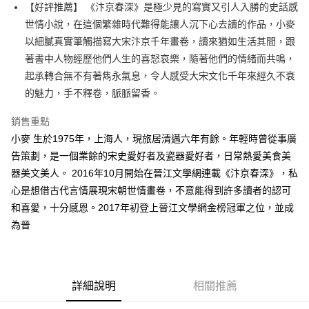
【好評推薦】 《汴京春深》是極少見的寫實又引人入勝的史話感
付款後全家取貨
世情小說，在這個繁雜時代難得能讓人沉下心去讀的作品，小麥
每筆NT$60，滿NT$499(含以上)免運費
以細膩真實筆觸描寫大宋汴京千年畫卷，讀來猶如生活其間，跟
付款後7-11取貨
著書中人物經歷他們人生的喜怒哀樂，隨著他們的情緒而共鳴，
每筆NT$60，滿NT$499(含以上)免運費
起承轉合無不有著雋永氣息，令人感受大宋文化千年來經久不衰
的魅力，手不釋卷，脈脈留香。
宅配
每筆NT$100，滿NT$499(含以上)免運費
銷售重點
小麥 生於1975年，上海人，現旅居清邁六年有餘。年輕時曾從事廣
告策劃，是一個業餘的宋史愛好者及瓷器愛好者，日常熱愛美食美
器美文美人。 2016年10月開始在晉江文學網連載《汴京春深》，私
心是想借古代言情展現宋朝世情畫卷，不意能得到許多讀者的認可
和喜愛，十分感恩。2017年初登上晉江文學網金榜冠軍之位，並成
為晉
詳細說明
相關推薦