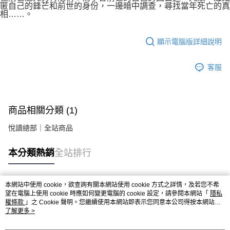
匿自己的鋒芒和前世的身份，一邊暗中調查，尋找當年死亡的真
相……。
顯示電腦版詳細說明
客服
商品相關分類 (1)
悅讀總部｜全站商品
本分類熱銷
全站排行
本網站中使用 cookie，欲查詢有關本網站使用 cookie 方式之詳情，及若您不希
熱門標籤
望在電腦上使用 cookie 時應如何變更電腦的 cookie 設定，請參閱本網站「
隱私
權條款
」之 Cookie 聲明。您繼續使用本網站即表示您同意本公司得按本網站使
用條款之 Cookie 聲明使用 cookie。
了解更多 >