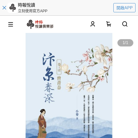
時報悅讀
開啟APP
立刻使用官方APP
0
1
/
1