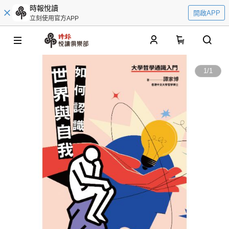
時報悅讀
開啟APP
立刻使用官方APP
0
1
/
1