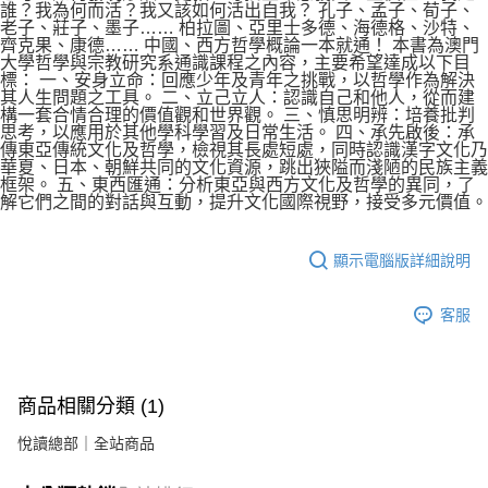
誰？我為何而活？我又該如何活出自我？ 孔子、孟子、荀子、
老子、莊子、墨子…… 柏拉圖、亞里士多德、海德格、沙特、
齊克果、康德…… 中國、西方哲學概論一本就通！ 本書為澳門
大學哲學與宗教研究系通識課程之內容，主要希望達成以下目
標： 一、安身立命：回應少年及青年之挑戰，以哲學作為解決
其人生問題之工具。 二、立己立人：認識自己和他人，從而建
構一套合情合理的價值觀和世界觀。 三、慎思明辨：培養批判
思考，以應用於其他學科學習及日常生活。 四、承先啟後：承
傳東亞傳統文化及哲學，檢視其長處短處，同時認識漢字文化乃
華夏、日本、朝鮮共同的文化資源，跳出狹隘而淺陋的民族主義
框架。 五、東西匯通：分析東亞與西方文化及哲學的異同，了
解它們之間的對話與互動，提升文化國際視野，接受多元價值。
顯示電腦版詳細說明
客服
商品相關分類 (1)
悅讀總部｜全站商品