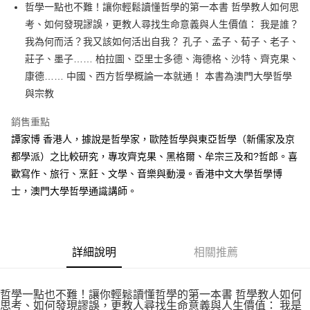
哲學一點也不難！讓你輕鬆讀懂哲學的第一本書 哲學教人如何思
付款後全家取貨
考、如何發現謬誤，更教人尋找生命意義與人生價值： 我是誰？
每筆NT$60，滿NT$499(含以上)免運費
我為何而活？我又該如何活出自我？ 孔子、孟子、荀子、老子、
付款後7-11取貨
莊子、墨子…… 柏拉圖、亞里士多德、海德格、沙特、齊克果、
每筆NT$60，滿NT$499(含以上)免運費
康德…… 中國、西方哲學概論一本就通！ 本書為澳門大學哲學
與宗教
宅配
每筆NT$100，滿NT$499(含以上)免運費
銷售重點
譚家博 香港人，據說是哲學家，歐陸哲學與東亞哲學（新儒家及京
都學派）之比較研究，專攻齊克果、黑格爾、牟宗三及和?哲郎。喜
歡寫作、旅行、烹飪、文學、音樂與動漫。香港中文大學哲學博
士，澳門大學哲學通識講師。
詳細說明
相關推薦
哲學一點也不難！讓你輕鬆讀懂哲學的第一本書 哲學教人如何
思考、如何發現謬誤，更教人尋找生命意義與人生價值： 我是