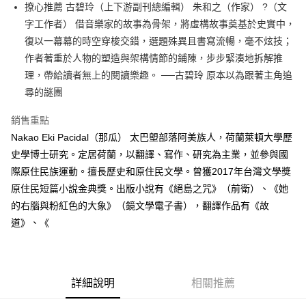
撩心推薦 古碧玲（上下游副刊總編輯） 朱和之（作家） ?（文
付款後全家取貨
字工作者） 借音樂家的故事為骨架，將虛構故事奠基於史實中，
每筆NT$60，滿NT$499(含以上)免運費
復以一幕幕的時空穿梭交錯，選題殊異且書寫流暢，毫不炫技；
付款後7-11取貨
作者著重於人物的塑造與架構情節的鋪陳，步步緊湊地拆解推
每筆NT$60，滿NT$499(含以上)免運費
理，帶給讀者無上的閱讀樂趣。 ──古碧玲 原本以為跟著主角追
尋的謎團
宅配
每筆NT$100，滿NT$499(含以上)免運費
銷售重點
Nakao Eki Pacidal（那瓜） 太巴塱部落阿美族人，荷蘭萊頓大學歷
史學博士研究。定居荷蘭，以翻譯、寫作、研究為主業，並參與國
際原住民族運動。擅長歷史和原住民文學。曾獲2017年台灣文學獎
原住民短篇小說金典獎。出版小說有《絕島之咒》（前衛）、《她
的右腦與粉紅色的大象》（鏡文學電子書），翻譯作品有《故
道》、《
詳細說明
相關推薦