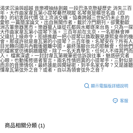
渴求沉淪與超越 音樂裡抽絲剝繭 一段巴洛克懸疑歷史 消失三百
年，大作曲家韋瓦第小提琴驀然現蹤 名琴竟是曠世名曲《四
季》的初衷與代價 弦上流淌交纏，協奏跨越三世紀仍未止息的
愛慾 一篇簡潔論文，出自無聞作者，載於冷門期刊，卻驚動歐
洲古董樂器黑市。樂器獵人遠從花都與水鄉逐來台島，只為一探
大作曲家韋瓦第小提琴下落。 三百年前在北京，一名耶穌會神
父違抗上級命令，拒絕進獻一把小提琴以換取覲見康熙皇帝的機
會。那或許就是韋瓦第的小提琴？三百年後，名琴安在？所有人
目光轉向國共內戰後撤離中國，最終落腳台北的耶穌會，但他們
的檔案室彷彿銅牆鐵壁，除了一名天真學生，任何人不得其門而
入。 檔案深處，一封封韋瓦第親筆密信訴說往事，魅惑研究者
心眼，也動搖修道者誓言。兩名性情迥異的小提琴手，三對似是
而非的音樂情侶，最終誰能與聞祕密，到手名家名琴？又是誰聽
懂韋瓦第弦外之音？或者，自以為領會弦外之音？
顯示電腦版詳細說明
客服
商品相關分類 (1)