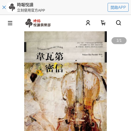
時報悅讀
開啟APP
立刻使用官方APP
0
1
/
1