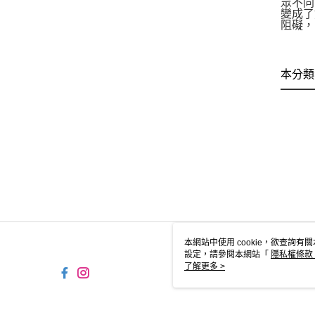
眾不同
變成了
阻礙，
本分類
本網站中使用 cookie，欲查詢有關
設定，請參閱本網站「
隱私權條款
使用 cookie。
了解更多 >