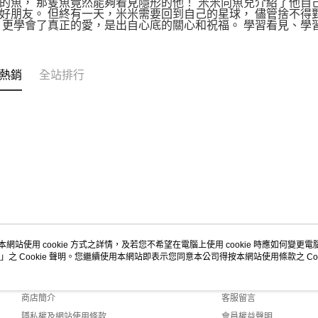
的魚， 那隻魚竟然能夠看見隱形的他！ 米米向魚兒介紹了他自
好朋友。 但終有一天，米米需要回到自己的星球， 儘管捨不得
 更學會了真正的愛，是出自心底的關心和祝福。 學習看見、學
熱銷
全站排行
本網站使用 cookie 方式之詳情，及若您不希望在電腦上使用 cookie 時應如何變更電腦的
」之 Cookie 聲明。您繼續使用本網站即表示您同意本公司得按本網站使用條款之 Coo
關於我們
客服資訊
品牌故事
購物說明
商店簡介
客服留言
隱私權及網站使用條款
會員權益聲明