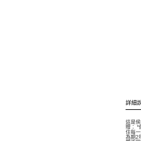
詳細
這是侯
贈： 
住每一
為期2