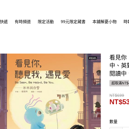
快遞
有時頻道
限定活動
99元限定藏書
本鋪解憂小物
時
看見你
中、英
閱讀中
超取滿NT$
NT$699
NT$5
數量