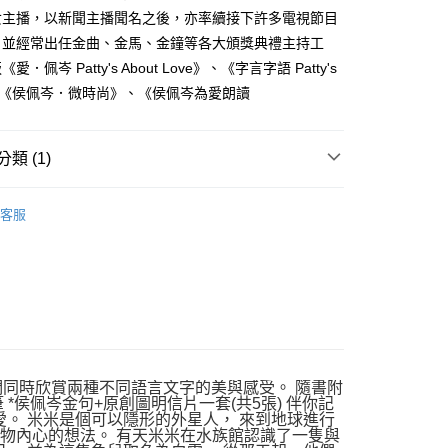
女主播，以新聞主播聞名之後，亦率續接下許多電視節目
，並經常出任金曲、金馬、金鐘等各大頒獎典禮主持工
00，滿NT$499(含以上)免運費
．佩岑 Patty's About Love》、《字言字語 Patty's
》、《侯佩岑．微時尚》、《侯佩岑為愛朗讀
類 (1)
｜全站商品
客服
們同時欣賞兩種不同語言文字的美與感受。 隨書附
鉛筆 *侯佩岑金句+原創圖明信片一套(共5張) 伴你記
愛。 米米是個可以隱形的外星人， 來到地球進行
生物內心的想法。 有天米米在水族館認識了一隻與