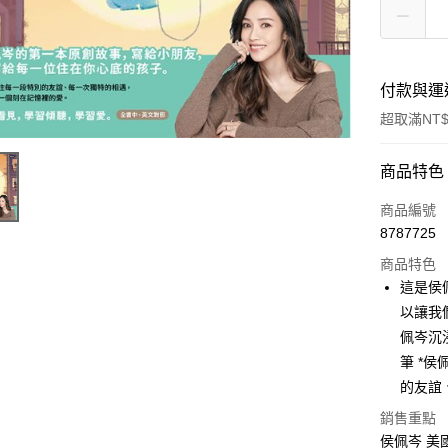
付款與運
超取滿NT$
付款方式
商品特色
信用卡一
商品編號
8787725
ATM付款
商品特色
這是侯
運送方式
以讓我
佩岑沉浸
付款後全
筆 *
每筆NT$6
的友誼
付款後7-1
銷售重點
每筆NT$6
侯佩岑 