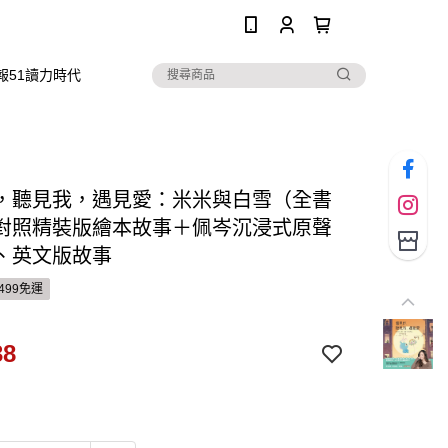
0
報51讀力時代
，聽見我，遇見愛：米米與白雪（全書
對照精裝版繪本故事＋佩岑沉浸式原聲
、英文版故事
499免運
38