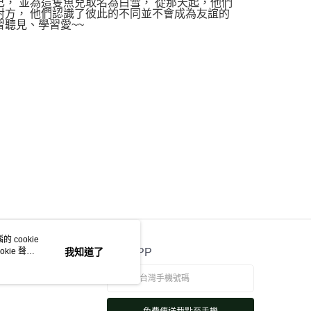
己， 並為這隻魚兒取名為白雪， 從那天起，他們
對方， 他們認識了彼此的不同並不會成為友誼的
習聽見、學習愛~~
 cookie
kie 聲明
我知道了
官方APP