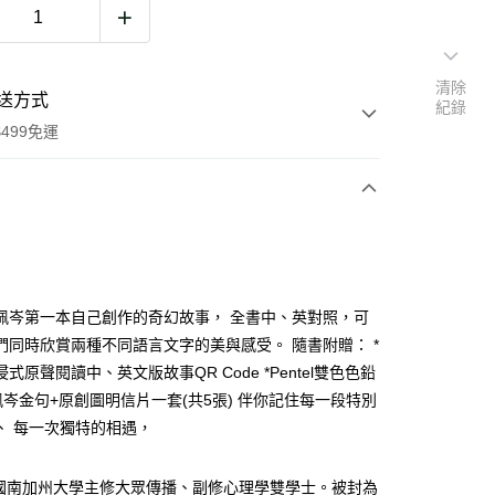
清除
送方式
紀錄
499免運
次付款
佩岑第一本自己創作的奇幻故事， 全書中、英對照，可
們同時欣賞兩種不同語言文字的美與感受。 隨書附贈： *
式原聲閱讀中、英文版故事QR Code *Pentel雙色色鉛
家取貨
侯佩岑金句+原創圖明信片一套(共5張) 伴你記住每一段特別
0，滿NT$499(含以上)免運費
、 每一次獨特的相遇，
1取貨
0，滿NT$499(含以上)免運費
美國南加州大學主修大眾傳播、副修心理學雙學士。被封為