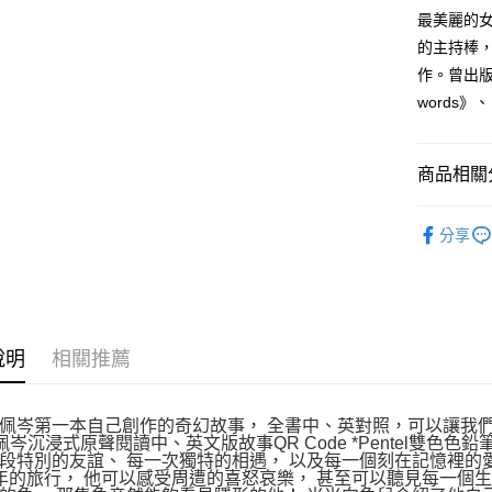
最美麗的
宅配
的主持棒
每筆NT$1
作。曾出版《愛
words
商品相關分
悅讀總部
分享
說明
相關推薦
佩岑第一本自己創作的奇幻故事， 全書中、英對照，可以讓我
*佩岑沉浸式原聲閱讀中、英文版故事QR Code *Pentel雙色色
段特別的友誼、 每一次獨特的相遇， 以及每一個刻在記憶裡的
年的旅行， 他可以感受周遭的喜怒哀樂， 甚至可以聽見每一個