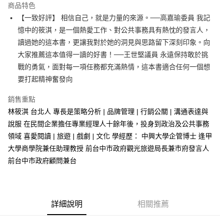
運送方式
商品特色
【一致好評】 相信自己，就是力量的來源。──高嘉瑜委員 我記
付款後全家取貨
憶中的筱淇，是一個熱愛工作、對公共事務具有熱忱的發言人，
每筆NT$60，滿NT$499(含以上)免運費
讀過她的這本書，更讓我對於她的洞見與思路留下深刻印象。向
付款後7-11取貨
大家推薦這本值得一讀的好書！──王世堅議員 永遠保持敢於挑
每筆NT$60，滿NT$499(含以上)免運費
戰的勇氣，面對每一項任務都充滿熱情，這本書適合任何一個想
要打起精神奮發向
宅配
每筆NT$100，滿NT$499(含以上)免運費
銷售重點
林筱淇 台北人 專長是策略分析 | 品牌管理 | 行銷公關 | 溝通表達與
說服 在民間企業擔任專業經理人十餘年後，投身到政治及公共事務
領域 喜愛閱讀 | 旅遊 | 戲劇 | 文化 學經歷： 中興大學企管博士 逢甲
大學商學院兼任助理教授 前台中市政府觀光旅遊局長兼市府發言人
前台中市政府顧問兼台
詳細說明
相關推薦