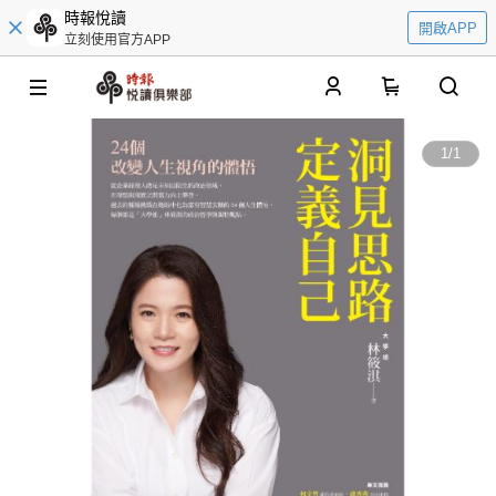
時報悅讀
開啟APP
立刻使用官方APP
0
1
/
1