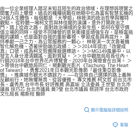
由一位企業經理人踏足未知且陌生的政治領域，在理想與現實之
間奮力向上攀登，過去的種種挑戰在她眼中化為富有智慧玄機的
24個人生體悟，每個都是「大學姐」林筱淇的政治哲學與獨特
觀點。 從聆聽一場柯文哲與林佳龍的演講，意外打開政治之
門，踏上從政之路。 面對政治場域的全新生態，如何在堅守價
值立場的同時，接受不同陣營的意見衝撞並頑強生存，是極富挑
戰的課題，也是面對自我的重新審視、學習成長與再提升。 秉
持奉獻一己之力、為公眾服務的一顆心， 林筱淇一次次靠著機
智化解危機、憑著拚勁端出政績： ＞＞2014年提出「改變成
真」口號，成為柯文哲團隊競選標語。 ＞＞MG149風暴中，以
發言人身分澄清闢謠、面對質疑。 ＞＞台中觀旅局局長任內，
行銷2018年台中世界花卉博覽會、2020年台灣燈會在台灣。 ＞
＞帶領台中觀旅局同仁，規劃觀光影片《Taichung. The Heart
of Taiwan》，勇奪2021年日本觀光影像節「最佳東亞影像
獎」，推廣城市觀光不遺餘力。 ──在這條自己選擇的路上義無
反顧前行，她無懼無畏、從容優雅。 專文推薦 柯文哲 前台北市
長、盧秀燕 台中市長 好評推薦 高嘉瑜 立法委員 王世堅 台北市
議員 徐巧芯 台北市議員 黃?瑩 台北市議員 蔡詩萍 台北市政府
文化局長 楊斯棓 醫師
顯示電腦版詳細說明
客服