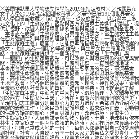
╳美國埃默里大學坎德勒神學院2019年指定教材╳ ╳韓國梨花
女子大學2019年指定閱讀教科書╳ ╳著作已被131個世界著名
的大學圖書館收藏╳ 環保的責任，從家庭開始！ 以台灣本土多
元文化下的「生態家庭」觀點與西方的環境主義進行新對話、提
供新視野，改變人與環境關係的態度與實踐，並推廣到全世界。
本書志在廣傳「生態家庭」有意義的新觀念。當生態女性主義
在西方強調性別與環境的理論近半個世紀之後，一個新表述，
「生態家庭主義」展開了，它能更準確描述台灣從事環境保護的
婦女， 也能成為一個新的學術論點，與生態女性主義開啟新對
話。生態家庭理論提供了一個新視野，也就是「生命網」與
「一體觀」的生態家庭觀點，可以改變人與環境關係的態度與實
踐。環保的責任從家庭開始，推廣到社群，一直到整個地球。
本書用台灣六個非營利組織來表述生態家庭的意義：慈濟基金
會、關懷生命協會、生態關懷者協會、主婦聯盟環境保護基金
會、高雄環保媽媽環境保護基金會，最後是太魯閣族反亞泥還我
土地自救會。從各個環保團體的發起、理念、運作及成果，看到
台灣婦女參與社會運動的單純，務實與堅持。如此就更能了解
「生態家庭主義」中蘊含的中國哲學、環境倫理、人文精神及其
別於西方「生態女性主義」之所在。追溯六個團體個案的歷史，
呈現不同志工團體分別奉獻心力的努力過程。希望透過介紹六個
團體的義務工作，喚起民眾對愛護地球、追求環境正義、對動物
的保護等議題的關心，進而身體力行，改善環境、尊重生命。
在生態家庭裡，人類應該更與動物、植物、土地、地球相互依存
共生；當家庭是一個互相依賴的系統時，家庭裡所有成員應不分
性別，把自己當成大地的一份子；每個人都要把對自己的愛周轉
到社群、社會、大自然，分享一份大家庭的無私之愛與責任。本
書將台灣婦女與環境保護留下珍貴的紀錄，並以台灣本土多元文