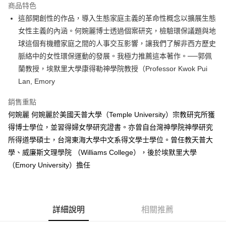
運送方式
商品特色
這部開創性的作品，導入生態家庭主義的革命性概念以擴展生態
付款後全家取貨
女性主義的內涵。何婉麗博士透過個案研究，檢驗環保議題與地
每筆NT$60，滿NT$499(含以上)免運費
球這個有機體家庭之間的人事交互影響，讓我們了解非西方歷史
付款後7-11取貨
脈絡中的女性環保運動的發展。我極力推薦這本著作。──郭佩
每筆NT$60，滿NT$499(含以上)免運費
蘭教授，埃默里大學康得勒神學院教授（Professor Kwok Pui
Lan, Emory
宅配
每筆NT$100，滿NT$499(含以上)免運費
銷售重點
何婉麗 何婉麗於美國天普大學（Temple University）宗教研究所獲
得博士學位，並習得婦女學研究證書。亦曾自台灣神學院神學研究
所得道學碩士，台灣東海大學中文系得文學士學位。曾任教天普大
學、威廉斯文理學院 （Williams College），後於埃默里大學
（Emory University）擔任
詳細說明
相關推薦