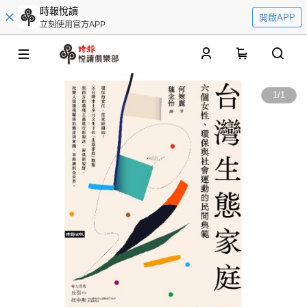
時報悅讀
開啟APP
立刻使用官方APP
0
1
/
1