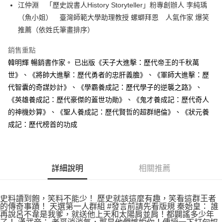
江仲淵 「歷史說書人History Storyteller」粉專創辦人 李純瑀
付款後全家取貨
（魚小姐） 臺灣師範大學助理教授 螺螄拜恩 人氣作家 爆笑
每筆NT$60，滿NT$499(含以上)免運費
推薦（依姓氏筆畫排序）
付款後7-11取貨
銷售重點
每筆NT$60，滿NT$499(含以上)免運費
韓明輝 暢銷書作家。 已出版《天子大進擊：歷代帝王的千秋萬
宅配
世》、《將帥大進擊：歷代勇者的忠肝義膽》、《軍師大進擊：歷
每筆NT$100，滿NT$499(含以上)免運費
代智囊的奇謀妙計》、《學霸養成記：歷代學子的逆襲之路》、
《英雄養成記：歷代豪傑的蓋世功勛》、《鬼才養成記：歷代奇人
的神機妙算》、《聖人養成記：歷代賢哲的超群絕倫》、《狀元養
成記：歷代榜首的功成
詳細說明
相關推薦
史料讀到飽，笑料不能少！ 歷史就該這麼有趣，笑看這群王者
的傳奇事蹟！ 天選第一人群組 #發言前請先看版規 秦始皇： 誰
再說呂不韋是我爹，就送他上天和太陽肩並肩！都闢謠多少年