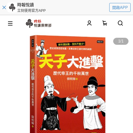
時報悅讀
開啟APP
立刻使用官方APP
0
1
/
1