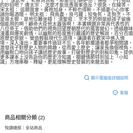
了！ 漢武帝： 老哥消消氣，那是他們嫉妒你！傳授一下打匈奴
的妙招吧？ 唐太宗： 怎麼才能慫恿我爹造反？很急，在線等。
宋太祖： 這題我會。黃袍加身，不幹也得幹，不過要小心你爹
請你喝酒哦。 明太祖： 飛鳥盡，良弓藏；狡兔死，走狗烹。不
是哥太狠，是地位難坐穩！ 清聖祖： 烹不烹的倒是給孩子留幾
個能用的啊！顧命大臣他太囂張啊！ 本書精選非常具代表性的
八位帝王，借助他們的視角回望歷朝歷代的風雲變幻。透過趣味
漫畫與爆笑劇情，以幽默的態度進行嚴謹的歷史解說，百分百還
原歷史原貌。 營造輕鬆現代化語境，讓讀者在歡笑中進入情
境，深入淺出，重要事件過目不忘。各年齡層讀者都爭相閱讀，
激發孩子對歷史人物的興趣，從而愛上歷史；讓家長換個視角，
用幽默口吻向孩子講述歷史故事，打破對歷史的刻板印象。提供
更多課本上沒告訴你的歷史冷知識，關鍵情節特別加上「小知
識」方塊串聯、釋疑，更能理解歷史發展的來龍去脈。
顯示電腦版詳細說明
客服
商品相關分類 (2)
悅讀總部｜全站商品