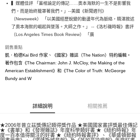
▍媒體佳評 「蓋棺論定的傳記……奧本海默的一生不是影響我
付款後全家取貨
們，而是始終籠罩著我們。」--美國《新聞週刊》
每筆NT$60，滿NT$499(含以上)免運費
（Newsweek） 「以美國經歷蛻變的動盪年代為脈絡，精湛敘述
付款後7-11取貨
了奧本海默的崛起與墜落。大師之作。」 --《洛杉磯時報》書評
每筆NT$60，滿NT$499(含以上)免運費
（Los Angeles Times Book Review） 「廣
宅配
銷售重點
每筆NT$100，滿NT$499(含以上)免運費
凱．柏德Kai Bird 作家、《國家》雜誌（The Nation）特約編輯。
著作包含《The Chairman: John J. McCloy, the Making of the
American Establishment》和《The Color of Truth: McGeorge
Bundy and W
詳細說明
相關推薦
★2006年普立茲獎傳記類得獎作品 ★美國國家書評獎最佳傳記
★《書單》和《發現雜誌》年度科學類好書 ★《紐約時報》年
度一百本值得關注的好書 ★《紐約時報書評》、《華盛頓郵報