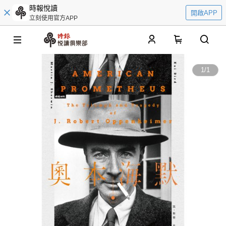
時報悅讀
開啟APP
立刻使用官方APP
0
1
/
1