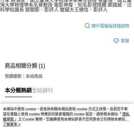
作家 高涌泉．國立臺灣大學物理學系兼任教授 張慶瑞．國立臺
灣大學物理學系名譽教授 電影神搜．知名影視媒體 鄭國威．泛
科學知識長 膝關節．影評人 龍貓大王通信．影評人
顯示電腦版詳細說明
客服
商品相關分類 (1)
悅讀總部｜全站商品
本分類熱銷
全站排行
本網站中使用 cookie，欲查詢有關本網站使用 cookie 方式之詳情，及若您不希
熱門標籤
望在電腦上使用 cookie 時應如何變更電腦的 cookie 設定，請參閱本網站「
隱私
權條款
」之 Cookie 聲明。您繼續使用本網站即表示您同意本公司得按本網站使
用條款之 Cookie 聲明使用 cookie。
了解更多 >