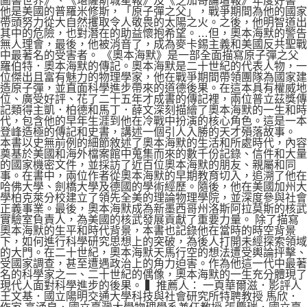
圖書世界》、《堪薩斯城星報》及《芝加哥論壇報》年度好書
他是美國的普羅米修斯，「原子彈之父」，戰爭期間為他的國家
帶頭努力從大自然攫取令人敬畏的太陽之火。之後，他明智道出
其中的危險，也對潛在的助益懷抱希望。…但，奧本海默的警告
無人理會，最後，他被消音了，成為麥卡錫主義和美國反共聖戰
中最著名的受害者。 《奧本海默》是一部全面描寫原子彈之父
羅伯特．奧本海默的傳記。奧本海默是二十世紀的代表人物，一
位傑出且富有魅力的物理學家，他在戰爭期間帶領團隊為國家建
造原子彈，並直面科學進步帶來的道德後果。在這本具有權威地
位、廣受好評、花了二十五年才成書的傳記裡，兩位普立茲獎傳
記類得主凱．柏德和馬丁．薛文深刻描繪了奧本海默的一生和時
代，包含他的早年生涯到他在冷戰中扮演的核心角色。這是一本
登峰造極的傳記和史書，講述一個引人入勝的天才殞落故事。
本書以史無前例的細節敘述了奧本海默的生活和所處時代，內容
奠基於美國和海外檔案館中蒐集而來的數千份記錄、信件和大量
的國家機密文件，並採訪了近百位奧本海默的朋友、親屬和同
事。在書中，兩位作者從奧本海默的早期教育切入，追溯了他在
哈佛大學、劍橋大學及德國的學術經歷。隨後，他在美國加州大
學柏克萊分校建立了領先全美的理論物理學院，並深度參與社會
正義事業。最後，奧本海默成為新墨西哥州洛斯阿拉莫斯的核武
實驗室負責人，為美國的核武發展貢獻了重要力量。 除了描寫
奧本海默的生平和時代背景，本書也記錄他在當時的時空背景
下，如何進行科學研究思想上的突破，為後人打開未經探索領域
的大門。在二十世紀，奧本海默天馬行空的想法遭受輿論抨擊、
受國家調查，甚至遭遇政治上的角力迫害。作為他這一代中最著
名的科學家之一、二十世紀的偶像，奧本海默的一生充分體現了
現代人面對科學進步的後果。 ▍推薦人： 一頁華爾滋．影評人
王文基．國立陽明交通大學科技與社會研究所特聘教授 馬欣．