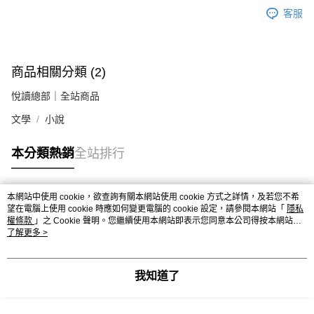
客服
商品相關分類 (2)
悅讀總部｜全站商品
文學
小說
本分類熱銷
全站排行
本網站中使用 cookie，欲查詢有關本網站使用 cookie 方式之詳情，及若您不希
熱門標籤
望在電腦上使用 cookie 時應如何變更電腦的 cookie 設定，請參閱本網站「
隱私
權條款
」之 Cookie 聲明。您繼續使用本網站即表示您同意本公司得按本網站使
用條款之 Cookie 聲明使用 cookie。
了解更多 >
我知道了