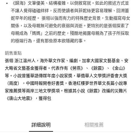
《歸海》文筆優美、結構複雜，以倒敘寫就。如此的敘述方式並
付款後全家取貨
不讓人覺得磕磕絆絆，反而使讀者與菲妮絲更容易理解、回溯蕾
每筆NT$60，滿NT$499(含以上)免運費
妮早年的經歷。 張翎以強而有力的特殊歷史背景，生動描寫母女
付款後7-11取貨
關係，以及母親無可避免的衰弱與消逝。更特別的是張翎探索了
每筆NT$60，滿NT$499(含以上)免運費
母親成為「媽媽」之前的歷史，殘酷地揭露母親為了孩子所採取
的極端行為，還有那些原本欲隱藏的事。
宅配
每筆NT$100，滿NT$499(含以上)免運費
銷售重點
張翎 浙江溫州人，海外華文作家、編劇，加拿大國家文藝基金、安
大略省文藝基金獲得者。代表作有《勞燕》、《餘震》、《金山》
等。小說曾獲華語傳媒年度小說家獎，華僑華人文學獎評委會大獎
（兩度），中國時報開卷好書獎，香港紅樓夢世界華文長篇小說專
家推薦獎等兩岸三地文學獎項。根據其小說《餘震》改編的災難片
《唐山大地震》，獲得包
詳細說明
相關推薦