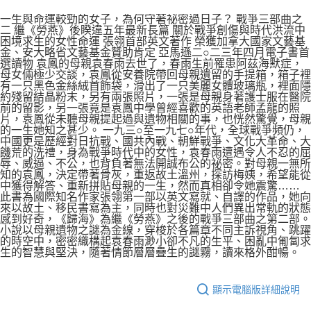
一生與命運較勁的女子，為何守著祕密過日子？ 戰爭三部曲之
二 繼《勞燕》後睽違五年最新長篇 關於戰爭創傷與時代洪流中
困境求生的女性命運 張翎首部英文著作 榮獲加拿大國家文藝基
金、安大略省文藝基金贊助肯定 亞馬遜二○二三年四月電子書首
選讀物 袁鳳的母親袁春雨去世了，春雨生前罹患阿茲海默症，
母女倆極少交談，袁鳳從安養院帶回母親遺留的手提箱，箱子裡
有一只黑色金絲絨首飾袋，滑出了一只美麗女體玻璃瓶，裡面隱
約殘留結晶粉末，另有兩張照片，一張是母親身著護士服在醫院
前的留影，另一張竟是袁鳳中學曾經喜歡的英語老師孟龍的照
片，袁鳳從未聽母親提起過與遺物相關的事，也恍然驚覺，母親
的一生她知之甚少。 一九三○至一九七○年代，全球戰爭頻仍，
中國更是歷經對日抗戰、國共內戰、朝鮮戰爭、文化大革命、大
饑荒的洗禮，身為戰爭時代中的女性，袁春雨遭遇令人不忍的屈
辱、威逼、不公，也背負著無法開誠布公的祕密。對母親一無所
知的袁鳳，決定帶著骨灰，重返故土溫州，探訪梅姨，希望能從
中獲得解答、重新拼貼母親的一生，然而真相卻令她震驚……
此書為國際知名作家張翎第一部以英文寫就、自譯的作品，她向
來以故土、移民書寫為主，同時也對災難中人們異出常軌的狀態
感到好奇，《歸海》為繼《勞燕》之後的戰爭三部曲之第二部。
小說以母親遺物之謎為金線，穿梭於各篇章不同主訴視角、跳躍
的時空中，密密織構起袁春雨渺小卻不凡的生平、困亂中匍匐求
生的智慧與堅決，隨著情節層層疊生的謎霧，讀來格外酣暢。
顯示電腦版詳細說明