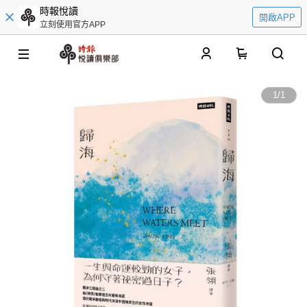
時報悅讀
開啟APP
立刻使用官方APP
0
1
/
1