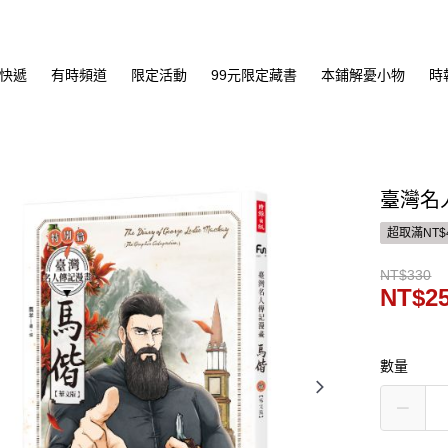
快遞
有時頻道
限定活動
99元限定藏書
本鋪解憂小物
時
臺灣名
超取滿NT$
NT$330
NT$2
數量