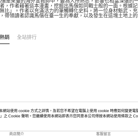
馬偕是來臺的海外宣教師中，最為人所熟悉，影響也相當深遠的
者，作者藉著這本漫畫，挖掘出馬偕如同戰士般的一面。根據記
無比」。作者以充滿活力的筆觸轉化史料，將一位身材魁武、充
，帶領讀者認識馬偕在臺一生的奉獻，以及發生在這塊土地上的
熱銷
全站排行
本網站使用 cookie 方式之詳情，及若您不希望在電腦上使用 cookie 時應如何變更電腦的
」之 Cookie 聲明。您繼續使用本網站即表示您同意本公司得按本網站使用條款之 Coo
關於我們
客服資訊
品牌故事
購物說明
商店簡介
客服留言