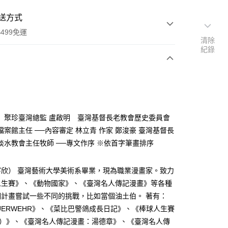
送方式
499免運
清除
紀錄
次付款
 聚珍臺灣總監 盧啟明 臺灣基督長老教會歷史委員會
檔案館主任 ──內容審定 林立青 作家 鄭浚豪 臺灣基督長
淡水教會主任牧師 ──專文作序 ※依首字筆畫排序
家取貨
0，滿NT$499(含以上)免運費
寧欣） 臺灣藝術大學美術系畢業，現為職業漫畫家。致力
1取貨
人生賽》、《動物國家》、《臺灣名人傳記漫畫》等各種
0，滿NT$499(含以上)免運費
期計畫嘗試一些不同的挑戰，比如當個油土伯。 著有：
UERWEHR》、《菜比巴警鴿成長日記》、《棒球人生賽
完）》、《臺灣名人傳記漫畫：湯德章》、《臺灣名人傳
00，滿NT$499(含以上)免運費