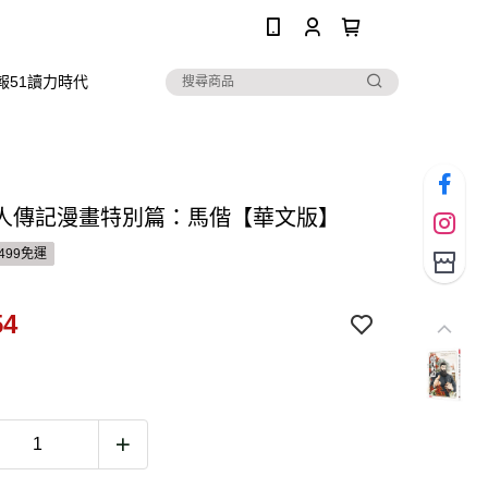
0
報51讀力時代
人傳記漫畫特別篇：馬偕【華文版】
499免運
54