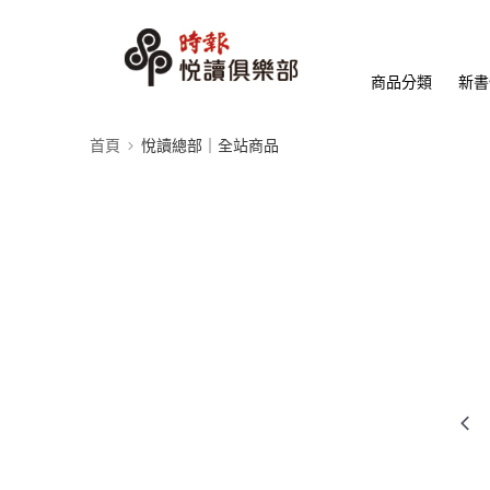
商品分類
新書
首頁
悅讀總部｜全站商品