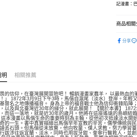
記漫畫：
商品相關分
悅讀總部
分享
說明
相關推薦
畏的信仰，在臺灣展開冒險吧！ 暢銷漫畫家蠢羊， 以最熱血的
！」 1872年3月9日下午3時，馬偕自滬尾（淡水）登岸。年
基督名之地傳播福音。 身為上帝的福音戰士他為信仰衝鋒陷陣
，以及與北臺灣近30年的緣分，就此展開！ 【關於本書】 18
，而這一落地，就是近30年的歲月。他將在這座遙遠的島嶼結
 這本漫畫以馬偕生命的重要時刻為主軸，從他初次抵達淡水開
奇的一生。書中真實描繪出馬偕早年宣教的辛苦，儒學傳統與民
譟丟石頭。但馬偕從未放棄，他向牧童、僕人求教，努力學習臺
行跋涉往返宜蘭、淡水，同時也用拔牙鉗、奎寧行醫救人，並創