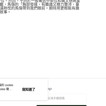
一位。然而，不同於一般著述中那位和藹又德高望
載，馬偕的「胸部發達，有膽識又精力豐沛，臺
滿熱忱的馬偕帶到我們眼前。期待用更輕鬆有趣
故事。
 cookie
kie 聲明
我知道了
官方APP