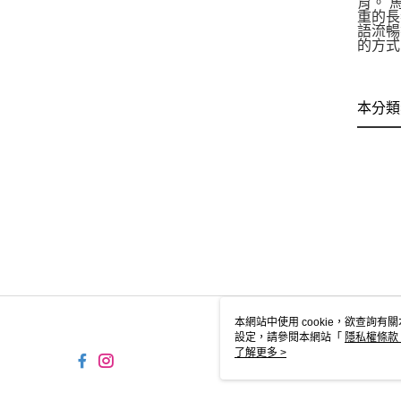
育。 
重的長
語流暢
的方式
本分類
本網站中使用 cookie，欲查詢有關
設定，請參閱本網站「
隱私權條款
使用 cookie。
了解更多 >