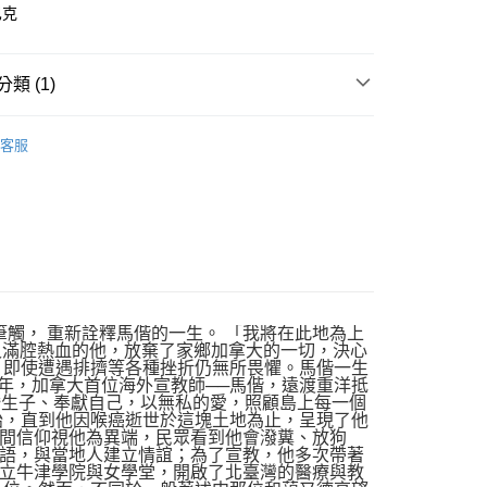
巴克
類 (1)
｜全站商品
客服
筆觸， 重新詮釋馬偕的一生。 「我將在此地為上
輕又滿腔熱血的他，放棄了家鄉加拿大的一切，決心
；即使遭遇排擠等各種挫折仍無所畏懼。馬偕一生
72年，加拿大首位海外宣教師──馬偕，遠渡重洋抵
婚生子、奉獻自己，以無私的愛，照顧島上每一個
始，直到他因喉癌逝世於這塊土地為止，呈現了他
間信仰視他為異端，民眾看到他會潑糞、放狗
語，與當地人建立情誼；為了宣教，他多次帶著
立牛津學院與女學堂，開啟了北臺灣的醫療與教