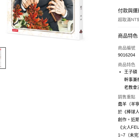
付款與運
超取滿NT$
付款方式
商品特色
信用卡一
商品編號
9016204
ATM付款
商品特色
王子碩
運送方式
幹事兼
老教會
付款後全
銷售重點
每筆NT$6
蠢羊（羊
付款後7-1
於《棒球
每筆NT$6
創作。近
《火人FE
宅配
1~7（未
每筆NT$1