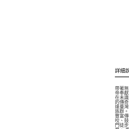
詳細
帶著無
帝奉獻
在未識
的傳奇
達臺灣
族群。
豐富傳
咬、鼓
門徒步