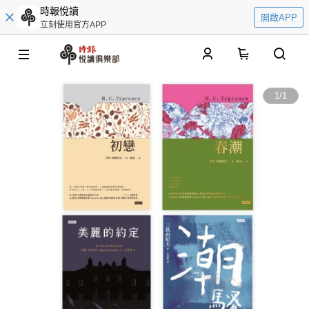
時報悅讀
開啟APP
立刻使用官方APP
0
1
/
1