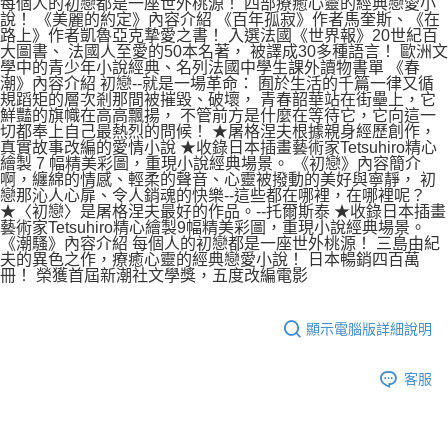
每個人的初戀都是一座世外桃源！ 四部療癒心靈的經典戀愛小
說！ 《美麗的約定》內容介紹 《百年孤寂》作者馬奎斯、《在
路上》作者凱魯亞克摯愛之書！ 入選法國《世界報》20世紀百
大圖書、 法國人至愛的50本名著， 被譯成30多種語言！ 歐洲文
學中的青少年小說經典、名列法國中學生課外讀物書單 《春
潮》內容介紹 初戀--就是一場革命： 囿於生活的千篇一律又循
規蹈矩的層次剎那間被摧毀、破壞， 青春韶華站在街壘上，它
鮮豔的旗幟在高高飄揚， 不管前方是什麼在等待它，它向這一
切都奉上自己最熱烈的問候！ ★屠格涅夫根據親身經歷創作，
真實故事改編的愛情小說 ★收錄日本插畫藝術家Tetsuhiro精心
繪製 7 幅精美彩圖，重現小說經典場景。 《初戀》內容簡介
啊，纏綿的情感、輕柔的聲音、心靈被撥動的美好與寧靜， 初
戀那沁人心扉、令人銷魂的快樂--這些都在哪裡，在哪裡呢？
★〈初戀〉是屠格涅夫最好的作品。--托爾斯泰 ★收錄日本插畫
藝術家Tetsuhiro精心繪製9幅精美彩圖，重現小說經典場景。
《潮騷》內容介紹 每個人的初戀都是一座世外桃源！ 三島由紀
夫的異色之作，療癒心靈的經典戀愛小說！ 日本暢銷四百萬
冊！ 榮獲首屆新潮社文學獎，五度改編電影
顯示電腦版詳細說明
客服