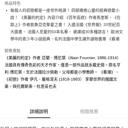
運送方式
商品特色
每個人的初戀都是一座世外桃源！ 四部療癒心靈的經典戀愛小
付款後全家取貨
說！ 《美麗的約定》內容介紹 《百年孤寂》作者馬奎斯、《在
每筆NT$60，滿NT$499(含以上)免運費
路上》作者凱魯亞克摯愛之書！ 入選法國《世界報》20世紀百
付款後7-11取貨
大圖書、 法國人至愛的50本名著， 被譯成30多種語言！ 歐洲文
每筆NT$60，滿NT$499(含以上)免運費
學中的青少年小說經典、名列法國中學生課外讀物書單 《春潮
宅配
銷售重點
每筆NT$100，滿NT$499(含以上)免運費
《美麗的約定》作者 亞蘭．傅尼葉（Alain Fournier, 1886-1914）
法國具有傳奇色彩的天才作家，僅憑一部作品就永載史冊。原名亨
利·傅尼葉，生於法國拉沙佩勒，父母都是小學教師。 《春潮》、
《初戀》作者 伊凡．屠格涅夫 (1818-1883） 享譽世界的俄國文
豪，與托爾斯泰、杜思妥也夫
詳細說明
相關推薦