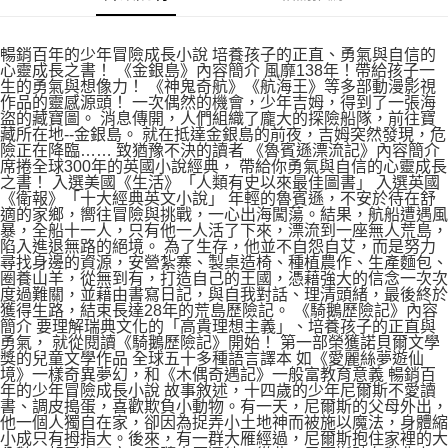
暢銷百年的少年冒險成長小說 培養孩子的正直、勇氣與自信的
心靈成長之書！ 《金銀島》內容簡介 風靡138年！帶給孩子一
生的勇氣與想像力！ 《神鬼奇航》《航海王》等多部動漫影視
作品的靈感源頭！ 一次偶然的機會，少年吉姆，得到了一張海
盜的藏寶圖。 消息傳開，人們組織了龐大的探險船隊，前往寶
藏所在地--金銀島。 就在抵達金銀島的前夜，吉姆突然發現，危
險正在降臨…… 致猶豫不決的讀者 《魯賓遜漂流記》內容簡介
席捲全球300年的英國小說經典， 帶給你勇氣與自信的心靈成長
之書！ 入選美國《生活》「人類有史以來最佳圖書」 入選英國
《衛報》「十大經典英文小說」 年輕的魯賓遜，不安於待在舒
適的家鄉，嚮往冒險與挑戰，一心出海闖蕩。結果，航船遭遇風
暴，全船十一人，只有他一人活了下來，漂流到一座無人荒島，
陷入進退無路的絕境。 為了生存，他並不自怨自艾，而是努力
尋找身邊的資源，安營紮寨、製桌造椅、種植農作、生產麵包、
圈養山羊，從無到有，打造自己的王國，憑藉強大的信念一次次
度過難關，並藉由書寫日記，與自我對話、理清頭緒，最後終於
獲得生路，結束長達28年的荒島歷險記。 《騎鵝歷險記》內容
簡介 要理解瑞典文化的「高貴理想主義」、培養孩子的正直與
勇氣， 就從閱讀《騎鵝歷險記》開始！ 第一部榮獲諾貝爾文學
獎的兒童文學作品 全球五十多種語言譯本 如《愛麗絲夢遊仙
境》一樣奇異夢幻，和《木偶奇遇記》一般富教育意義 暢銷百
年的少年冒險成長小說 故事敘述，十四歲的少年尼爾斯不愛讀
書、調皮搗蛋，喜歡欺負小動物。有一天，尼爾斯的父母外出，
他一個人獨自在家，卻因為捉弄小土地神而被施以魔法，身體縮
小成只有拇指大。後來，有一群大雁經過，尼爾斯抱住家裡的大