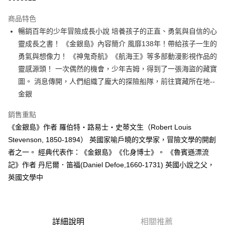
運送方式
商品特色
暢銷百年的少年冒險成長小說 培養孩子的正直、勇氣與自信的心
付款後全家取貨
靈成長之書！ 《金銀島》內容簡介 風靡138年！帶給孩子一生的
每筆NT$60，滿NT$499(含以上)免運費
勇氣與想像力！ 《神鬼奇航》《航海王》等多部動漫影視作品的
付款後7-11取貨
靈感源頭！ 一次偶然的機會，少年吉姆，得到了一張海盜的藏寶
每筆NT$60，滿NT$499(含以上)免運費
圖。 消息傳開，人們組織了龐大的探險船隊，前往寶藏所在地--
金銀
宅配
每筆NT$100，滿NT$499(含以上)免運費
銷售重點
《金銀島》作者 羅伯特‧路易士‧史蒂文生（Robert Louis
Stevenson, 1850-1894） 英國家喻戶曉的文學家，冒險文學的開創
者之一。 經典代表作：《金銀島》《化身博士》。 《魯賓遜漂流
記》作者 丹尼爾．笛福(Daniel Defoe,1660-1731) 英國小說之父，
英國文學中
詳細說明
相關推薦