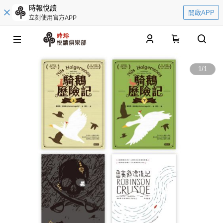
時報悅讀
開啟APP
立刻使用官方APP
0
1
/
1