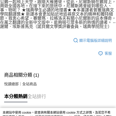
公鵝一起飛上天空，跟隨大雁遷徙。從此，尼爾斯騎在鵝背上，
周遊全國各地。在接下來的旅途中，尼爾斯將會碰到哪些人、
事、物呢？ ★瑞典學生必讀的地理書★ ★本書譯者曾獲瑞典文
學院翻譯獎★ 新譯本會更加貼近地追尋原文本的精神和獨特細
節。我衷心希望，賽爾瑪．拉格洛夫有關小尼爾斯的這本傳奇，
在萬之翻譯的全新中文版中，能夠吸引眾多新的熱情的讀者。 --
謝爾．埃斯普馬克（諾貝爾文學獎評審委員、瑞典學院院士）
顯示電腦版詳細說明
客服
商品相關分類 (1)
悅讀總部｜全站商品
本分類熱銷
全站排行
本網站中使用 cookie，欲查詢有關本網站使用 cookie 方式之詳情，及若您不希