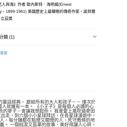
老人與海》作者 歐內斯特．海明威(Ernest
00，滿NT$499(含以上)免運費
way，1899-1961) 美國歷史上最耀眼的傳奇作家，諾貝爾
普立茲獎
類 (1)
｜全站商品
客服
的童話經典， 獻給所有的大人和孩子－－ 僅次於
國人就擁有一本。 《小王子》是每個人必讀的心
金色的麥子，會讓我想起你。 我會愛上風吹過麥田
氣出走，到六個小小星球拜訪，在各星球漫遊中，
人、每分鐘都在點燈又關燈的人、死守教條的地
義。 一個純潔又孤單的故事，美好得讓人心碎，