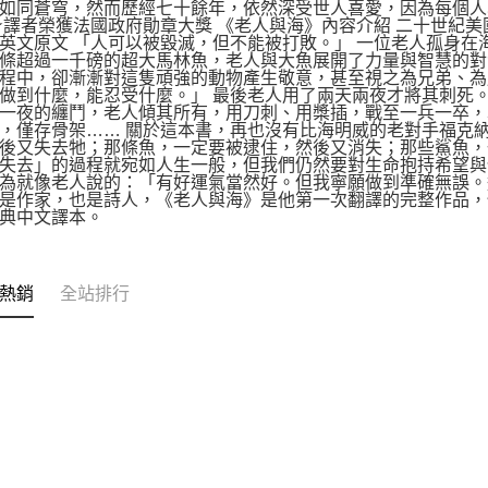
如同蒼穹，然而歷經七十餘年，依然深受世人喜愛，因為每個人心
★譯者榮獲法國政府勛章大獎 《老人與海》內容介紹 二十世紀美
英文原文 「人可以被毀滅，但不能被打敗。」 一位老人孤身
條超過一千磅的超大馬林魚，老人與大魚展開了力量與智慧的對
程中，卻漸漸對這隻頑強的動物產生敬意，甚至視之為兄弟、為
做到什麼，能忍受什麼。」 最後老人用了兩天兩夜才將其刺死
一夜的纏鬥，老人傾其所有，用刀刺、用槳插，戰至一兵一卒，
，僅存骨架…… 關於這本書，再也沒有比海明威的老對手福克
後又失去牠；那條魚，一定要被逮住，然後又消失；那些鯊魚，
失去」的過程就宛如人生一般，但我們仍然要對生命抱持希望與
為就像老人說的：「有好運氣當然好。但我寧願做到準確無誤。
是作家，也是詩人，《老人與海》是他第一次翻譯的完整作品，
典中文譯本。
熱銷
全站排行