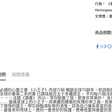
行員。 《
每筆NT$1
Heming
文學獎、
商品相關分
悅讀總部
分享
說明
相關推薦
必讀的心靈之書 《小王子》內容介紹 暢銷全球70餘年，如詩般
全球印量第二多的書 已譯成兩百五十多種語言， 平均每六個法
。 －－法國《讀書》 所以，等你馴養了我，那會非常美妙！ 
…… 遙遠星球上的小王子，與美麗而驕傲的玫瑰吵架之後，負
了傲慢的國王、想忘掉酗酒恥辱的酒鬼、認為自己擁有星星的商
，最後來到地球上，遇到一隻奇妙的狐狸，教導他愛與被愛的意