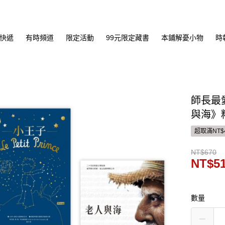
快遞
有時頻道
限定活動
99元限定藏書
本鋪解憂小物
時
師長最
與海》
超取滿NT$
NT$670
NT$5
數量