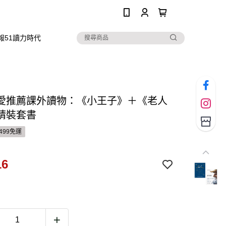
0
報51讀力時代
愛推薦課外讀物：《小王子》＋《老人
精裝套書
499免運
16