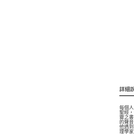
詳細
每個人
聖經，
靈之書
的聲音
他遇到
理學家