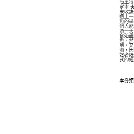
簡單得
定本 
末收錄
遇上一
魚的過
個人能
過一天
食殆盡
魚，然
到，又
海，因
譯者既
式的經
本分類