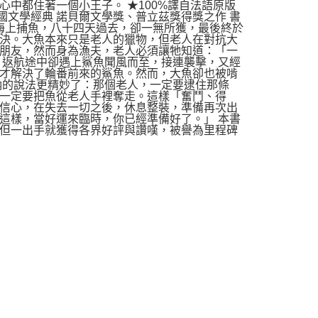
中都住著一個小王子。 ★100%譯自法語原版
國文學經典 諾貝爾文學獎、普立茲獎得獎之作 書
在海上捕魚，八十四天過去，卻一無所獲，最後終於
決。大魚本來只是老人的獵物，但老人在對抗大
朋友，然而身為漁夫，老人必須讓牠知道：「一
。返航途中卻遇上鯊魚聞風而至，接連襲擊，又經
才解決了輪番前來的鯊魚。然而，大魚卻也被啃
納的說法更精妙了：那個老人，一定要逮住那條
一定要把魚從老人手裡奪走。這樣「奮鬥、得
信心，在失去一切之後，休息整裝，準備再次出
這樣，當好運來臨時，你已經準備好了。」 本書
但一出手就獲得各界好評與讚嘆，被譽為里程碑