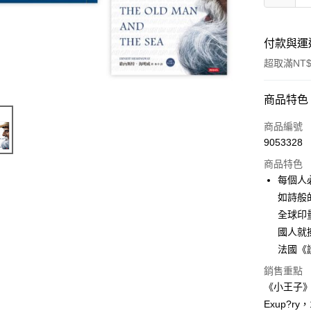
付款與運
超取滿NT$
付款方式
商品特色
信用卡一
商品編號
9053328
ATM付款
商品特色
每個人
運送方式
如詩般
全球印
付款後全
國人就
每筆NT$6
法國《
付款後7-1
銷售重點
每筆NT$6
《小王子》作
Exup?r
宅配