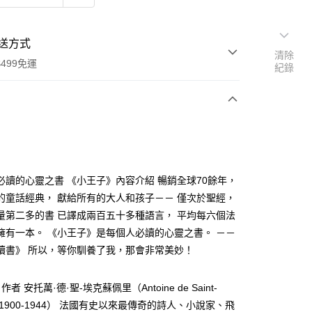
送方式
清除
499免運
紀錄
次付款
必讀的心靈之書 《小王子》內容介紹 暢銷全球70餘年，
的童話經典， 獻給所有的大人和孩子－－ 僅次於聖經，
量第二多的書 已譯成兩百五十多種語言， 平均每六個法
家取貨
擁有一本。 《小王子》是每個人必讀的心靈之書。 －－
0，滿NT$499(含以上)免運費
讀書》 所以，等你馴養了我，那會非常美妙！
1取貨
0，滿NT$499(含以上)免運費
者 安托萬·德·聖-埃克蘇佩里（Antoine de Saint-
y，1900-1944） 法國有史以來最傳奇的詩人、小說家、飛