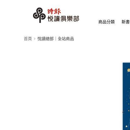
商品分類
新書
首頁
悅讀總部｜全站商品