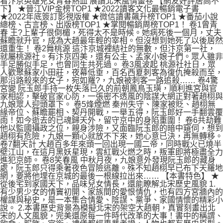
看汴京英雄兒女青春熱血 展讀北宋風情畫卷 【網友好評居高不
下】 ★晉江VIP金榜TOP1 ★2022讀客文化最暢銷電子書
★2022年底簽訂影視版權 ★微信讀書飆升榜TOP1 ★番茄小說
總榜、古言榜、出版榜TOP1 ★掌閱暢銷周榜TOP1！ 卷1曾青
春 王?上輩子很倒楣，死得太不是時候。她病死後一個月，丈夫
蘇瞻就升官，成為大趙最年輕的宰相。但沒想到她死了以後居然
還重生！ 卷2舞桃源 這汴京城裡結社的無數，但汴京第一社，
就屬桃源社。有汴京四美，還有公主、孟家小娘子們。眾人雖非
手足勝似手足，也曾同生共死過。 卷3風波起 桃源社社日，眾
人歡聚蘇家小田莊，夜幕低垂，百名西夏刺客為復仇掩殺而至，
那沿路殺來的女子，宛如羅?，九娘被刺客一路追殺…… 卷4驚
宮變 阮玉郎手持一枚失落已久的前朝鳳鳥玉璜，順利進宮與官
家相認，擊破官家心防，一張密不透風的陰謀大網正對著趙栩與
九娘眾人迎頭罩下。 卷5烽煙燃 秦州失守、陳家被貶、趙栩無
緣帝位、蘇瞻罷相、契丹開戰，一舉五得，阮玉郎好一手翻雲覆
雨！如今逝去的已魂歸天外，留守京中的身陷重圍！ 卷6共劫難
他以監國攝政之位，親身涉險，又面臨阮玉郎的暗中窺伺，想到
趙栩有危險，九娘一顆心就放不下來，她心意已決，再無轉移。
卷7翻天計 大趙百多年來頭一回出現一國二帝，同時戰火已燒半
壁江山，在這月黑妖星現，雲紅戰火燃之時，叛軍即將極盡全力
進犯京師。 卷8笑春風 中秋月夜，九娘意外發現阮玉郎的藏身
處，阮玉郎只得乘著夜色冒險逃離。殊不知趙栩早已布下天羅地
網，要將他埋在京城的最後一根線拉出來…… 【本書特色】 ★
從後宅到家國天下，品味兒女情長，還能瞭解北宋歷史風貌 1.
有少男少女的情竇初開、家族間的愛恨情仇，也有四方宮牆內的
權謀與秘史，是一本集合情愛、陰謀、黨爭、家國情懷的精彩小
說。 2.本書歷史背景為模擬北宋的架空大趙朝，真實刻畫出北
宋的人文風貌，完美還原每一件時代改革的大事！書中的稱謂、