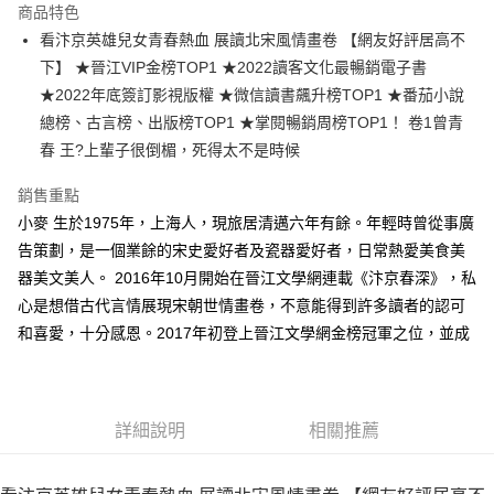
運送方式
商品特色
看汴京英雄兒女青春熱血 展讀北宋風情畫卷 【網友好評居高不
付款後全家取貨
下】 ★晉江VIP金榜TOP1 ★2022讀客文化最暢銷電子書
每筆NT$60，滿NT$499(含以上)免運費
★2022年底簽訂影視版權 ★微信讀書飆升榜TOP1 ★番茄小說
付款後7-11取貨
總榜、古言榜、出版榜TOP1 ★掌閱暢銷周榜TOP1！ 卷1曾青
每筆NT$60，滿NT$499(含以上)免運費
春 王?上輩子很倒楣，死得太不是時候
宅配
銷售重點
每筆NT$100，滿NT$499(含以上)免運費
小麥 生於1975年，上海人，現旅居清邁六年有餘。年輕時曾從事廣
告策劃，是一個業餘的宋史愛好者及瓷器愛好者，日常熱愛美食美
器美文美人。 2016年10月開始在晉江文學網連載《汴京春深》，私
心是想借古代言情展現宋朝世情畫卷，不意能得到許多讀者的認可
和喜愛，十分感恩。2017年初登上晉江文學網金榜冠軍之位，並成
詳細說明
相關推薦