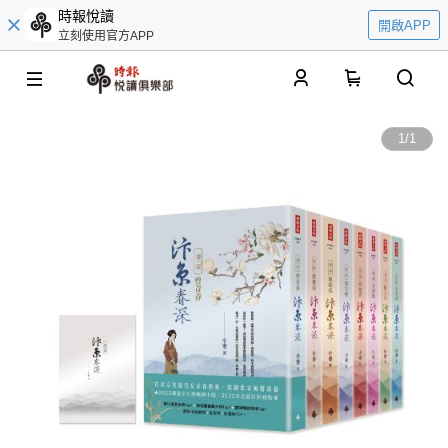
時報悅讀
開啟APP
立刻使用官方APP
0
1
/
1