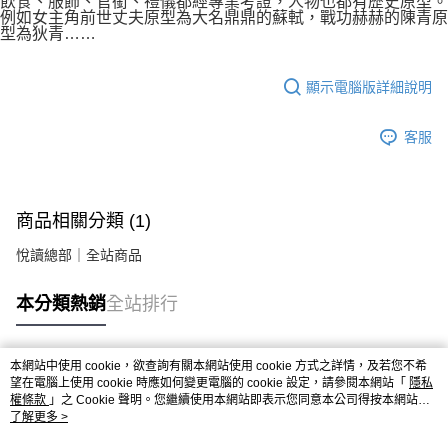
飲食、服飾、官銜、禮儀都經專業考證，人物也都有歷史原型。
例如女主角前世丈夫原型為大名鼎鼎的蘇軾，戰功赫赫的陳青原
型為狄青……
顯示電腦版詳細說明
客服
商品相關分類 (1)
悅讀總部｜全站商品
本分類熱銷
全站排行
本網站中使用 cookie，欲查詢有關本網站使用 cookie 方式之詳情，及若您不希
熱門標籤
望在電腦上使用 cookie 時應如何變更電腦的 cookie 設定，請參閱本網站「
隱私
權條款
」之 Cookie 聲明。您繼續使用本網站即表示您同意本公司得按本網站使
用條款之 Cookie 聲明使用 cookie。
了解更多 >