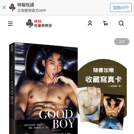
時報悅讀
開啟APP
立刻使用官方APP
0
1
/
1