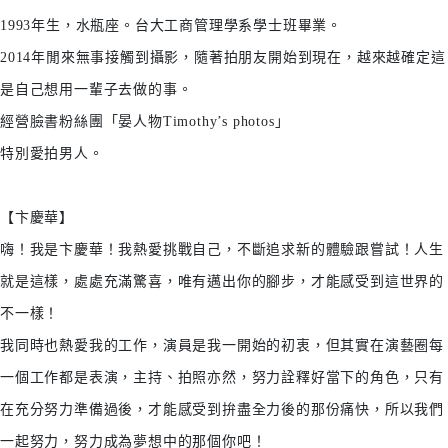
1993年生，水瓶座。台大工商管理學系學士班畢業。
2014年閒來無事接觸到攝影，隨著拍朋友開始到現在，越來越確定這
是自己想用一輩子去做的事。
經營臉書粉絲團「晏人物Timothy’s photos」
特別愛拍男人。
【卞慶華】
嗨！我是卞慶華！我熱愛挑戰自己，不斷追求新的體驗跟嘗試！人生
就是這樣，處處充滿驚喜，唯有邁出你的腳步，才能感受到這世界的
不一樣！
我同時也熱愛我的工作，演員是我一開始的初衷，但其實在演藝圈每
一個工作都是表演，主持、拍照亦然，努力詮釋好當下的角色，只有
在充分努力準備過後，才能感受到拚盡全力後的那份痛快，所以我們
一起努力，努力成為夢想中的那個你吧！