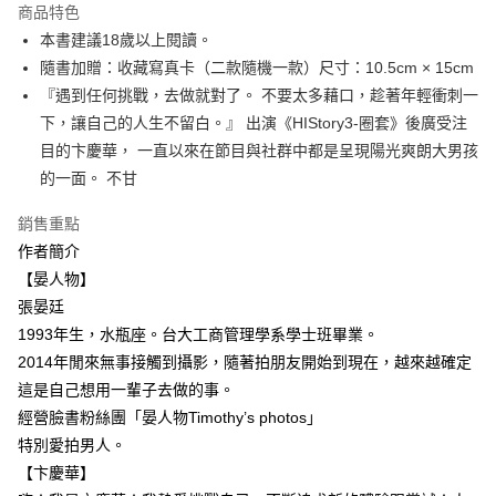
運送方式
商品特色
本書建議18歲以上閱讀。
付款後全家取貨
隨書加贈：收藏寫真卡（二款隨機一款）尺寸：10.5cm × 15cm
每筆NT$60，滿NT$499(含以上)免運費
『遇到任何挑戰，去做就對了。 不要太多藉口，趁著年輕衝刺一
付款後7-11取貨
下，讓自己的人生不留白。』 出演《HIStory3-圈套》後廣受注
每筆NT$60，滿NT$499(含以上)免運費
目的卞慶華， 一直以來在節目與社群中都是呈現陽光爽朗大男孩
的一面。 不甘
宅配
每筆NT$100，滿NT$499(含以上)免運費
銷售重點
作者簡介
【晏人物】
張晏廷
1993年生，水瓶座。台大工商管理學系學士班畢業。
2014年閒來無事接觸到攝影，隨著拍朋友開始到現在，越來越確定
這是自己想用一輩子去做的事。
經營臉書粉絲團「晏人物Timothy’s photos」
特別愛拍男人。
【卞慶華】