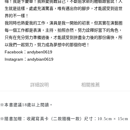
嗨！我是卞慶華！我熱愛挑戰自己，不斷追求新的體驗跟嘗試！人
生就是這樣，處處充滿驚喜，唯有邁出你的腳步，才能感受到這世
界的不一樣！
我同時也熱愛我的工作，演員是我一開始的初衷，但其實在演藝圈
每一個工作都是表演，主持、拍照亦然，努力詮釋好當下的角色，
只有在充分努力準備過後，才能感受到拚盡全力後的那份痛快，所
以我們一起努力，努力成為夢想中的那個你吧！
Facebook：andyben0619
Instagram：andybian0619
詳細說明
相關推薦
※本書建議18歲以上閱讀。
※隨書加贈：收藏寫真卡（二款隨機一款）尺寸：10.5cm × 15cm