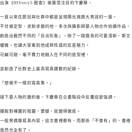
出演《HIStory3-圈套》後廣受注目的卞慶華，
一直以來在節目與社群中都是呈現陽光爽朗大男孩的一面。
不甘被定型、求新求變的他，多次與攝影師晏人物合作拍攝作品，
創造出截然不同的「反派形象」。除了一路擅長的可愛清新、斯文
優雅，也讓大家看到他成熟性感的反差魅力。
可鹹可甜，毫不費力地融入在不同的造型裡，
並創造了社群史上最高寫真讚數的紀錄。
「想做不一樣的寫真集。」
接下晏人物的邀約後，卞慶華在企畫階段中反覆這麼強調。
擺脫對裸露的陰霾，要變，就變得徹底。
一般男偶像寫真內容，這次書裡都有，
而那些「不會有」的，書裡
竟然也全有了。