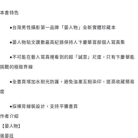
本書特色
●台灣男性攝影第一品牌「晏人物」全新實體珍藏本
●晏人物貼文讚數最高紀錄保持人卞慶華首部個人寫真集
●不可能在藝人寫真裡看到的超「誠意」尺度，只有卞慶華能
挑戰的極致界線
●全書頁增加水耐光防護，避免油墨互相染印，提高收藏簡易
度
●採裸背線裝設計，支持平攤書頁
作者介紹
【晏人物】
張晏廷