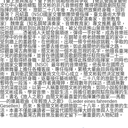
▕ 臺上意興風發、臺下勇於挑戰極限與爭取 ▕ 衛武營國家藝術
文化中心藝術總監 簡文彬的非凡音樂經歷 獲得德國歌劇院駐院
指揮的簡文彬， 旅歐二十八年後，為何毅然放棄終身職，回到
臺灣？ 呂紹嘉（NSO國家交響樂團榮譽指揮、臺北藝術大學音
樂學系特聘講座教授） 葉綠娜（知名鋼琴演奏家、音樂教育
家） 魏樂富（知名鋼琴演奏家、音樂教育家）專文推薦 最早，
他只是抓周抓到玩具鼓的小小孩，被父母送進山葉音樂班彈琴、
玩遊戲……憑著過人天賦發展順遂，彈得一手好琴，成為音樂班
同學中的伴奏聖手。卻沒想到，在鋼琴主修老師魏樂富的家中，
受到牆上的畫啟發，在他眼前，出現一條令他極欲挑戰、爭取的
跑道，他要學指揮、他要去維也納，如此展開他的指揮之路。
綜觀臺灣古典樂壇，簡文彬是一個不能忽視的名字，他擅長臺灣
少見的歌劇指揮，並曾在德國萊茵歌劇院擔任駐院指揮二十二
年，並取得終身職，是亞洲第一位獲得此殊榮的指揮家，同時也
是國家交響樂團（NSO）最年輕的音樂總監，他長年在國際古
典樂舞臺上擔任各種客座、專任指揮，累積大量曲目與指揮技
術。 直到衛武營國家藝術文化中心成立，簡文彬毅然決定放棄
德國歌劇院終身職，返臺接任藝術總監，二十八年的旅歐生涯才
暫時告一段落。 本書作者黃暐婷，歷經數年的採訪，透過無數
次的深度訪談，以第一人稱重現簡文彬的視角，如同小說般刻劃
簡文彬成長、學習音樂、旅歐生活，與擔任歌劇院駐院指揮的生
涯。書名《旅人之歌》由簡文彬最喜愛的指揮兼作曲家──馬勒
──的連篇歌曲《年輕旅人之歌》（Lieder eines fahrenden
Gesellen）而來，象徵簡文彬老師旅歐二十八年，追求音樂的生
活。本書不僅能讓讀者一窺當代國際指揮大師音樂與人生的故
事，也能為臺灣古典音樂及藝術史留下一筆重要的人物紀錄。