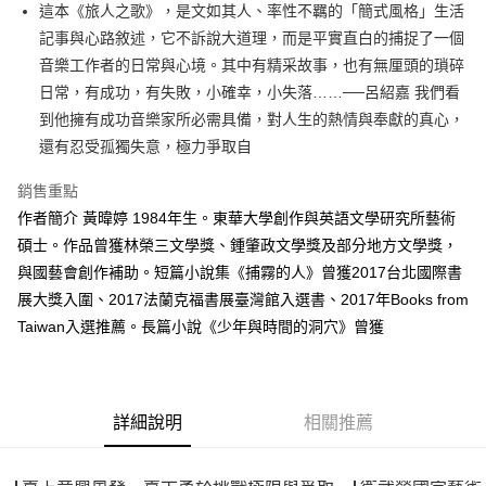
這本《旅人之歌》，是文如其人、率性不羈的「簡式風格」生活
付款後全家取貨
記事與心路敘述，它不訴說大道理，而是平實直白的捕捉了一個
每筆NT$60，滿NT$499(含以上)免運費
音樂工作者的日常與心境。其中有精采故事，也有無厘頭的瑣碎
付款後7-11取貨
日常，有成功，有失敗，小確幸，小失落……──呂紹嘉 我們看
每筆NT$60，滿NT$499(含以上)免運費
到他擁有成功音樂家所必需具備，對人生的熱情與奉獻的真心，
還有忍受孤獨失意，極力爭取自
宅配
每筆NT$100，滿NT$499(含以上)免運費
銷售重點
作者簡介 黃暐婷 1984年生。東華大學創作與英語文學研究所藝術
碩士。作品曾獲林榮三文學獎、鍾肇政文學獎及部分地方文學獎，
與國藝會創作補助。短篇小說集《捕霧的人》曾獲2017台北國際書
展大獎入圍、2017法蘭克福書展臺灣館入選書、2017年Books from
Taiwan入選推薦。長篇小說《少年與時間的洞穴》曾獲
詳細說明
相關推薦