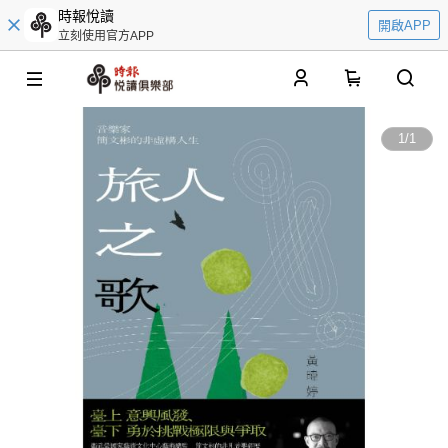
時報悅讀
開啟APP
立刻使用官方APP
0
1
/
1