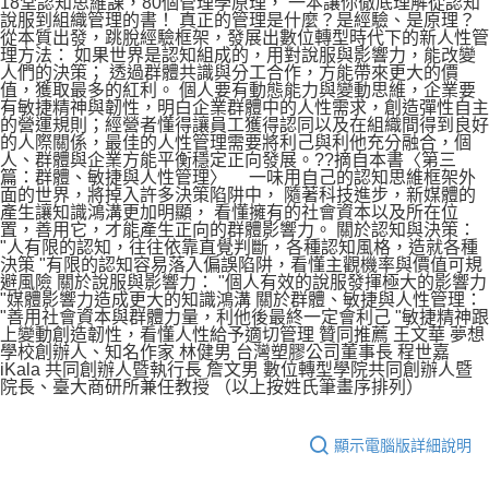
18堂認知思維課，80個管理學原理， 一本讓你徹底理解從認知
說服到組織管理的書！ 真正的管理是什麼？是經驗、是原理？
從本質出發，跳脫經驗框架，發展出數位轉型時代下的新人性管
理方法： 如果世界是認知組成的，用對說服與影響力，能改變
人們的決策； 透過群體共識與分工合作，方能帶來更大的價
值，獲取最多的紅利。 個人要有動態能力與變動思維，企業要
有敏捷精神與韌性，明白企業群體中的人性需求，創造彈性自主
的營運規則；經營者懂得讓員工獲得認同以及在組織間得到良好
的人際關係，最佳的人性管理需要將利己與利他充分融合，個
人、群體與企業方能平衡穩定正向發展。??摘自本書〈第三
篇：群體、敏捷與人性管理〉 一味用自己的認知思維框架外
面的世界，將掉入許多決策陷阱中， 隨著科技進步，新媒體的
產生讓知識鴻溝更加明顯， 看懂擁有的社會資本以及所在位
置，善用它，才能產生正向的群體影響力。 關於認知與決策：
"人有限的認知，往往依靠直覺判斷，各種認知風格，造就各種
決策 "有限的認知容易落入偏誤陷阱，看懂主觀機率與價值可規
避風險 關於說服與影響力： "個人有效的說服發揮極大的影響力
"媒體影響力造成更大的知識鴻溝 關於群體、敏捷與人性管理：
"善用社會資本與群體力量，利他後最終一定會利己 "敏捷精神跟
上變動創造韌性，看懂人性給予適切管理 贊同推薦 王文華 夢想
學校創辦人、知名作家 林健男 台灣塑膠公司董事長 程世嘉
iKala 共同創辦人暨執行長 詹文男 數位轉型學院共同創辦人暨
院長、臺大商研所兼任教授 （以上按姓氏筆畫序排列）
顯示電腦版詳細說明