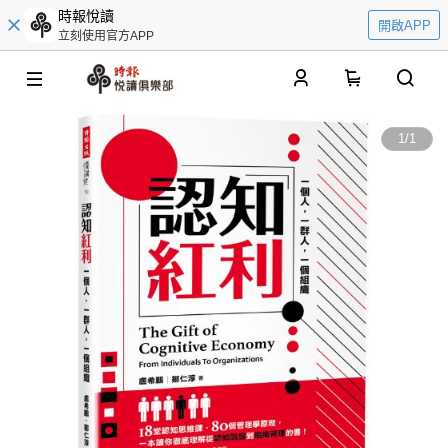
時報悅讀
開啟APP
立刻使用官方APP
0
1
/
1