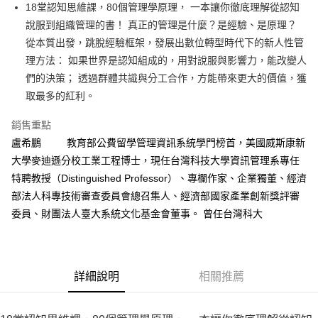
18堂認知思維課，80個管理學原理， 一本讓你徹底理解從認知
付款後全家取貨
說服到組織管理的書！ 真正的管理是什麼？是經驗、是原理？
每筆NT$60，滿NT$499(含以上)免運費
從本質出發，跳脫經驗框架，發展出數位轉型時代下的新人性管
付款後7-11取貨
理方法： 如果世界是認知組成的，用對說服與影響力，能改變人
每筆NT$60，滿NT$499(含以上)免運費
們的決策； 透過群體共識與分工合作，方能帶來更大的價值，獲
取最多的紅利。
宅配
每筆NT$100，滿NT$499(含以上)免運費
銷售重點
盧希鵬 教育部公費留學管理資訊系統學門榜首，美國威斯康新
大學麥迪遜分校工業工程博士，現任台灣科技大學資訊管理系專任
特聘教授（Distinguished Professor）、專欄作家、企業獨董、經濟
部法人科專技術審查委員會總召集人、經濟部國家產業創新獎評審
委員、財團法人臺大系統文化基金會董事。 曾任台灣科大
詳細說明
相關推薦