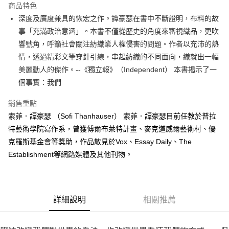
運送方式
商品特色
深度及廣度兼具的恢宏之作。譚豪瑟在書中不斷證明，布料的故
付款後全家取貨
事「充滿政治意涵」。本書不僅從歷史的角度來審視織品，更吹
每筆NT$60，滿NT$499(含以上)免運費
響號角，呼籲社會關注紡織業人權侵害的問題。作者以充沛的熱
付款後7-11取貨
情，透過精彩文筆穿針引線，串起紡織的不同面向，織就出一幅
每筆NT$60，滿NT$499(含以上)免運費
美麗動人的傑作。--《獨立報》（Independent） 本書揭示了一
個事實：我們
宅配
每筆NT$100，滿NT$499(含以上)免運費
銷售重點
索菲．譚豪瑟 （Sofi Thanhauser） 索菲．譚豪瑟目前任教於普拉
特藝術學院寫作系，曾獲傅爾布萊特計畫、麥克道威爾藝術村、優
克羅斯基金會等獎助，作品散見於Vox、Essay Daily、The
Establishment等網路媒體及其他刊物。
詳細說明
相關推薦