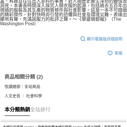
富、有趣且往往出人意料的事實，對人類歷史產生深刻的體悟及
洞見。本書長時間深入探究人類衣服的起源，包括過去五百年出
現過的服裝及其生產的物質條件與社會影響。這是一本不可錯過
的精彩傑作，針對快時尚引發的恐懼與社會及環境災難，表達出
擲地有聲、充滿說服力的批評之聲。～《華盛頓郵報》（The
Washington Post）
顯示電腦版詳細說明
客服
商品相關分類 (2)
悅讀總部｜全站商品
人文史哲
社會科學
本分類熱銷
全站排行