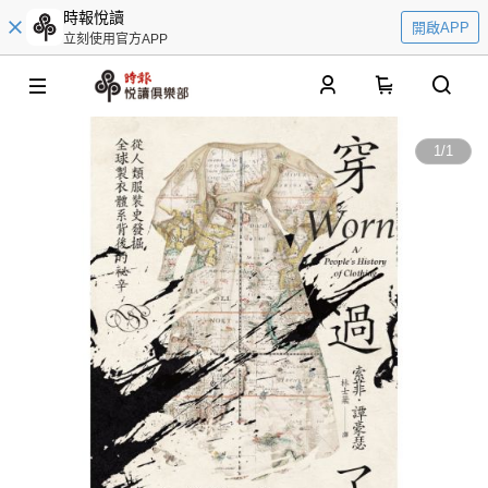
時報悅讀
開啟APP
立刻使用官方APP
0
1
/
1