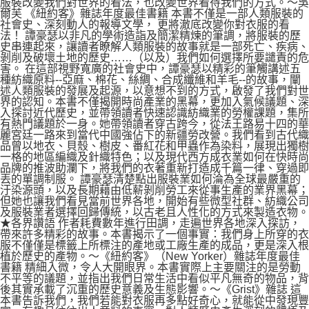
服裝改變我們對世界的看法，也改變世界看待我們的方式。～吳
爾芙 《紐約客》雜誌年度最佳書籍 本書不僅是一部人類服裝的
社會史、深刻動人的報導文學， 更將澈底改變你對衣服的看
法！ 譚豪瑟以非凡的學術造詣及簡潔精煉的筆調，將服裝的歷
史串連起來，讓讀者瞭解人類服裝的故事就是一部死亡、疾病、
剝削及破壞土地的歷史……（以及）我們如何選擇所要譴責的危
害。 在這部視野寬廣的社會史中，譚豪瑟以精彩的筆觸講述五
種紡織原料--亞麻、棉花、絲綢、合成纖維和羊毛--的故事，闡
述人類服裝的發展及起源，以意想不到的方式，啟發了我們對世
界的認知。本書不僅揭開時尚產業的黑幕，更加入氣候議題、深
入探討近代歷史，並帶領讀者快速認識紡織業的勞權課題，集所
有熱門議題於一身。她帶領讀者穿古跨今，從法王路易十四的華
麗宮廷一路來到當代中國強佔下的新疆勞改營。我們看到古代織
品曾以地衣、貝殼、樹皮、番紅花和甲蟲作為染料，展現出獨樹
一格的地區編織及針織特色；以及現代西方成衣業如何在快時尚
品牌的推波助瀾下，將我們的衣著重新打造成千篇一律、穿過即
丟的單調制服。 譚豪瑟清楚點出服裝業如何淪為全球最嚴重的
汙染源頭，以及長期藉由低薪剝削勞工來從事生產的業界黑幕；
但她也讓我們看見當前世界各地，開始有些微型社群、紡織公司
及服裝業者選擇回歸傳統，以古老且人性化的方式來製造衣物。
★各界讚語 作者耗費數年進行田調，走遍世界各地深入探訪，
帶來許多精彩的故事。本書揭示了一個事實：我們身上所穿的衣
服不僅僅是標籤上所標注的產地或工廠生產的成品，更是深入根
植於歷史的產物。～《紐約客》（New Yorker）雜誌年度最佳
書籍 精細入微，令人大開眼界。本書實際上主要關注的是勞動
不平等的議題，並指出我們日常生活中看似平凡無奇的物品，背
後其實承載了沉重的歷史意義及生態影響。～《Grist》雜誌 這
本書告訴我們，我們若能對衣服再多點好奇心，就能從中發現豐