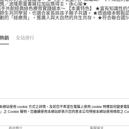
鼎獎／波隆那童書展拉加茲獎得主‧孫心瑜★ ╳ ★
攜手共創經典綠色療育實踐繪本～ 【本書特色】 ★富有知識性
師生共同學習，也適合家長與孩子親子共讀。 ★透過繪本輕鬆
劃的「綠療育」，推廣人與大自然的共生共存。 ★符合聯合國S
熱銷
全站排行
本網站使用 cookie 方式之詳情，及若您不希望在電腦上使用 cookie 時應如何變更電腦的
」之 Cookie 聲明。您繼續使用本網站即表示您同意本公司得按本網站使用條款之 Coo
關於我們
客服資訊
品牌故事
購物說明
商店簡介
客服留言