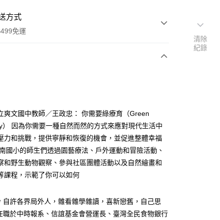
送方式
499免運
清除
紀錄
次付款
立爽文國中教師／王政忠： 你需要綠療育（Green
rapy） 因為你需要一種自然而然的方式來應對現代生活中
壓力和挑戰，提供寧靜和恢復的機會，並促進整體幸福
家取貨
華南國小的師生們透過園藝療法、戶外運動和冒險活動、
0，滿NT$499(含以上)免運費
察和野生動物觀察、參與社區團體活動以及自然繪畫和
1取貨
等課程，示範了你可以如何
0，滿NT$499(含以上)免運費
玲 自許各界局外人，雜看雜學雜讀，喜新戀舊，自己思
後任職於中時報系、信誼基金會營運長、臺灣全民食物銀行
00，滿NT$499(含以上)免運費