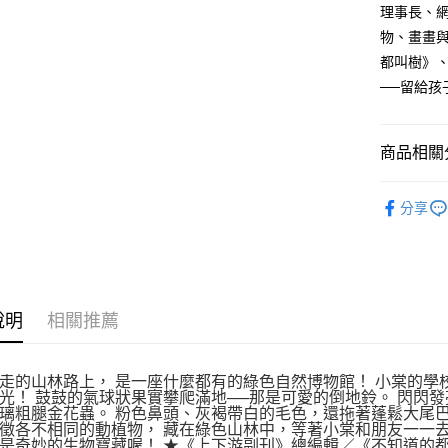
理事長、
物、畫畫
都叫樹》
──留給孩
商品相關分
悅讀總部
分享
親子兒童
說明
相關推薦
走的山林路上， 是一座什麼都有的綠色自然博物館！ 小棠的
光！ 鼓鼓的氣球狀果實攀爬滿地──那是可愛的倒地鈴。 閃閃
璃粗腿金花蟲。 粉色鼻頭、灰褐帶白的毛色，還拖著蓬鬆大尾巴
徵各不相同的動植物， 藏在綠色山林中，等著小棠和朋友一一去
都是奇妙的生物寶藏喔！ ★《上下游副刊》總編輯／