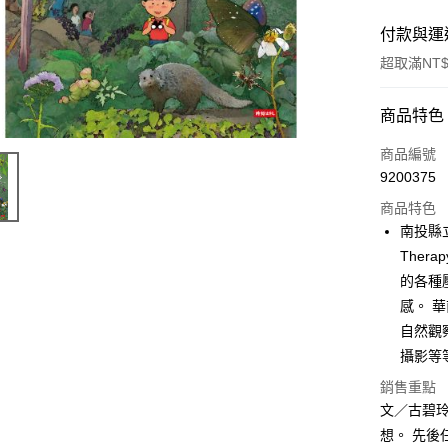
付款與運
超取滿NT$
付款方式
商品特色
信用卡一
商品編號
9200375
ATM付款
商品特色
南投縣
運送方式
The
的各種
付款後全
感。 
每筆NT$6
自然觀
付款後7-1
攝影等
每筆NT$6
銷售重點
文／古碧
宅配
想。 先
每筆NT$1