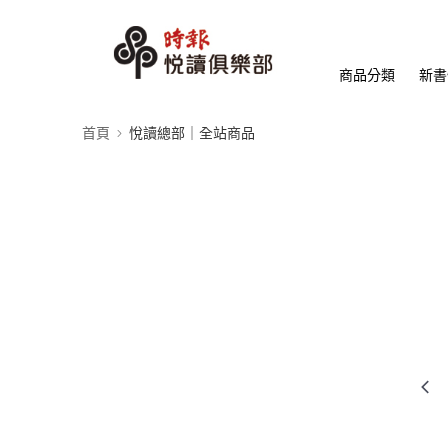
商品分類
新書
首頁
悅讀總部｜全站商品