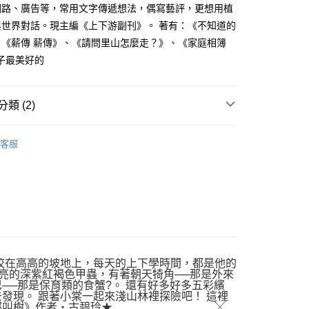
網路、廣告等，常用文字傳遞想法，偶寫藝評，更想用植
與世界對話。現主編《上下游副刊》。 著有：《不知道的
、《薪傳 薪傳》、《請問里山怎麼走？》、《家庭相簿
子最美好的
類 (2)
｜全站商品
客服
繪本
學校在高高的坡地上，每天的上下學時間，都是他的
發亮的深紫紅褐色甲蟲，有著朝天犄角──那是外來
──那是保育類的食蟹?。 還有好多好多五彩繽
發現。 跟著小棠一起來淺山林裡探險吧！ 這裡
《不知道的都叫樹》作者‧古碧玲★ ╳