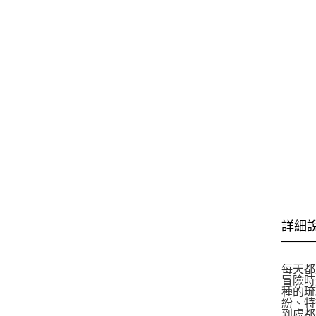
詳細
每天都
冒險時
種的琉
紛、特
到處