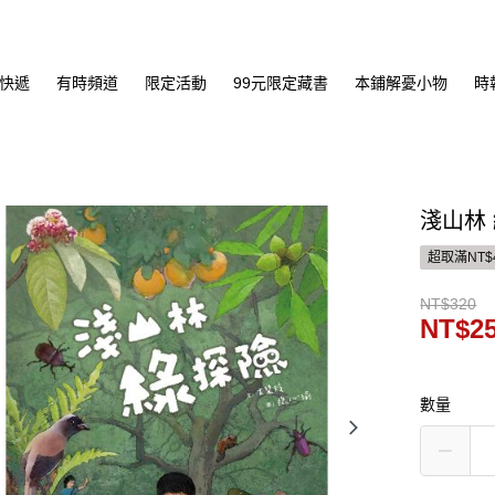
快遞
有時頻道
限定活動
99元限定藏書
本鋪解憂小物
時
淺山林
超取滿NT$
NT$320
NT$2
數量