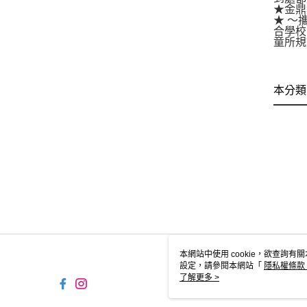
★金
★ ～
合學校
童所規
本分類
本網站中使用 cookie，欲查詢有關
設定，請參閱本網站「
隱私權條款
使用 cookie。
了解更多 >