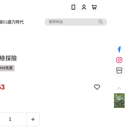
0
報51讀力時代
 綠探險
499免運
53