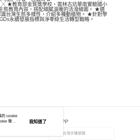
教育部金質獎學校‧雲林古坑華南實驗國小
的生態教育內容，搭配細膩溫暖的活潑繪圖。 ★適
認識台灣生態多樣性，介紹多種動植物。 ★針對學
GDs永續發展指標與淨零綠生活轉型戰略。
 cookie
kie 聲明
我知道了
官方APP