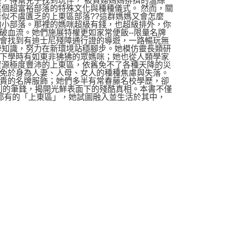
是，得幫兒子找到玩伴， 被貴婦媽媽排擠的溫絲
這個超富裕部落的特殊文化與種種儀式。 然而，關
似不虞匱乏的上東區部落??這群媽媽又會怎麼
的小部落。那裡的媽咪超級有錢，也超級排外，你
破血流。她們施展特權更如家常便飯--限量名牌
會找到有迪士尼殘障通行證的導遊，一路暢玩無
學知識，努力在新環境站穩腳步。她模仿靈長類研
下學時有如東非狒狒的眾媽咪；她也從人類學家
資源極度豐沛的上東區，依舊免不了各種天降的災
免於身為人妻、人母、女人的種種焦慮與失落。
貴的名牌服飾；她們多半有常春藤名校學歷，卻
利的筆鋒，揭開光鮮表面下的殘酷真相。本書不僅
都有的「上東區」，她試圖融入並生活於其中，