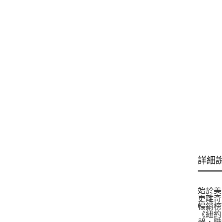
詳細
始於美
更離奇
暢銷榜
《紐約