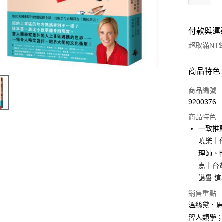
付款與運
超取滿NT$
付款方式
商品特色
信用卡一
商品編號
9200376
ATM付款
商品特色
一致推薦
運送方式
曉樂｜
理師、
付款後全
嘉｜台
每筆NT$6
讚譽 
付款後7-1
銷售重點
每筆NT$6
溫絲黛．馬汀
習人類學
宅配