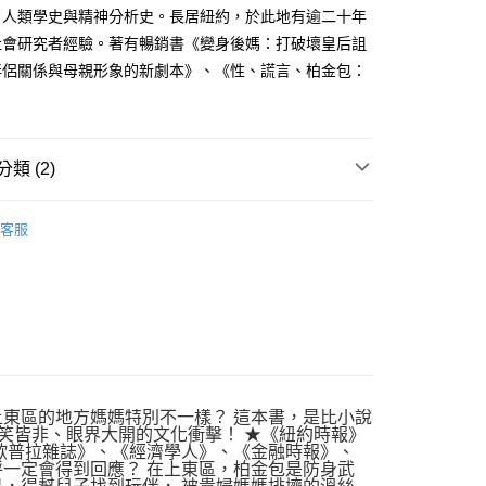
、人類學史與精神分析史。長居紐約，於此地有逾二十年
00，滿NT$499(含以上)免運費
社會研究者經驗。著有暢銷書《變身後媽：打破壞皇后詛
伴侶關係與母親形象的新劇本》、《性、謊言、柏金包：
類 (2)
｜全站商品
客服
社會科學
上東區的地方媽媽特別不一樣？ 這本書，是比小說
啼笑皆非、眼界大開的文化衝擊！ ★《紐約時報》
《歐普拉雜誌》、《經濟學人》、《金融時報》、
呼一定會得到回應？ 在上東區，柏金包是防身武