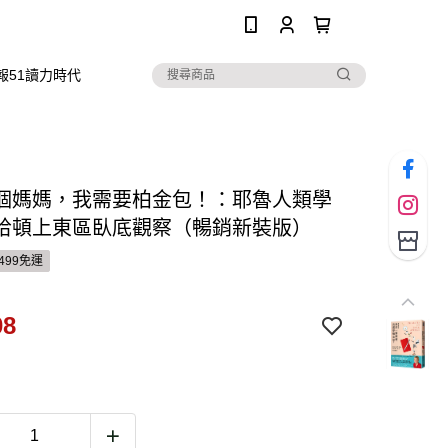
0
報51讀力時代
個媽媽，我需要柏金包！：耶魯人類學
哈頓上東區臥底觀察（暢銷新裝版）
499免運
08