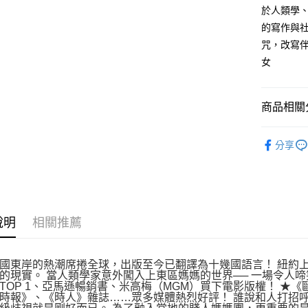
於人類學
每筆NT$1
的寫作與
咒，改寫
女
商品相關分
悅讀總部
分享
人文史哲
說明
相關推薦
國東岸的熱潮席捲全球，出版至今已翻譯為十幾國語言！ 紐約
的現實。 當人類學家意外闖入上東區媽媽的世界── 一場令人
TOP 1、亞馬遜暢銷書、米高梅（MGM）買下電影版權！ ★
時報》、《時人》雜誌……眾多媒體熱烈好評！ 誰說和人打招