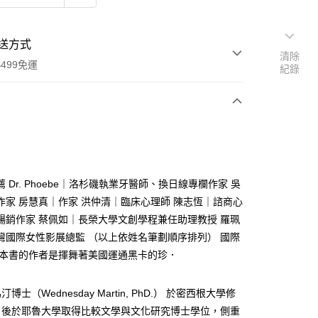
送方式
清除
499免運
紀錄
次付款
 Dr. Phoebe｜洛杉磯執業牙醫師、換日線專欄作家 吳
作家 房慧真｜作家 洪仲清｜臨床心理師 陳志恆｜諮商心
暢銷作家 蔡佩如｜長榮大學文創學程兼任助理教授 羅珮
家取貨
灣國際女性影展總監 （以上依姓名筆劃順序排列） 國際
0，滿NT$499(含以上)免運費
這本書的作者是揮舞著美國運通黑卡的珍．
1取貨
0，滿NT$499(含以上)免運費
博士（Wednesday Martin, PhD.） 於密西根大學修
；後於耶魯大學取得比較文學與文化研究博士學位，側重