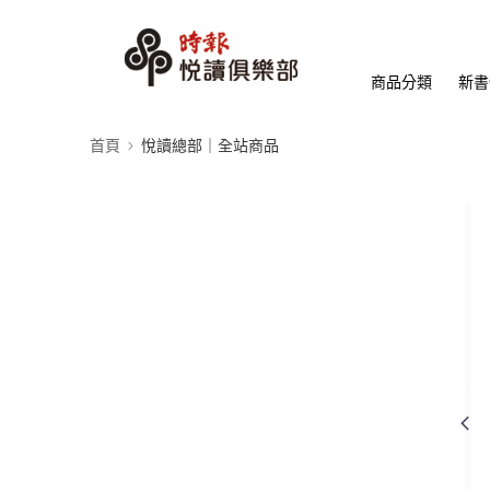
商品分類
新書
首頁
悅讀總部｜全站商品