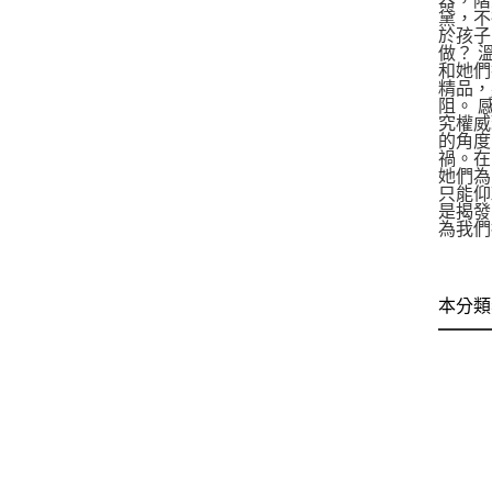
器，階
黛，不
於孩子
做？ 
和她們
精品，
阻。 
究權威
的角度
禍。在
她們為
只能仰
是揭發
為我們
本分類