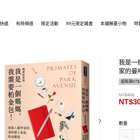
快遞
有時頻道
限定活動
99元限定藏書
本鋪解憂小物
時
我是一
家的曼
超取滿NT$
NT$400
NT$3
數量