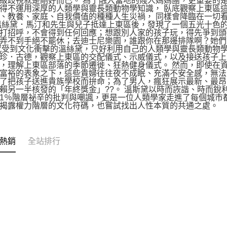
級歧視就是剛好而已。 為了融入當地的賤人媽媽團，更重要的
得不運用深厚的人類學與靈長類動物學知識， 臥底觀察上東區
、教養、家庭、自我價值的種種人生災禍， 同樣會降臨在一切看
溫絲黛．馬汀和先生與兒子抵達上東區後，發現了一個五光十色
打招呼，不會得到任何回應；想跟別人家的孩子玩，得先爭到頭
弄不到手絕不罷休；去迪士尼樂園，誰跟你在那邊排隊啊？她們
感受到文化衝擊的溫絲黛，只好利用自己的人類學與靈長類動物
珍．古德，觀察上東區的交配儀式、示威儀式，以及接送孩子上
，理解上東區部落的季節遷徙、狂熱健身儀式。 然而，即使在
富裕的表象之下，這些貴婦往往夜不成眠、充滿不安全感，無法
了把孩子送進貴族學校而拚命；為了男人，瘋狂展示最新、最昂
賴另一半核發的「年終獎金」??。 溫斯黛以時而詼諧、時而銳
1％階層祕辛的批判與嘲諷，更是一位人類學家走進了每個城市
揭露權力階層的文化符碼，也嘗試找出人性本質的共通之處。
熱銷
全站排行