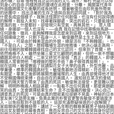
洛杉磯／首爾 哪裡有真正認同我的文化 城市／鄉村 何處可以得
到身心的自由 同樣困惑的靈魂在此相會、分離。 揭開當代青年
所面臨跨國文化衝擊的成長迷惘。 隨著敏俊在由珍死後所帶來
的迷團中， 找出活著的生存之道與自我的認同感。 「對於我為
什麼長成這個樣子，我無法怪罪於任何創傷，也沒有任何說得通
的解釋。我投入未知，找尋著踩腳處、突出的岩石，只要能接住
墜落的我，什麼都好，卻發現只有空氣，再無其他。」 眾人環
繞，身邊卻一個人也沒有。──由真 我在記憶中找尋蛛絲馬跡──
任何跡象、徵兆，能夠解釋我是怎麼來到這裡，來到這個地方，
這個邊緣之地，只剩下孤身一人。 敏俊雖然是土生土長的「美
國人」，可是由於韓美混血的外貌，總是活在「不夠韓國」，也
「不是白人」之間。歷經職場生涯的挫敗後，他決心遠走高飛，
前往母親的故鄉韓國尋找自己的文化認同。 但來到了首爾，他
依然格格不入，雖然坐擁三星文化顧問的高薪，但他一來不想繼
續跟其他白人相處，二來又終究不是個「真正」的韓國人，即便
韓國人常會問他「哪裡做的整形手術？鼻子做得真挺啊！」。
就在這時，敏俊邂逅了就讀梨花女子大學的由真，外型亮麗、品
學兼優，標準的韓國高材生。敏俊羨慕她活得精彩、符合眾人所
有期望，畢業之後即將展開亮麗璀璨的人生，由真卻覺得他才是
不受韓國傳統束縛，自由自在的美國人。 誰知就在某次約會結
束後的隔天警方帶來了由真的死訊。敏俊無法接受，更是難以理
解：明明昨晚兩人相談甚歡，一點看不出任何異樣，那麼爽朗歡
笑的由真，怎會選擇結束生命？ 走不出傷痛的敏俊，決心自己
調查真正的死因。可是由真的閨密素拉卻避不見面、神秘的日本
室友美?又語帶玄機，負責此案的朴警官更警告敏俊不要過度涉
入，以免招惹到不該惹的人。 這部充滿懸疑味道的小說解開了
家庭關係的複雜紐帶，講述了一名年輕的韓裔美籍男子抽絲剝繭
找出女友驟逝的幕後真相，進而反思自己的文化衝突與身份認同