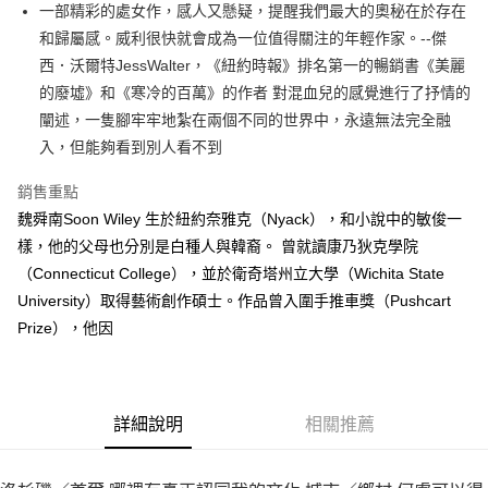
一部精彩的處女作，感人又懸疑，提醒我們最大的奧秘在於存在
付款後全家取貨
和歸屬感。威利很快就會成為一位值得關注的年輕作家。--傑
每筆NT$60，滿NT$499(含以上)免運費
西．沃爾特JessWalter，《紐約時報》排名第一的暢銷書《美麗
付款後7-11取貨
的廢墟》和《寒冷的百萬》的作者 對混血兒的感覺進行了抒情的
每筆NT$60，滿NT$499(含以上)免運費
闡述，一隻腳牢牢地紮在兩個不同的世界中，永遠無法完全融
入，但能夠看到別人看不到
宅配
每筆NT$100，滿NT$499(含以上)免運費
銷售重點
魏舜南Soon Wiley 生於紐約奈雅克（Nyack），和小說中的敏俊一
樣，他的父母也分別是白種人與韓裔。 曾就讀康乃狄克學院
（Connecticut College），並於衛奇塔州立大學（Wichita State
University）取得藝術創作碩士。作品曾入圍手推車獎（Pushcart
Prize），他因
詳細說明
相關推薦