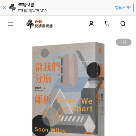
時報悅讀
開啟APP
立刻使用官方APP
0
1
/
1