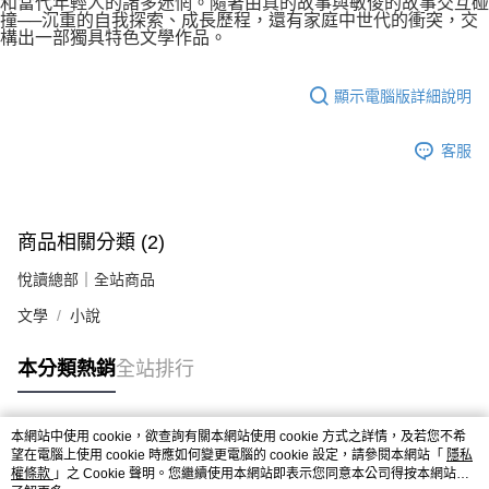
和當代年輕人的諸多迷惘。隨著由真的故事與敏俊的故事交互碰
撞──沉重的自我探索、成長歷程，還有家庭中世代的衝突，交
構出一部獨具特色文學作品。
顯示電腦版詳細說明
客服
商品相關分類 (2)
悅讀總部｜全站商品
文學
小說
本分類熱銷
全站排行
本網站中使用 cookie，欲查詢有關本網站使用 cookie 方式之詳情，及若您不希
熱門標籤
望在電腦上使用 cookie 時應如何變更電腦的 cookie 設定，請參閱本網站「
隱私
權條款
」之 Cookie 聲明。您繼續使用本網站即表示您同意本公司得按本網站使