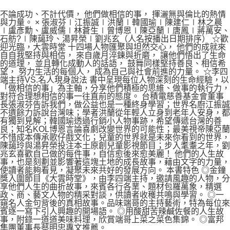
不論成功、不計代價， 他們做相信的事， 揮灑無與倫比的熱情
與力量。 × 張淑芬∣江振誠∣洪蘭∣韓國瑜∣陳建仁∣林之晨
∣盧彥勳、盧威儒∣林蒼生∣曾博恩∣陳亞蘭∣唐鳳∣蔣萬安、
石舫?∣陳藹玲、湯昇榮∣劉兆玄（人名按播出日期排序） ☆歡
迎光臨，大雲時堂 十四場人物匯聚與坦然交心， 他們的成就來
自自我堅持與相信， 來自歲月淬鍊與折磨， 讓他們悟出了生命
的道理， 並且轉化成動人的話語， 鼓舞同樣堅持善良、相信希
望， 努力生活的每個人， 成為自己與社會前進的力量。 ☆李四
端主持VS.名人現身說法 書中呈現每位人物深刻的生命經驗，以
「做相信的事」為主軸，分享他們積極的思維、做事的執行力，
對符合理想相信的事一往直前的態度。 台積電慈善基金會董事
長張淑芬告訴我們，做公益也是一種終身學習；世界名廚江振誠
不遺餘力訴說台灣味；學者洪蘭從年輕人立身到老年人安身，都
有獨到見解；韓國瑜透過行銷小人物事跡，希望傳遞台灣的善
良；知名KOL博恩言論喜劇改變世界的可能性；最美視帝陳亞蘭
不惜成本傳承歌仔戲文化；兒童的世界就是未來你看到的世界，
陳藹玲與湯昇榮投注本土原創兒童影視節目；步入耄耋之年，劉
兆玄喜歡自己做的每件事，自信愈後來愈美麗！ 他們的人生故
事，也是刻劃並影響著這塊土地的成長故事，藉由文字的力量，
使讀者能夠看見，凝聚未來共好的發展方向。 本書特色 ◎金鐘
獎入圍節目《大雲時堂》，由李四端主持，邀請風趣的人物，分
享他們人生的曲折故事，來賓各行各業、題材包羅萬象，精選
政、商、藝文人物的精采對談，供讀者收穫共鳴與學習。 ◎一
窺名人金句背後的真相故事。品味端哥的主持藝術，特為每位來
賓逐一寫下引人興趣的開場語。 ◎用酸甜苦辣鹹佐餐的人生故
事，附錄一道道美味料理，欣賞端哥上菜之菜色集錦。 ◎富邦
集團董事長蔡明忠專文推薦。