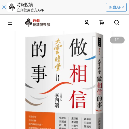
時報悅讀
開啟APP
立刻使用官方APP
0
1
/
1