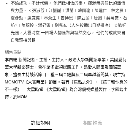
不論成功、不計代價， 他們做相信的事， 揮灑無與倫比的熱情
付款後全家取貨
與力量。 × 張淑芬∣江振誠∣洪蘭∣韓國瑜∣陳建仁∣林之晨∣
每筆NT$60，滿NT$499(含以上)免運費
盧彥勳、盧威儒∣林蒼生∣曾博恩∣陳亞蘭∣唐鳳∣蔣萬安、石
付款後7-11取貨
舫?∣陳藹玲、湯昇榮∣劉兆玄（人名按播出日期排序） ☆歡迎
每筆NT$60，滿NT$499(含以上)免運費
光臨，大雲時堂 十四場人物匯聚與坦然交心， 他們的成就來自
自我堅持與相
宅配
每筆NT$100，滿NT$499(含以上)免運費
銷售重點
李四端 新聞記者、主播、主持人。政治大學新聞系畢業，美國愛荷
華大學新聞碩士，曾在諸多電視媒體工作，熱愛人間事及國際萬
象，擅長主持談話節目。獲三屆金鐘獎及二屆卓越新聞獎，現主持
MOMOTV《大雲時堂》節目。著有《焦點之外》、《孩子和你想的
不一樣》。 大雲時堂 《大雲時堂》為台灣優視媒體製作，李四端主
持，於MOM
詳細說明
相關推薦