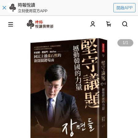
時報悅讀
開啟APP
立刻使用官方APP
0
1
/
1