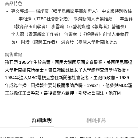
運送方式
商品特色
專文導讀── 楊虔豪（韓半島新聞平臺創辦人） 中文版特別收錄
付款後全家取貨
── 李相燁（JTBC社會部記者） 臺灣新聞人專業推薦── 李金銓
每筆NT$60，滿NT$499(含以上)免運費
（教育部玉山學者） 李雪莉（非營利媒體《報導者》營運長）
付款後7-11取貨
李志德（資深新聞工作者） 何榮幸（《報導者》創辦人兼執行
每筆NT$60，滿NT$499(含以上)免運費
長） 阿潑（媒體工作者） 洪貞玲（臺灣大學新聞所所長
宅配
銷售重點
每筆NT$100，滿NT$499(含以上)免運費
孫石熙 1956年生於首爾，國民大學國語國文系畢業，美國明尼蘇達
大學新聞研究所碩士。曾任韓國誠信女子大學媒體交流學科教授。
1984年進入MBC電視臺擔任新聞部社會記者，主跑市政廳。1989
年成為主播，因播報主要時段而家喻戶曉。1992年，他參與MBC罷
工並擔任工會幹部，最後遭警方羈押，引發社會關注。他在M
詳細說明
相關推薦