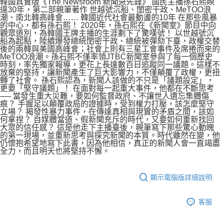
韓國真實版《The Newsroom 新聞急先鋒》 國民主播孫石熙睽
違30年，第二部親筆著作 世越號沉船、閨密干政、MeTOO浪
潮、南北韓高峰會…… 韓國近代社會最動盪的10年 在那些風暴
的中心，都有孫石熙！ 2020年，孫石熙在《新聞室》節目中向
觀眾道別，為韓國王牌主播的生涯劃下了驚嘆號！ 以世越號沉
船為起點，陸續爆發總統閨密干政、總統被彈劾下臺，政權交替
後的兩韓與美國高峰會；社會上則有三星工會事件及席捲而來的
MeTOO浪潮。孫石熙不僅率領JTBC新聞室參與了每一個歷史
時刻，率先獨家報導，更花上長達數百日追蹤同一議題。這樣不
放棄的堅持，讓新聞產生了巨大影響力，不僅顛覆了政權，更扭
轉了社會。 孫石熙認為，新聞人該做的不只是「議題設定」，
更要「堅守議題」！ 在面對每一起重大事件，他都在不斷思考
── 當發生重大災難，要如何監督政府、不讓世人遺忘集體傷
痕？ 手握足以顛覆政局的證據時，受到權力打壓，該怎麼堅守
立場？ 揭發性暴力事件，在傳達真相與現實的矛盾之間，該如
何拿捏？ 自媒體當道、假新聞充斥的時代，又要如何重新找回
大眾的信任感？ 這是他走下主播臺後，親筆寫下那些驚心動魄
的第一現場，並重新思考與探究新聞的本質。時代雖然在變，他
仍懷抱希望地寫下此書，因為他相信，真正的新聞人會一直竭盡
全力，而且明天也將堅持不懈。
顯示電腦版詳細說明
客服