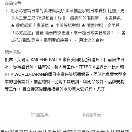
運送方式
商品特色
用水彩書寫日本的美味與美好 美國插畫家的日本食旅 比照片更
付款後全家取貨
令人垂涎三尺 78道和食＋洋食，療癒你的眼與胃！ 本書特色：
每筆NT$60，滿NT$499(含以上)免運費
★ 收錄詳細店家清單 ★ 中英雙語對照 ★ 隨書附贈：金平糖
付款後7-11取貨
「彩虹星星」書籤 隨著四季更迭，來一趟日本美食散步！ ‧ 各
每筆NT$60，滿NT$499(含以上)免運費
式花卉甜點登場，揭開春的序幕。 ‧ 用冰涼的食物
宅配
銷售重點
每筆NT$100，滿NT$499(含以上)免運費
凱琳‧芙爾斯 KAILENE FALLS 來自美國明尼蘇達州，目前居住日
本，從事設計師、插畫家、藝人等工作。在TBS《世界比一比》和
NHK WORLD-JAPAN的節目中擔任雙語播報員，同時也負責大型企
業的包裝設計、插畫繪製、促銷工具規劃、印刷品設計、品牌規劃
等工作。 獨立接案後開始描繪的水彩畫大受好評，尤其
詳細說明
相關推薦