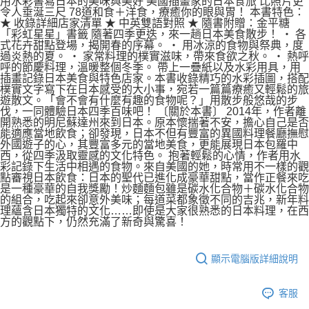
用水彩書寫日本的美味與美好 美國插畫家的日本食旅 比照片更
令人垂涎三尺 78道和食＋洋食，療癒你的眼與胃！ 本書特色：
★ 收錄詳細店家清單 ★ 中英雙語對照 ★ 隨書附贈：金平糖
「彩虹星星」書籤 隨著四季更迭，來一趟日本美食散步！ ‧ 各
式花卉甜點登場，揭開春的序幕。 ‧ 用冰涼的食物與祭典，度
過炎熱的夏。 ‧ 家常料理的樸實滋味，帶來食欲之秋。 ‧ 熱呼
呼的節慶料理，溫暖整個冬季。 帶上一疊紙以及水彩用具，用
插畫記錄日本美食與特色店家。本書收錄精巧的水彩插圖，搭配
樸實文字寫下在日本感受的大小事，宛若一篇篇療癒又輕鬆的旅
遊散文。「會不會有什麼有趣的食物呢？」用散步般悠哉的步
伐，一同體驗日本四季百味吧！ 〔關於本書〕 2014年，作者離
開熟悉的明尼蘇達州來到日本。原本懷揣著不安，擔心自己是否
能適應當地飲食；卻發現，日本不但有豐富的異國料理餐廳撫慰
外國遊子的心，其豐富多元的當地美食，更能展現日本包羅中
西，從四季汲取靈感的文化特色。 抱著輕鬆的心情，作者用水
彩記錄下生活中相遇的食物。來自美國的她，時常用不一樣的觀
點審視日本飲食：日本的聖代已進化成豪華甜點，當作正餐來吃
是一種豪華的自我獎勵！炒麵麵包雖是碳水化合物＋碳水化合物
的組合，吃起來卻意外美味；每道菜都象徵不同的吉兆，新年料
理蘊含日本獨特的文化……即使是大家很熟悉的日本料理，在西
方的觀點下，仍然充滿了新奇與驚喜！
顯示電腦版詳細說明
客服