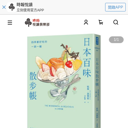
時報悅讀
開啟APP
立刻使用官方APP
0
1
/
1