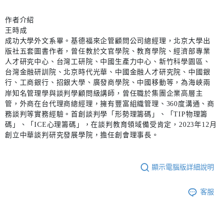
作者介紹
王時成
成功大學外文系畢。基德福來企管顧問公司總經理，北京大學出
版社五套圖書作者，曾任教於文官學院、教育學院、經濟部專業
人才研究中心、台灣工研院、中國生產力中心、新竹科學園區、
台灣金融研訓院、北京時代光華、中國金融人才研究院、中國銀
行、工商銀行、招銀大學、廣發商學院、中國移動等，為海峽兩
岸知名管理學與談判學顧問級講師，曾任職於集團企業高層主
管，外商在台代理商總經理，擁有豐富組織管理、360度溝通、商
務談判等實務經驗。首創談判學「形勢理籌碼」、「TIP物理籌
碼」、「ICE心理籌碼」，在談判教育領域備受肯定，2023年12月
創立中華談判研究發展學院，擔任創會理事長。
顯示電腦版詳細說明
客服