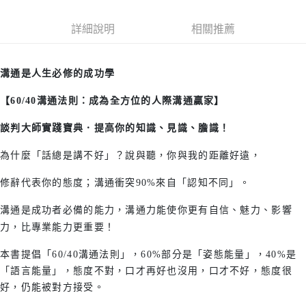
詳細說明
相關推薦
溝通是人生必修的成功學
【
60/40
溝通法則：成為全方位的人際溝通贏家
】
談判大師實踐寶典
．
提高你的知識、見識、膽識！
為什麼「話總是講不好」？說與聽，你與我的距離好遠，
修辭代表你的態度；溝通衝突90%來自「認知不同」。
溝通是成功者必備的能力，溝通力能使你更有自信、魅力、影響
力，比專業能力更重要！
本書提倡「60/40溝通法則」，60%部分是「姿態能量」，40%是
「語言能量」，態度不對，口才再好也沒用，口才不好，態度很
好，仍能被對方接受。