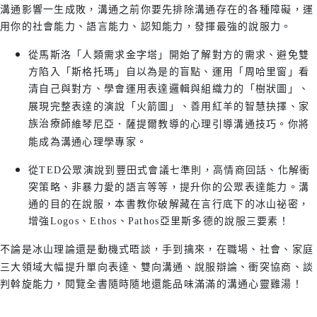
溝通影響一生成敗，溝通之前你要先排除溝通存在的各種障礙，運
用你的社會能力、語言能力、認知能力，發揮最強的說服力。
從馬斯洛「人類需求金字塔」開始了解對方的需求、避免雙
方陷入「斯格托瑪」自以為是的盲點、運用「周哈里窗」看
清自己與對方、學會運用表達邏輯與組織力的「樹狀圖」、
展現完整表達的演說「火箭圖」、善用紅羊的智慧抉擇、家
族治療
師維琴尼亞．薩提爾教導的心理引導溝通技巧。你將
能成為溝通心理學專家。
從TED公眾演說到豐田式會議七準則，高情商回話、化解衝
突策略、非暴力愛的語言等等，提升你的公眾表達能力。溝
通的目的在說服，本書教你破解藏在言行底下的冰山祕密，
增強Logos、Ethos、Pathos亞里斯多德的說服三要素！
不論是冰山理論還是動機式晤談，手到擒來，在職場、社會、家庭
三大領域大幅提升單向表達、雙向溝通、說服辯論、衝突協商、談
判斡旋能力，閱覽全書隨時隨地還能品味滿滿的溝通心靈雞湯！