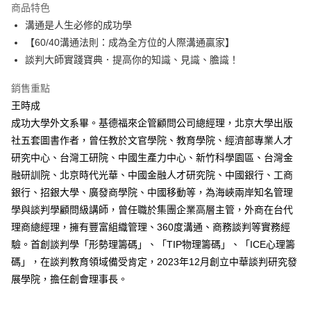
運送方式
商品特色
溝通是人生必修的成功學
付款後全家取貨
【60/40溝通法則：成為全方位的人際溝通贏家】
每筆NT$60，滿NT$499(含以上)免運費
談判大師實踐寶典．提高你的知識、見識、膽識！
付款後7-11取貨
銷售重點
每筆NT$60，滿NT$499(含以上)免運費
王時成
宅配
成功大學外文系畢。基德福來企管顧問公司總經理，北京大學出版
每筆NT$100，滿NT$499(含以上)免運費
社五套圖書作者，曾任教於文官學院、教育學院、經濟部專業人才
研究中心、台灣工研院、中國生產力中心、新竹科學園區、台灣金
融研訓院、北京時代光華、中國金融人才研究院、中國銀行、工商
銀行、招銀大學、廣發商學院、中國移動等，為海峽兩岸知名管理
學與談判學顧問級講師，曾任職於集團企業高層主管，外商在台代
理商總經理，擁有豐富組織管理、360度溝通、商務談判等實務經
驗。首創談判學「形勢理籌碼」、「TIP物理籌碼」、「ICE心理籌
碼」，在談判教育領域備受肯定，2023年12月創立中華談判研究發
展學院，擔任創會理事長。