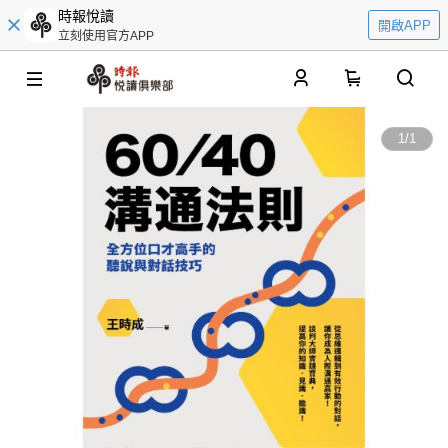
時報悅讀
開啟APP
立刻使用官方APP
0
1
/
1