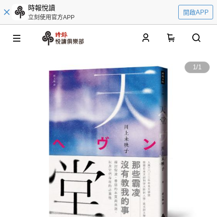
時報悅讀
開啟APP
立刻使用官方APP
0
1
/
1