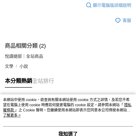
顯示電腦版詳細說明
客服
商品相關分類 (2)
悅讀總部｜全站商品
文學
小說
本分類熱銷
全站排行
本網站中使用 cookie，欲查詢有關本網站使用 cookie 方式之詳情，及若您不希
熱門標籤
望在電腦上使用 cookie 時應如何變更電腦的 cookie 設定，請參閱本網站「
隱私
權條款
」之 Cookie 聲明。您繼續使用本網站即表示您同意本公司得按本網站使
用條款之 Cookie 聲明使用 cookie。
了解更多 >
我知道了