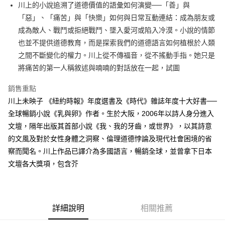
川上的小說追溯了道德價值的語彙如何演變──「善」與
付款後全家取貨
「惡」、「痛苦」與「快樂」如何與日常互動連結：成為朋友或
每筆NT$60，滿NT$499(含以上)免運費
成為敵人、戰鬥或拒絕戰鬥、墜入愛河或陷入冷漠。小說的情節
付款後7-11取貨
也並不提供道德教育，而是探索我們的道德語言如何植根於人類
每筆NT$60，滿NT$499(含以上)免運費
之間不斷變化的權力。川上從不傳福音，從不搖動手指。她只是
將痛苦的第一人稱敘述與喃喃的對話放在一起，試圖
宅配
每筆NT$100，滿NT$499(含以上)免運費
銷售重點
川上未映子 《紐約時報》年度選書及《時代》雜誌年度十大好書──
全球暢銷小說《乳與卵》作者。生於大阪，2006年以詩人身分進入
文壇，隔年出版其首部小說《我、我的牙齒，或世界》，以其詩意
的文風及對於女性身體之洞察、倫理道德悖論及現代社會困境的省
察而聞名。川上作品已譯介為多國語言，暢銷全球，並曾拿下日本
文壇各大獎項，包含芥
詳細說明
相關推薦