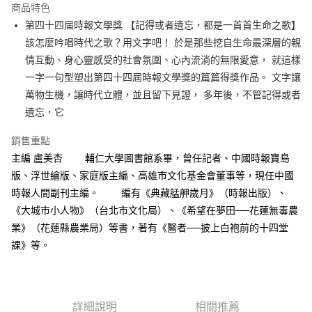
運送方式
商品特色
第四十四屆時報文學獎 【記得或者遺忘，都是一首首生命之歌】
付款後全家取貨
該怎麼吟唱時代之歌？用文字吧！ 於是那些挖自生命最深層的親
每筆NT$60，滿NT$499(含以上)免運費
情互動、身心靈感受的社會氛圍、心內流淌的無限愛意， 就這樣
付款後7-11取貨
一字一句型塑出第四十四屆時報文學獎的篇篇得獎作品。 文字讓
每筆NT$60，滿NT$499(含以上)免運費
萬物生機，讓時代立體，並且留下見證， 多年後，不管記得或者
遺忘，它
宅配
每筆NT$100，滿NT$499(含以上)免運費
銷售重點
主編 盧美杏 輔仁大學圖書館系畢，曾任記者、中國時報寶島
版、浮世繪版、家庭版主編、高雄市文化基金會董事等，現任中國
時報人間副刊主編。 編有《典藏艋舺歲月》（時報出版）、
《大城市小人物》（台北市文化局）、《希望在夢田──花蓮無毒農
業》（花蓮縣農業局）等書，著有《醫者──披上白袍前的十四堂
課》等。
詳細說明
相關推薦