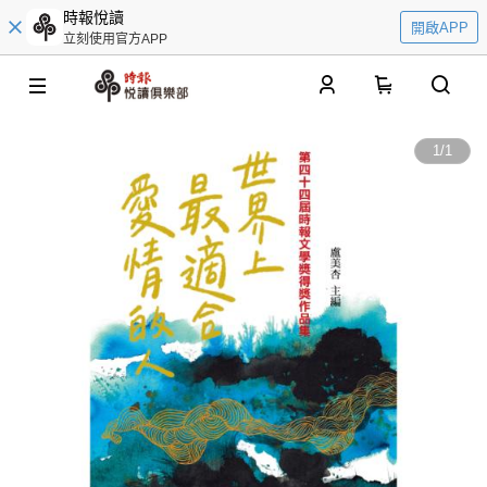
時報悅讀
開啟APP
立刻使用官方APP
0
1
/
1