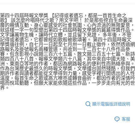
第四十四屆時報文學獎 【記得或者遺忘，都是一首首生命之
歌】 該怎麼吟唱時代之歌？用文字吧！ 於是那些挖自生命最深
層的親情互動、身心靈感受的社會氛圍、心內流淌的無限愛意，
就這樣一字一句型塑出第四十四屆時報文學獎的篇篇得獎作品。
文字讓萬物生機，讓時代立體，並且留下見證， 多年後，不管
記得或者遺忘，它都曾經如歌般被歌頌著。 第四十四屆時報文
學獎循往例，自七月一日起至七月卅一日截止徵件，依然透過網
路報名及掛號報名兩種管道，共收到一千二百七十八件作品參
賽，包含影視小說類三百六十五篇、散文類三百五十七篇、新詩
類四百八十八首、報導文學類六十八篇，其中來自中國大陸、美
洲、東南亞等地的作者，都因為網路報名的便利性而熱絡參與。
作為台灣歷史最悠久的時報文學獎，文學擂台固然殘酷，但我們
期許作者與讀者都能從文學得到力量，感受字裡行間透出的人性
溫度，每首生命之歌或高亢嘹亮或轉音曲折，都因作者的深情吟
唱而悅耳動聽，但願大家能依隨這些作品，一步步走向有光的世
界。
顯示電腦版詳細說明
客服