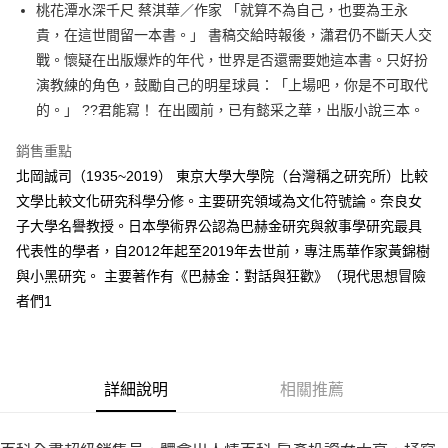
桃花潭水深千尺 蔡淇華／作家 「就算不為自己，也要為王永
付款後全家取貨
貴，在這世間留一本書。」 書稿交給時報後，瀟君仍不斷天人交
每筆NT$60，滿NT$499(含以上)免運費
戰。懷疑在出版爆炸的年代，世界是否還需要她這本書。只好扮
付款後7-11取貨
演教練的角色，鼓勵自己的明星球員：「上場吧，你是不可取代
每筆NT$60，滿NT$499(含以上)免運費
的。」 ??君能寫！ 在出國前，已有懿采之華，出版小說三本。
宅配
銷售重點
每筆NT$100，滿NT$499(含以上)免運費
北岡誠司（1935~2019） 東京大學大學院（台灣稱之研究所）比較
文學比較文化研究科學分修。主要研究領域為文化符號論。奈良女
子大學名譽教授。日本學術界公認為巴赫金研究與敘事學研究最具
代表性的學者，自2012年起至2019年去世前，專注馬華作家黃錦樹
與小黑研究。 主要著作有《巴赫金：對話與狂歡》（現代思想冒險
者們1
詳細說明
相關推薦