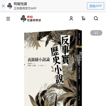
時報悅讀
開啟APP
立刻使用官方APP
0
1
/
1