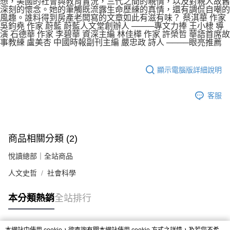
想，美國的社會與教育實況，三代之間的親情，以及對親人故舊
深刻的懷念。她的筆觸既流露生命歷練的真情，還有調侃自嘲的
風趣。誰料得到房產老闆寫的文章如此有滋有味？ 蔡淇華 作家
吳鈞堯 作家 蔚藍 蔚藍人文堂創辦人 ────專文力捧 王小棣 導
演 石德華 作家 李碧華 資深主編 林佳樺 作家 許榮哲 華語首席故
事教練 盧美杏 中國時報副刊主編 嚴忠政 詩人 ────眼亮推薦
顯示電腦版詳細說明
客服
商品相關分類 (2)
悅讀總部｜全站商品
人文史哲
社會科學
本分類熱銷
全站排行