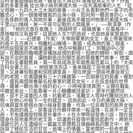
百科全書超級銷售員，體會出人情百科 房產投資女大亨，抒寫
家的多重意義 從台灣小妹到美國大姊 一段充滿故事的人生 「從
父母親一九四九大江大海的故事，小兵王永貴對他們一家子的赤
膽忠心，到一個傻裡傻氣的台灣小妹，如何用一顆良善的心，吸
引各族群的貴人與她共事，最後成為手擁加州物業的美國大姊。
千里山川煥綺，無一不是可記取的人間風景。」 ──蔡淇華（作
家） 「她的文章在氣魄上，跨越時空，縱橫情事，在風格中，
厚道暢快又有器宇，這是她人生??的造就，也是她身家質氣的
天成。」 ──石德華（作家） 大學剛畢業的女生，身上帶著借來
的兩千五百美元，飛離松山機場。 美國，成為她的第二個家，
然而這個家並不總是溫暖。 她在中餐廳打工，到職訓中心受
訓，在艱困的職場遭受種族歧視的對待。但她的精明、幹勁，還
有說不出的直覺，讓她創造出別開生面的華裔奮鬥故事。 她當
了百科全書銷售員，第一年就成為全年銷售兩百套以上的「大英
百科全書之后」。 她經營洗衣店，後來做起了房地產放貸的生
意，又身兼包租婆和保險調查員。 現在她是一間房地產投資公
司的老闆，在美國擁有三十六棟建築，一百個單位的房產。喔對
了，還有兩個常春藤名校畢業的寶貝女兒。 // 在這金錢的世界
裡，藏著一顆台灣小妹的初心。 小時候家境貧困。父親在戰亂
中撤退來台，只能靠著一爿小麵攤維持家計。 那年代雖然拮
据，卻不乏深重的人情。抗戰老兵、落難文人等時代雕刻出的人
物，在她心中植下一生的感念。 因為如此，今日的美國大姊，
彷彿與當年那個台灣小妹身影重疊，作為一位非典型的商界女強
人，為她的員工、房客或合作夥伴帶來一股溫情，在商不一定言
商，不免還偶發特殊意外事件。 // 在大學時就發表小說，現在是
隱身在房地產界的老文青，邱瀟君在疫情中重拾起創作，將她充
滿變化的人生濃縮在一篇篇文思慧黠且情韻綿長的散文中。 她
訴說了移民生活的甘苦，商場上的情義，當老闆的一些奇思異