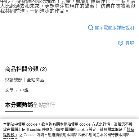
中心。 從身體內部湧現出了力量，感覺好像被淨化了一般。讓
人比起過去和未來，更想專注於現在的故事！ 彷彿在閱讀著與
我共同前進、一同進步的作品。
顯示電腦版詳細說明
客服
商品相關分類 (2)
悅讀總部｜全站商品
文學
小說
本分類熱銷
全站排行
本網站中使用 cookie，欲查詢有關本網站使用 cookie 方式之詳情，及若您不希
熱門標籤
望在電腦上使用 cookie 時應如何變更電腦的 cookie 設定，請參閱本網站「
隱私
權條款
」之 Cookie 聲明。您繼續使用本網站即表示您同意本公司得按本網站使