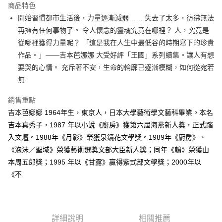
運送方式
商品特色
開始習慣都市生活後，力量逐漸減弱…… 失去了太多，彷彿無法
付款後全家取貨
再擁有任何事物了。 令人懷念的靈魂究竟在哪裡？ 人，究竟是
每筆NT$60，滿NT$499(含以上)免運費
從哪裡獲得力量呢？ 「這是我在人生中最低谷的時期寫下的珍貴
付款後7-11取貨
作品。」——吉本芭娜娜 大受好評「王國」系列續集。讓人有想
每筆NT$60，滿NT$499(含以上)免運費
要哭的心情。 充斥著不安，生命的輪廓已逐漸模糊，如何從宛若
無
宅配
每筆NT$100，滿NT$499(含以上)免運費
銷售重點
吉本芭娜娜 1964年生，東京人，日本大學藝術學文藝科畢業。本名
吉本真秀子，1987 年以小說《廚房》獲第六屆海燕新人獎，正式踏
入文壇。1988年《月影》榮獲泉鏡花文學獎。1989年《廚房》、
《泡沬／聖域》榮獲藝術選獎文部大臣新人獎；同年《鶇》榮獲山
本周五郎獎；1995 年以《甘露》贏得紫式部文學獎；2000年以
《不
詳細說明
相關推薦