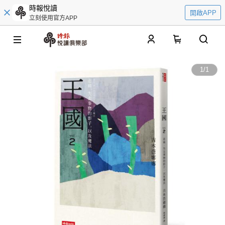
時報悅讀
開啟APP
立刻使用官方APP
0
1
/
1