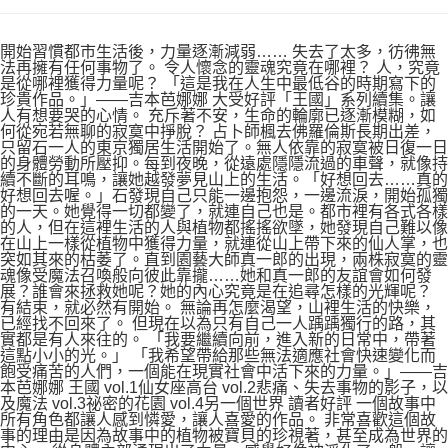
開始習慣都市生活後，力量逐漸減弱…… 失去了太多，彷彿無
法再擁有任何事物了。 令人懷念的靈魂究竟在哪裡？ 人，究竟
是從哪裡獲得力量呢？ 「這是我在人生中最低谷的時期寫下的
珍貴作品。」——吉本芭娜娜 大受好評「王國」系列續集。讓
人有想要哭的心情。 充斥著不安，生命的輪廓已逐漸模糊，如
何從宛若無聊的寂寞中掙脫？ 占卜師楓去佛羅倫斯長期出差，
只留石一人的東京獨居生活開始了。無人依靠的寂寞被日復一日
的身體勞動所壓抑。每到夜晚，從遠處隱隱流過的車聲，就像持
續不斷的耳鳴，讓她越發夢見山上的生活。「好想回去……真的
好想回去喔。」石發現自己只能一邊抱怨，一邊流淚，開始孤獨
的一天。她覺得一切都變了，就連自己也是。都市裡有各式各樣
的人，但在這裡生活的人與植物都搖搖欲墜，她發現自己難以像
在山上一樣從植物中獲得力量，就連從山上帶下來的仙人掌，也
突如其來的枯萎了。直到園藝大師真一郎的出現，兩株寂寞的靈
魂像受魔法召喚般向彼此靠攏……她和真一郎的友誼會如何發
展？誰會來拯救她呢？她的內心究竟是在追尋怎樣的光輝呢？
有結束，就必然有開始。 無論再怎麼渴望，山裡生活的快樂，
已經找不回來了。 但現在以為只有自己一人踽踽獨行的路，其
實都是有人來往的。 「我要繼續向前，進入新的日常中，帶著
這點小小的光。」 「我希望帶給那些無法適應社會快速變化而
飽受痛苦的人們，一個能在現實社會中活下來的力量。」——吉
本芭娜娜 王國 vol.1仙女座高台 vol.2悲痛、失去事物的影子，以
及魔法 vol.3祕密的花園 vol.4另一個世界 讀者好評 一個故事中
所有角色都讓人感到憐愛，讓人喜愛的作品。 非常喜歡這個故
事的理由是因為故事中的植物被寶貝的珍視著，甚至成為世界的