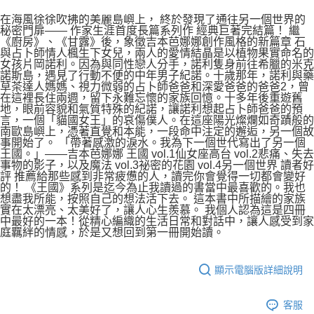
在海風徐徐吹拂的美麗島嶼上， 終於發現了通往另一個世界的
秘密門扉—— 作家生涯首度長篇系列作 經典巨著完結篇！ 繼
《廚房》、《甘露》後，象徵吉本芭娜娜創作風格的新篇章 石
與占卜師情人楓生下女兒，兩人的愛情結晶是以植物果實命名的
女孩片岡諾利。因為與同性戀人分手，諾利隻身前往希臘的米克
諾斯島，遇見了行動不便的中年男子紀諾。十歲那年，諾利與藥
草茶達人媽媽、視力微弱的占卜師爸爸和深愛爸爸的爸爸2，曾
在這裡長住兩週，留下永難忘懷的家族回憶。十多年後重遊舊
地，眼前容貌和氣質特殊的紀諾，讓諾利想起占卜師爸爸的預
言，一個「貓國女王」的哀傷僕人。在這座陽光燦爛如奇蹟般的
南歐島嶼上，憑著直覺和本能，一段命中注定的邂逅，另一個故
事開始了。 「帶著感激的淚水。我為下一個世代寫出了另一個
王國。」——吉本芭娜娜 王國 vol.1仙女座高台 vol.2悲痛、失去
事物的影子，以及魔法 vol.3祕密的花園 vol.4另一個世界 讀者好
評 推薦給那些感到非常疲憊的人，讀完你會覺得一切都會變好
的！ 《王國》系列是迄今為止我讀過的書當中最喜歡的。我也
想盡我所能，按照自己的想法活下去。 這本書中所描繪的家族
實在太漂亮、太美好了，讓人心生羨慕。 我個人認為這是四冊
中最好的一本！從精心編織的生活日常和對話中，讓人感受到家
庭羈絆的情感，於是又想回到第一冊開始讀。
顯示電腦版詳細說明
客服