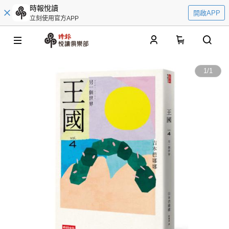
時報悅讀
開啟APP
立刻使用官方APP
0
1
/
1