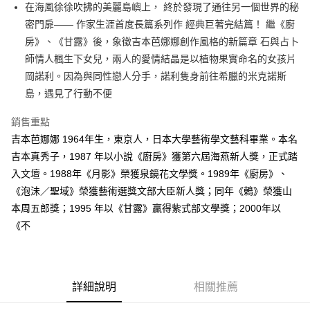
在海風徐徐吹拂的美麗島嶼上， 終於發現了通往另一個世界的秘
付款後全家取貨
密門扉—— 作家生涯首度長篇系列作 經典巨著完結篇！ 繼《廚
每筆NT$60，滿NT$499(含以上)免運費
房》、《甘露》後，象徵吉本芭娜娜創作風格的新篇章 石與占卜
付款後7-11取貨
師情人楓生下女兒，兩人的愛情結晶是以植物果實命名的女孩片
每筆NT$60，滿NT$499(含以上)免運費
岡諾利。因為與同性戀人分手，諾利隻身前往希臘的米克諾斯
島，遇見了行動不便
宅配
每筆NT$100，滿NT$499(含以上)免運費
銷售重點
吉本芭娜娜 1964年生，東京人，日本大學藝術學文藝科畢業。本名
吉本真秀子，1987 年以小說《廚房》獲第六屆海燕新人獎，正式踏
入文壇。1988年《月影》榮獲泉鏡花文學獎。1989年《廚房》、
《泡沬／聖域》榮獲藝術選獎文部大臣新人獎；同年《鶇》榮獲山
本周五郎獎；1995 年以《甘露》贏得紫式部文學獎；2000年以
《不
詳細說明
相關推薦