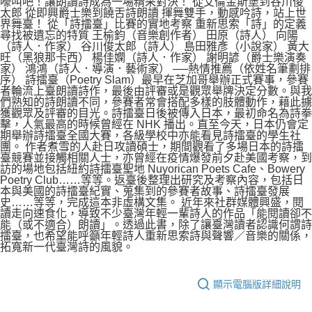
嚎叫吧！讓朗讀詩成為一場精采對決！ 從艾倫金斯堡到谷川俊
太郎 從即興爵士樂到饒舌詩朗讀 揮舞雙手，動感吟詩，站上世
界舞臺！ 從「詩擂臺」比賽的實地考察 重新思索「詩」的定義
尋找被遺忘的特質 王榆鈞（音樂創作者） 田原（詩人） 向陽
（詩人．作家） 谷川俊太郎（詩人） 島田雅彥（小說家） 黃大
旺（黑狼那卡西） 楊佳嫻（詩人．作家） 謝明諺（爵士樂演奏
家） 鴻鴻（詩人．導演．藝術家） ──熱情推薦（依姓名筆劃排
序） 詩擂臺（Poetry Slam）最早在芝加哥舉辦正式賽事，參賽
者輪流上臺朗讀詩作，最後由評審或是觀眾舉牌決定分數。與我
們熟知的詩朗讀不同，參賽者常會搭配多樣的肢體動作，藉此擄
獲觀眾及評審的目光。詩擂臺日後被傳入日本，最初命名為詩拳
擊，人氣最高的時候曾經在 NHK 播出。直至今天，日本仍會定
期舉辦詩擂臺全國大賽，各級學校中亦能看見詩擂臺的學生社
團。 作者煮雪的人赴日攻讀碩士，期間觀看了多場日本的詩擂
臺競賽並接觸相關人士，亦曾經在疫情爆發前夕赴美國考察，到
訪的場地包括紐約詩擂臺聖地 Nuyorican Poets Cafe、Bowery
Poetry Club……等等。返臺後整理出研究及考察內容，包括日
本與美國的詩擂臺紀實、蒐集到的參賽者故事、詩擂臺發展
史……等等，完成這本非虛構文集。 近年來社群媒體興盛，閱
讀走向速食化，導致不少臺灣年輕一輩詩人的作品「能閱讀卻不
能（或不適合）朗讀」。透過此書，除了讓臺灣讀者認識何謂詩
擂臺，也希望能呼籲年輕詩人重新思索詩與聲響／音樂的關係，
拓寬新一代臺灣詩的風貌。
顯示電腦版詳細說明