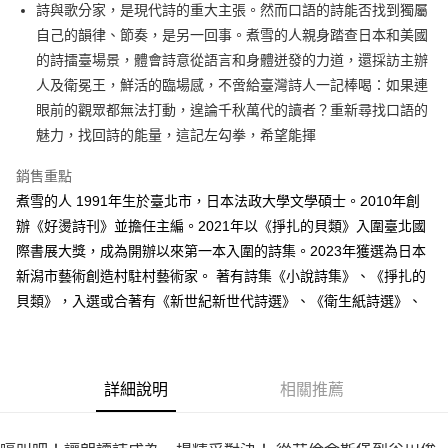
詩與歌分家，是現代詩的重大主張。然而口語的詩能否找到獨屬
付款後全家取貨
自己的韻律、節奏，是另一回事。煮雪的人親身踏查日本和美國
每筆NT$60，滿NT$499(含以上)免運費
的詩擂臺場景，體會詩意從語言和身體迸發的力道，還採訪主辦
付款後7-11取貨
人及衛冕王，鮮活的臨場感，不啻給臺灣詩人一記棒喝：如果連
每筆NT$60，滿NT$499(含以上)免運費
眼前的觀眾都無法打動，遑論千秋萬代的讀者？重新尋找口語的
魅力，找回詩的能量，這記左勾拳，希望能揮
宅配
每筆NT$100，滿NT$499(含以上)免運費
銷售重點
煮雪的人 1991年生於臺北市，日本法政大學文學碩士。2010年創
辦《好燙詩刊》並擔任主編。2021年以《掙扎的貝類》入圍臺北國
際書展大獎，成為開辦以來第一本入圍的詩集。2023年獲選為日本
新潟市藝術創造村駐村藝術家。 著有詩集《小說詩集》、《掙扎的
貝類》，入選或合著有《新世紀新世代詩選》、《衛生紙詩選》、
詳細說明
相關推薦