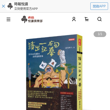
時報悅讀
開啟APP
立刻使用官方APP
0
1
/
1