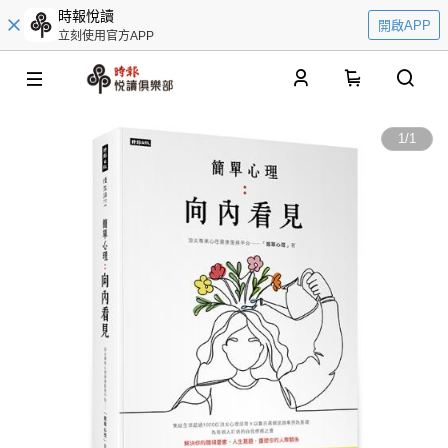
時報悅讀
開啟APP
立刻使用官方APP
0
1
/
1