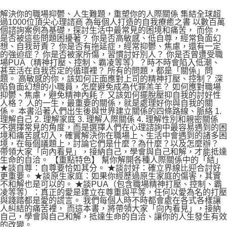
解決你的職場抑鬱、人生難題，重塑你的人際關係 集結全球超
過1000位頂尖心理諮商 為每個人打造的自我療癒之書 以數百萬
個諮詢案例為基礎，探討生活中最常見的困境和痛苦， 而你，
是否被這些問題困擾著？ 你是否高敏感、低自尊，經常負面幻
想、自我苛責？ 你是否有拖延症，經常抑鬱、焦慮，還有一定
的強迫症？ 你是否被家所傷，習慣討好別人？ 你是否曾遭受職
場PUA（精神打壓、控制、霸凌等等）？時不時會陷入低潮、
甚至活在自我否定的循環裡？ 所有的問題，都是「關係」問
題。 高敏感的你，該如何正面應對上司的精神打壓、控制？ 深
陷負面幻想的小職員，怎麼避免成為代罪羔羊？ 如何應對職場
抑鬱、焦慮，避免精神內耗？ 又該如何擺脫壓抑自我的討好性
人格？ 人的一生，最重要的關係，就是處理好你與自我的關
係。 本書沿著人們出生後與世界建立關係的四條路線、脈絡 1.
理解自己 2. 理解家庭 3. 理解人際關係 4. 理解性別和親密關係
不選擇常見的角度，而是選擇人們在心理諮詢中最容易遇到的困
境和痛苦感切入，確實解決你在職場上、生活中會遇到的諸多困
境，在每個議題上，討論它們是什麼？為什麼？以及怎麼辦？
帶領大家「向內看見」，接納自己，學會與自己和解，才能抵達
生命的自洽。 【重點特色】 幫你解開各種人際關係中的「結」
★談自尊：自尊要恰如其分。 ★談討好：確立界線比迎合討好
更重要。 ★談原生家庭：如果你經歷過原生家庭的傷害，其實
不和解也是可以的。 ★談PUA（包含職場精神打壓、控制、霸
凌等等）：真正的愛是建立在尊重與平等，任何以愛為名的打壓
與踐踏都是愛的謊言。 我們每個人時不時都會處在各式各樣讓
人糾結的痛苦裡， 而這本書，將帶領大家「向內看見」，接納
自己，學會與自己和解，抵達生命的自洽、讓你的人生發生有效
的改變。