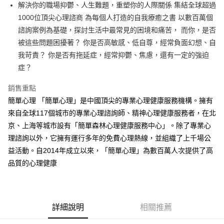
解決你的職場抑鬱、人生難題，重塑你的人際關係 集結全球超過
付款後全家取貨
1000位頂尖心理諮商 為每個人打造的自我療癒之書 以數百萬個
每筆NT$60，滿NT$499(含以上)免運費
諮詢案例為基礎，探討生活中最常見的困境和痛苦， 而你，是否
付款後7-11取貨
被這些問題困擾著？ 你是否高敏感、低自尊，經常負面幻想、自
每筆NT$60，滿NT$499(含以上)免運費
我苛責？ 你是否有拖延症，經常抑鬱、焦慮，還有一定的強迫
症？
宅配
每筆NT$100，滿NT$499(含以上)免運費
銷售重點
簡單心理 「簡單心理」是中國頂尖的專業心理健康服務機構。擁有
來自全球117個城市的專業心理諮詢師、精神心理健康服務者，在北
京、上海等城市設有「簡單森林心理健康服務中心」。除了專業心
理諮詢以外，它擁有運行多年的免費心理熱線，並組織了上千場公
益活動。自2014年成立以來，「簡單心理」為數百萬人次提供了高
品質的心理健康
詳細說明
相關推薦