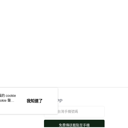
 cookie
kie 聲明
我知道了
官方APP
免費傳送載點至手機