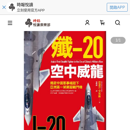
時報悅讀
開啟APP
立刻使用官方APP
0
1
/
1