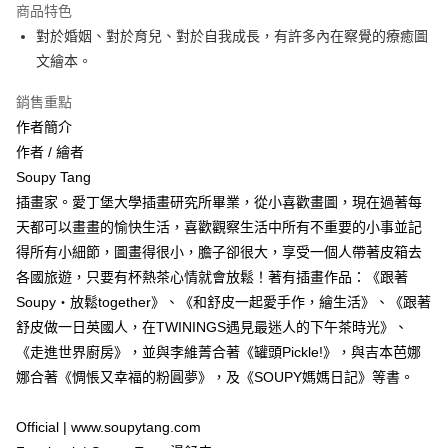
運送方式
商品特色
對於婚姻、對於育兒、對於自我成長，有許多內在察覺的療癒圖
付款後全家取貨
文繪本。
每筆NT$60，滿NT$499(含以上)免運費
銷售重點
付款後7-11取貨
作者簡介
每筆NT$60，滿NT$499(含以上)免運費
作者 / 繪者
宅配
Soupy Tang
每筆NT$100，滿NT$499(含以上)免運費
插畫家。愛丁堡大學插畫研究所畢業，從小喜歡畫圖，現在過著每
天都可以畫畫的愉快生活，喜歡觀察生活中所有不重要的小事並記
得所有小細節，圖畫得很小，膽子卻很大，享受一個人帶著皮箱去
各國旅遊，只要有杯熱茶心情就會放鬆！著有插畫作品：《跟著
Soupy‧放鬆together》、《和舒皮一起愛手作，繪生活》、《跟著
舒皮做一日英國人，在TWININGS遇見最迷人的下午茶時光》、
《走進世界廚房》，並與李維菁合著《罐頭Pickle!》，與吉本芭娜
娜合著《惆悵又幸福的粉圓夢》，及《SOUPY媽媽日記》等書。
Official | www.soupytang.com