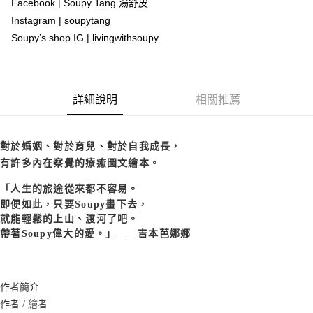
Facebook | Soupy Tang 湯舒皮
Instagram | soupytang
Soupy’s shop IG | livingwithsoupy
詳細說明
相關推薦
對於婚姻、
對於育兒、
對於自我成長，
有許多內在察覺的療癒圖文繪本。
「人生的旅途從來都不容易。
即便如此，只要
Soupy
畫下去，
就能輕鬆的上山、渡河了吧。
帶著
Soupy
偉大的愛。」
吉本芭娜娜
——
作者簡介
作者 / 繪者