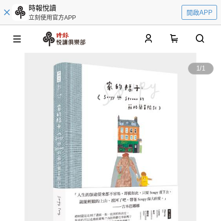
時報悅讀
開啟APP
立刻使用官方APP
0
1
/
1