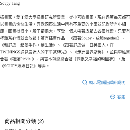
Soupy Tang
插畫家。愛丁堡大學插畫研究所畢業，從小喜歡畫圖，現在過著每天都可
以畫畫的愉快生活，喜歡觀察生活中所有不重要的小事並記得所有小細
節，圖畫得很小，膽子卻很大，享受一個人帶著皮箱去各國旅遊，只要有
杯熱茶心情就會放鬆！著有插畫作品：《跟著Soupy‧放鬆together》、
《和舒皮一起愛手作，繪生活》、《跟著舒皮做一日英國人，在
TWININGS遇見最迷人的下午茶時光》、《走進世界廚房》，並與李維菁
合著《罐頭Pickle!》，與吉本芭娜娜合著《惆悵又幸福的粉圓夢》，及
《SOUPY媽媽日記》等書。
顯示電腦版詳細說明
客服
商品相關分類 (2)