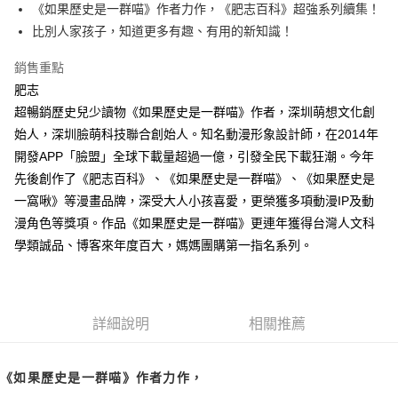
《如果歷史是一群喵》作者力作，《肥志百科》超強系列續集！
付款後全家取貨
比別人家孩子，知道更多有趣、有用的新知識！
每筆NT$60，滿NT$499(含以上)免運費
銷售重點
付款後7-11取貨
肥志
每筆NT$60，滿NT$499(含以上)免運費
超暢銷歷史兒少讀物《如果歷史是一群喵》作者，深圳萌想文化創
宅配
始人，深圳臉萌科技聯合創始人。知名動漫形象設計師，在2014年
每筆NT$100，滿NT$499(含以上)免運費
開發APP「臉盟」全球下載量超過一億，引發全民下載狂潮。今年
先後創作了《肥志百科》、《如果歷史是一群喵》、《如果歷史是
一窩啾》等漫畫品牌，深受大人小孩喜愛，更榮獲多項動漫IP及動
漫角色等獎項。作品《如果歷史是一群喵》更連年獲得台灣人文科
學類誠品、博客來年度百大，媽媽團購第一指名系列。
詳細說明
相關推薦
《如果歷史是一群喵》作者力作，