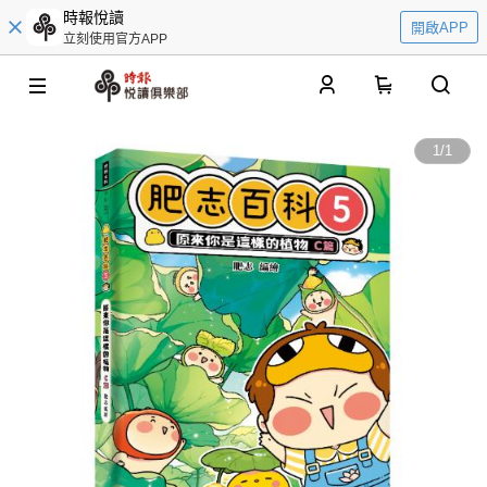
時報悅讀
開啟APP
立刻使用官方APP
0
1
/
1