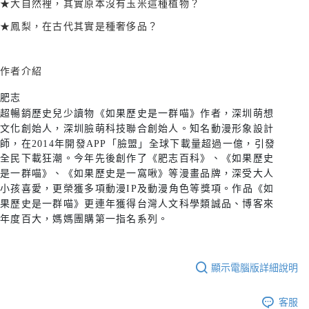
★大自然裡，其實原本沒有玉米這種植物？
★鳳梨，在古代其實是種奢侈品？
作者介紹
肥志
超暢銷歷史兒少讀物《如果歷史是一群喵》作者，深圳萌想
文化創始人，深圳臉萌科技聯合創始人。知名動漫形象設計
師，在2014年開發APP「臉盟」全球下載量超過一億，引發
全民下載狂潮。今年先後創作了《肥志百科》、《如果歷史
是一群喵》、《如果歷史是一窩啾》等漫畫品牌，深受大人
小孩喜愛，更榮獲多項動漫IP及動漫角色等獎項。作品《如
果歷史是一群喵》更連年獲得台灣人文科學類誠品、博客來
年度百大，媽媽團購第一指名系列。
顯示電腦版詳細說明
客服