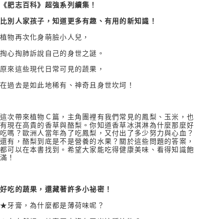
《肥志百科》超強系列續集！
比別人家孩子，知道更多有趣、有用的新知識！
植物再次化身萌臉小人兒，
掏心掏肺訴說自己的身世之謎。
原來這些現代日常可見的蔬果，
在過去是如此地稀有、神奇且身世坎坷！
這次帶來植物Ｃ篇，主角團裡有我們常見的鳳梨、玉米，也
有現在高貴的香草與酪梨。你知道香草冰淇淋為什麼那麼好
吃嗎？歐洲人當年為了吃鳳梨，又付出了多少努力與心血？
還有，酪梨到底是不是營養的水果？關於這些問題的答案，
都可以在本書找到。希望大家能吃得健康美味、看得知識飽
滿！
好吃的蔬果，還藏著許多小祕密！
★牙膏，為什麼都是薄荷味呢？