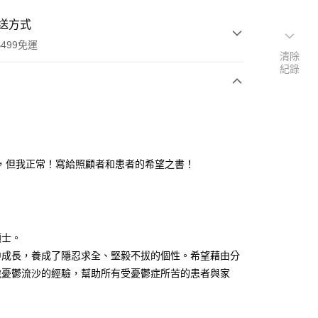
送方式
499免運
清除
紀錄
次付款
，但我正常！寫給照顧者和患者的希望之書！
家取貨
0，滿NT$499(含以上)免運費
碩士。
1取貨
中成長，養成了隱忍求全、堅毅不拔的個性。希望藉由分
0，滿NT$499(含以上)免運費
脫憂鬱流沙的經驗，幫助所有受憂鬱症所苦的患者與家
00，滿NT$499(含以上)免運費