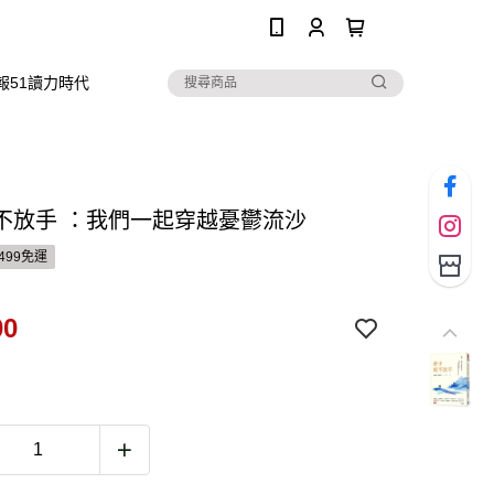
0
報51讀力時代
不放手 ：我們一起穿越憂鬱流沙
499免運
00