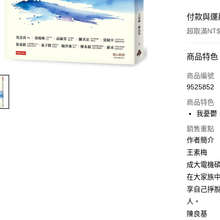
付款與運
超取滿NT$
付款方式
商品特色
信用卡一
商品編號
9525852
ATM付款
商品特色
我憂鬱
運送方式
銷售重點
作者簡介
付款後全
王素梅
每筆NT$6
成大電機
付款後7-1
在大家族
每筆NT$6
享自己掙
人。
宅配
陳良基
每筆NT$1