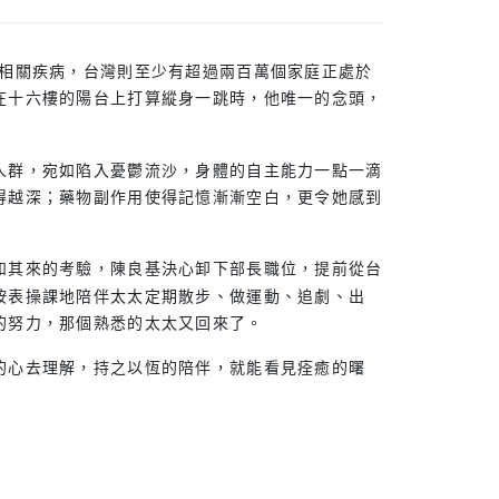
神相關疾病，台灣則至少有超過兩百萬個家庭正處於
在十六樓的陽台上打算縱身一跳時，他唯一的念頭，
人群，宛如陷入憂鬱流沙，身體的自主能力一點一滴
得越深；藥物副作用使得記憶漸漸空白，更令她感到
如其來的考驗，陳良基決心卸下部長職位，提前從台
按表操課地陪伴太太定期散步、做運動、追劇、出
的努力，那個熟悉的太太又回來了。
的心去理解，持之以恆的陪伴，就能看見痊癒的曙