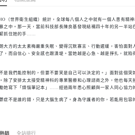
HO（世界衛生組織）統計，全球每八個人之中就有一個人患有精
暴之中。那一天，當前科技部長陳良基發現結褵四十年的另一半站
緊抓住她的手……
朗大方的太太素梅嚴重失眠、變得沉默寡言、行動遲緩，害怕面對
了，而自信心、安全感也跟潰堤。當她越是心急、越是掙扎，就陷
不是我們能控制的，但要不要笑是自己可以決定的。」面對這個突
。除了安排太太接受精神科的專業醫療和心理諮商之外，他也每天
勵她寫下「煩惱筆記本」……經過兩年悉心照顧與一家人同心協力
鬱症不是誰的錯，只是大腦生病了。身為守護者的你，若能用包容
熱銷
全站排行