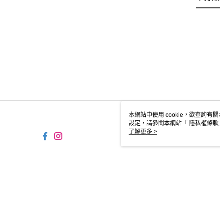
本網站中使用 cookie，欲查詢有關
設定，請參閱本網站「
隱私權條款
使用 cookie。
了解更多 >
TW-MWG1-66-127 Web
© 2026 by 時報文化出版企業股份有限公司