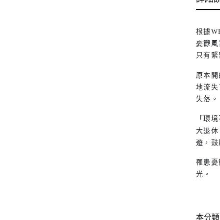
根據W
憂鬱風
只有緊
原本開
地流失
失落。
「環境
大退休
遊，鼓
罹患憂
光。
本分類