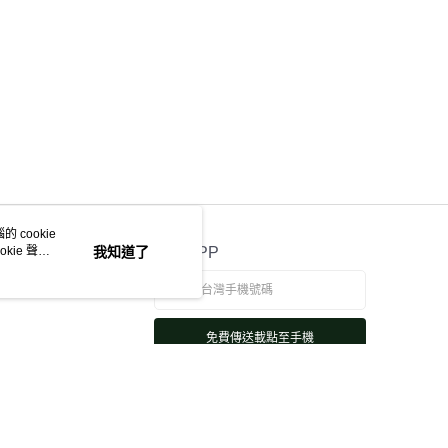
 cookie
kie 聲明
我知道了
官方APP
免費傳送載點至手機
若接到可疑電話，請洽詢165反詐騙專線
本站最佳瀏覽環境請使用 Google Chrome、Firefox 或 Edge 以上版本