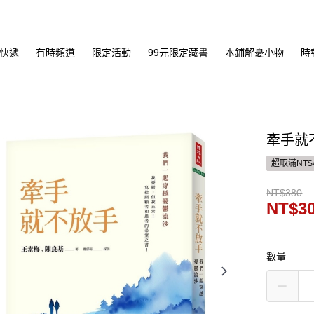
快遞
有時頻道
限定活動
99元限定藏書
本鋪解憂小物
時
牽手就
超取滿NT$
NT$380
NT$3
數量