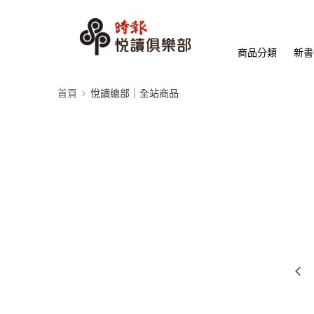
商品分類
新書
首頁
悅讀總部｜全站商品