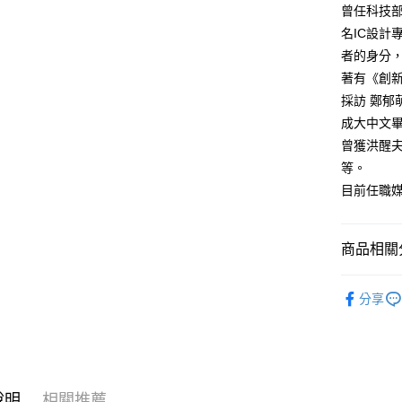
曾任科技
名IC設計
者的身分
著有《創
採訪 鄭郁
成大中文
曾獲洪醒
等。
目前任職
商品相關分
悅讀總部
分享
說明
相關推薦