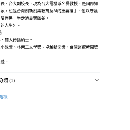
部長、台大副校長，現為台大電機系名譽教授，是國際知
專家，也是台灣創新創業教育及AI的重要推手。他以守護
，陪伴另一半走過憂鬱幽谷。
新的人生》。
萌
畢、輔大傳播碩士。
夫小說獎、林榮三文學獎、卓越新聞獎、台灣醫療新聞獎
媒體。
類 (1)
｜全站商品
客服