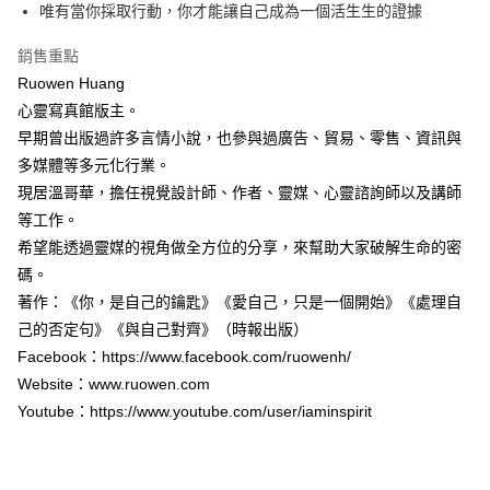
唯有當你採取行動，你才能讓自己成為一個活生生的證據
付款後全家取貨
每筆NT$60，滿NT$499(含以上)免運費
銷售重點
Ruowen Huang
付款後7-11取貨
心靈寫真館版主。
每筆NT$60，滿NT$499(含以上)免運費
早期曾出版過許多言情小說，也參與過廣告、貿易、零售、資訊與
宅配
多媒體等多元化行業。
每筆NT$100，滿NT$499(含以上)免運費
現居溫哥華，擔任視覺設計師、作者、靈媒、心靈諮詢師以及講師
等工作。
希望能透過靈媒的視角做全方位的分享，來幫助大家破解生命的密
碼。
著作：《你，是自己的鑰匙》《愛自己，只是一個開始》《處理自
己的否定句》《與自己對齊》（時報出版）
Facebook：https://www.facebook.com/ruowenh/
Website：www.ruowen.com
Youtube：https://www.youtube.com/user/iaminspirit