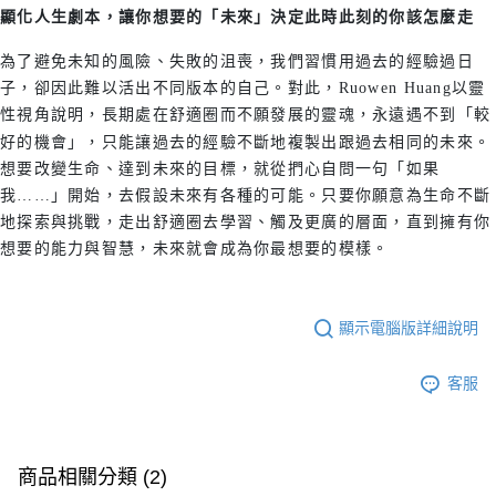
顯化人生劇本，
讓你想要的「未來」決定此時此刻的你該怎麼走
為了避免未知的風險、失敗的沮喪，我們習慣用過去的經驗過日
子，卻因此難以活出不同版本的自己。對此，Ruowen Huang以靈
性視角說明，長期處在舒適圈而不願發展的靈魂，永遠遇不到「較
好的機會」，只能讓過去的經驗不斷地複製出跟過去相同的未來。
想要改變生命、達到未來的目標，就從捫心自問一句「如果
我……」開始，去假設未來有各種的可能。只要你願意為生命不斷
地探索與挑戰，走出舒適圈去學習、觸及更廣的層面，直到擁有你
想要的能力與智慧，未來就會成為你最想要的模樣。
顯示電腦版詳細說明
客服
商品相關分類 (2)