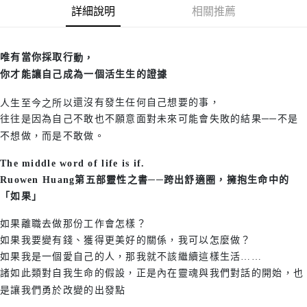
詳細說明
相關推薦
唯有當你採取行
動，
你才能讓自己成為一個活生生的證據
還沒有發生任何自己想要的事，
人生至今之所以
往往是因為自己不敢也不願意面對未來可能會失敗的結果──不是
不想做，而是不敢做。
The middle word of life is if.
Ruowen Huang
第五部靈性之書──跨出舒適圈，擁抱生命中的
「如果」
如果離職去做那份工作會怎樣？
如果我要變有錢、獲得更美好的關係，我可以怎麼做？
如果我是一個愛自己的人，那我就不該繼續這樣生活……
諸如此類對自我生命的假設，正是內在靈魂與我們對話的開始，也
是讓我們勇於改變的出發點