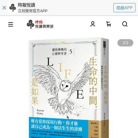
時報悅讀
開啟APP
立刻使用官方APP
0
1
/
1