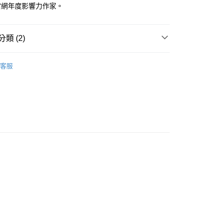
當網年度影響力作家。
類 (2)
｜全站商品
客服
大眾心理學