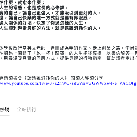
怕什麼，就愈來什麼；
人生的常態，也是成長的必修課
，
實的自己，讓自己更強大，才能吸引到更好的人。
世，讓自己快樂的唯一方式就是要有界限感，
邊人關係的好壞，決定了你過怎樣的人生，
人生順利避雷最好的方法，就是遠離消耗你的人
。
休學後改行當英文老師，進而成為暢銷作家、走上創業之路，李尚
在網路上開闢了「乾一杯！龍哥」的人生相談專欄，以書信解答一
，用最溫暖真實的回應方式，提供具體的行動指南，幫助讀者走出
專題讀書會《請遠離消耗你的人》 閱讀人導讀分享
://www.youtube.com/live/87z2hWC7sdw?si=wGWWxw4-e_VACOtg
熱銷
全站排行