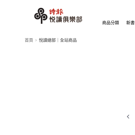
商品分類
新書
首頁
悅讀總部｜全站商品