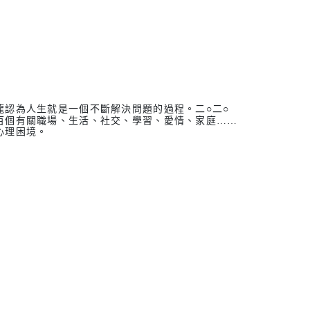
龍認為人生就是一個不斷解決問題的過程。二○二○
百個有關職場、生活、社交、學習、愛情、家庭……
心理困境。