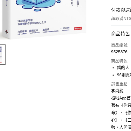
付款與運
超取滿NT$
付款方式
商品特色
信用卡一
商品編號
9525876
ATM付款
商品特色
錯的人
運送方式
96則
銷售重點
付款後全
李尚龍
每筆NT$6
橙啦App
付款後7-1
著有《你
每筆NT$6
命》、《
心》、《
宅配
勢，人間
每筆NT$1