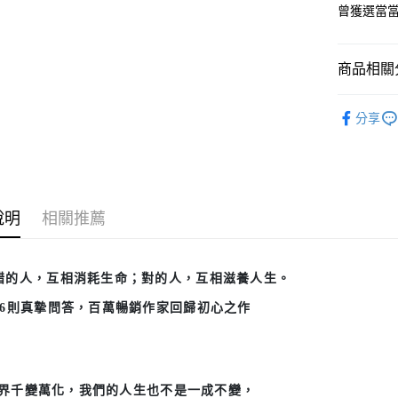
曾獲選當
商品相關分
悅讀總部
分享
心理勵志
說明
相關推薦
錯的人，互相消耗生命；對的人，互相滋養人生。
6
則真摯問答，百萬暢銷作家回歸初心之作
界千變萬化，我們的人生也不是一成不變
，