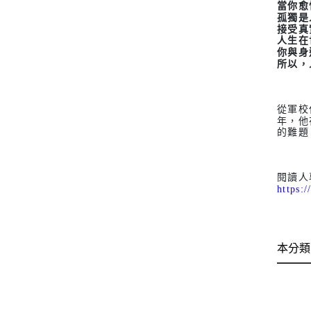
當你愈
孤獨是
接受真
人生在
你與身
所以，
從軍校
年，他
的難題
閱讀人
https
本分類