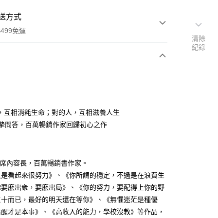
送方式
499免運
清除
紀錄
次付款
，互相消耗生命；對的人，互相滋養人生
真摯問答，百萬暢銷作家回歸初心之作
家取貨
0，滿NT$499(含以上)免運費
首席內容長，百萬暢銷書作家。
1取貨
只是看起來很努力》、《你所謂的穩定，不過是在浪費生
0，滿NT$499(含以上)免運費
你要麽出衆，要麽出局》、《你的努力，要配得上你的野
三十而已，最好的明天還在等你》、《無懼迷茫是種優
清醒才是本事》、《高收入的能力，學校沒教》等作品，
00，滿NT$499(含以上)免運費