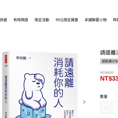
快遞
有時頻道
限定活動
99元限定藏書
本鋪解憂小物
時
請遠離
超取滿NT$
NT$420
NT$3
數量