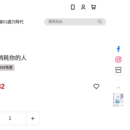
0
報51讀力時代
消耗你的人
499免運
32