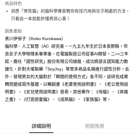
運送方式
商品特色
洞悉「男性腦」的腦科學專家教你有技巧地與兒子相處的方法，
付款後全家取貨
只看這一本就能秒懂男孩心事！
每筆NT$60，滿NT$499(含以上)免運費
銷售重點
付款後7-11取貨
黑川伊保子（Ihoko Kurokawa）
每筆NT$60，滿NT$499(含以上)免運費
腦科學．人工智慧（AI）研究者。一九五九年生於日本長野縣。奈
宅配
良女子大學物理系畢業後，在電腦製造公司從事AI開發。二○○三年
每筆NT$100，滿NT$499(含以上)免運費
起，擔任「感性研究」股份有限公司總裁，成功將語言感知能力數
據化，針對大塚製藥「SoyJoy」等眾多商品名稱進行感性分析。此
外，發現男女的大腦對於「瞬間的使用方式」各不同，該研究成果
轉而變成寫作基礎，以暢銷書《老婆使用說明書》、《老公使用說
明書》、《女兒使用說明書》發表。其他著作：《母腦》、《英雄
之書》、《打造戀愛腦》、《成熟腦》、《家族腦》等。
詳細說明
相關推薦