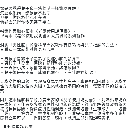
你是否覺得兒子像一堵牆壁一樣難以理解？
怎麼跟他講，總是講不聽？
但是，你以為他心不在焉，
他卻會記得你今天笑了幾次……
暢銷作家繼47萬本《老婆使用說明書》、
16萬本《老公使用說明書》大賣後的系列新作！
洞悉「男性腦」的腦科學專家教你有技巧地與兒子相處的方法，
只看這一本就能秒懂男孩心事！
＊男孩子喜歡車子是為了促進小腦的發育?!
＊男孩子「發呆、磨蹭」是理科能力的證據?!
＊一直催小孩回家卻都叫不動，該怎麼辦？
＊兒子總是長不高，成績也跟不上，有什麼妙招呢？
身為女性的母親，要理解身為男性的兒子，真是相當困難啊，因為男
性的大腦與女性的大腦，生來就擁有不同的特質，需要不同的栽培方
式。
因此這本從腦科學的角度出發的《兒子使用說明書》，對媽媽來說真
是太棒了。作者以專家的理性和母親的溫暖，為我們解答關於教養男
孩的種種疑問，從認識男性腦開始，到如何培養「生存能力」、培養
「愛」……等方法，書中都列舉說明。看完這本書，你腦中多年來的
疑問立馬可以一一得到答案，現在，就請立即詳閱說明書吧！
▌秒懂男孩心事