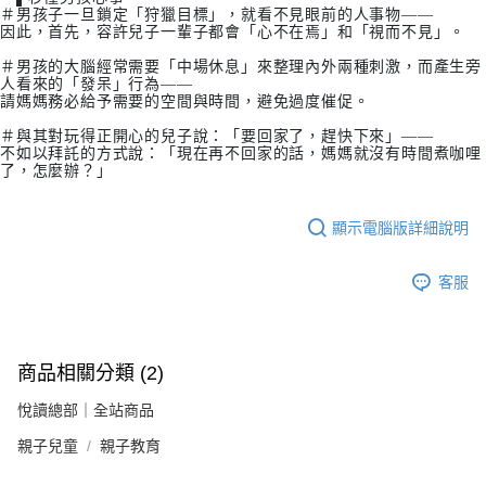
＃男孩子一旦鎖定「狩獵目標」，就看不見眼前的人事物——
因此，首先，容許兒子一輩子都會「心不在焉」和「視而不見」。
＃男孩的大腦經常需要「中場休息」來整理內外兩種刺激，而產生旁
人看來的「發呆」行為——
請媽媽務必給予需要的空間與時間，避免過度催促。
＃與其對玩得正開心的兒子說：「要回家了，趕快下來」——
不如以拜託的方式說：「現在再不回家的話，媽媽就沒有時間煮咖哩
了，怎麼辦？」
顯示電腦版詳細說明
客服
商品相關分類 (2)
悅讀總部｜全站商品
親子兒童
親子教育