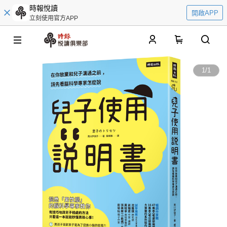
時報悅讀
開啟APP
立刻使用官方APP
0
1
/
1