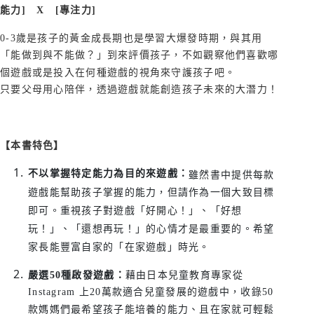
能力] X [專注力]
0-3歲是孩子的黃金成長期也是學習大爆發時期，與其用
「能做到與不能做？」到來評價孩子，不如觀察他們喜歡哪
個遊戲或是投入在何種遊戲的視角來守護孩子吧。
只要父母用心陪伴，透過遊戲就能創造孩子未來的大潛力！
【本書特色】
不以掌握特定能力為目的來遊戲：
雖然書中提供每款
遊戲能幫助孩子掌握的能力，但請作為一個大致目標
即可。重視孩子對遊戲「好開心！」、「好想
玩！」、「還想再玩！」的心情才是最重要的。希望
家長能豐富自家的「在家遊戲」時光。
嚴選50種啟發遊戲：
藉由日本兒童教育專家從
Instagram 上20萬款適合兒童發展的遊戲中，收錄50
款媽媽們最希望孩子能培養的能力、且在家就可輕鬆