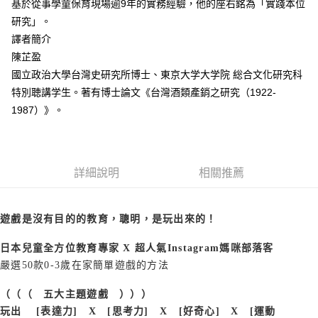
基於從事學童保育現場逾9年的實務經驗，他的座右銘為「實踐本位
研究」。
譯者簡介
陳芷盈
國立政治大學台灣史研究所博士、東京大学大学院 総合文化研究科
特別聴講学生。著有博士論文《台灣酒類產銷之研究（1922-
1987）》。
詳細說明
相關推薦
遊戲是沒有目的的教育，聰明，是玩出來的！
日本兒童全方位教育專家 X 超人氣Instagram媽咪部落客
嚴選50款0-3歲在家簡單遊戲的方法
（（（ 五大主題遊戲 ）））
玩出 [表達力] X [思考力] X [好奇心] X [運動