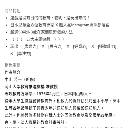
運送方式
商品特色
遊戲是沒有目的的教育，聰明，是玩出來的！
付款後全家取貨
日本兒童全方位教育專家 X 超人氣Instagram媽咪部落客
每筆NT$60，滿NT$499(含以上)免運費
嚴選50款0-3歲在家簡單遊戲的方法
付款後7-11取貨
（（（ 五大主題遊戲 ）））
每筆NT$60，滿NT$499(含以上)免運費
玩出 [表達力] X [思考力] X [好奇心] X [運動能力]
X [專注力]
宅配
每筆NT$100，滿NT$499(含以上)免運費
銷售重點
作者簡介
中山 芳一（監修）
岡山大學教育推進機構 准教授
專攻教育方法學。1976年1月生，日本岡山縣人。
從事大學生職涯諮詢教育外，也致力於提升幼兒乃至中小學、高中
生等各年齡層孩子與青少年非認知能力與後設認知能力。
此外，也參與許多針對在職人士的回流教育以及全國地各地產、
官、學、法人機構的教育計畫設計。