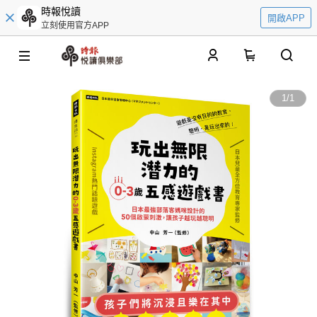
時報悅讀
開啟APP
立刻使用官方APP
0
1
/
1