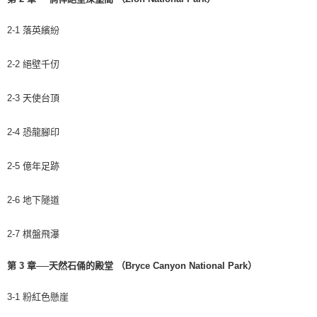
2-1 落英繽紛
2-2 絕壁千仞
2-3 天使台頂
2-4 恐龍腳印
2-5 億年足跡
2-6 地下隧道
2-7 棋盤飛瀑
第 3 章──天然石俑的殿堂 （Bryce Canyon National Park）
3-1 粉紅色懸崖