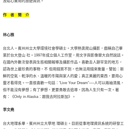
及貼心實用的旅遊資訊。
作 者 簡 介
林心雅
台北人。賓州州立大學環境社會學碩士。大學熱衷爬山攝影，戲稱自己畢
業於台大登山 社。1997年成立個人工作室，用文字與影像替大自然說話。
在國內外數次發表與生態相關報導及攝影作品。喜歡去人跡罕至的地方，
認為世上最珍貴的事物，不 但用錢買不到，也無法用錢來衡量，譬如：新
鮮的空氣、乾淨的水、溫暖的冬陽與家人的愛；真正美麗的東西，要用心
靈才看得見。一直很喜歡一句話：“Live Your Dream”──人可以兩袖清風，
但不能沒有夢想；有了夢想，更要勇敢去追尋，因為人生只有一次。著
有：《Only in Alaska：跟我去阿拉斯加》。
李文堯
台大地理系畢，賓州州立大學地 理碩士。目前從事地理資訊系統的研發工