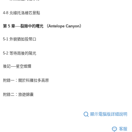
4-8 北緣托洛維匹景點
第 5 章──裂隙中的曙光 （Antelope Canyon）
5-1 外貌猶如投幣口
5-2 等待雨後的陽光
後記──星空燦爛
附錄一：關於科羅拉多高原
附錄二：旅遊錦囊
顯示電腦版詳細說明
客服