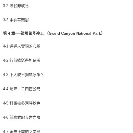
3-2 峽谷非峽谷
3-3 走進華爾街
第 4 章──親觸鬼斧神工 （Grand Canyon National Park）
4-1 遲遲未實現的心願
4-2 行前錄影帶如是說
4-3 下大峽谷獨缺冰爪？
4-4 陡降一千四百公尺
4-5 科羅拉多河畔秋色
4-6 前寒武紀亙古岩層
4-7 永無止盡的之字形