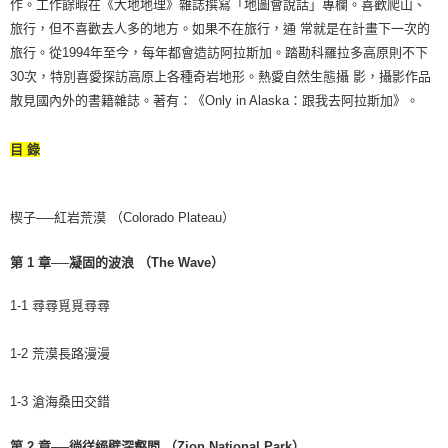
作。工作餘暇在《大地地理》雜誌撰寫「地圖會說話」專欄。喜歡爬山、
旅行，但不喜歡去人多的地方。如果不在旅行，通 常就是在計畫下一次的
旅行。從1994年至今，每年都會造訪阿拉斯加。踏勘科羅拉多高原則不下
30次，特別喜愛探訪高原上各種奇岩地形。熱愛自然生態攝 影，攝影作品
散見國內外的書籍雜誌。著有：《Only in Alaska：跟我去阿拉斯加》。
目 錄
楔子──紅岩荒漠 （Colorado Plateau）
第 1 章──凝固的波浪 （The Wave）
1-1 尋尋覓覓尋尋
1-2 荒漠長路漫漫
1-3 滄海桑田交錯
第 2 章──徜徉絕壁深壑間 （Zion National Park）