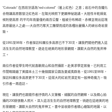
“Colorado” 在西班牙語為“red-colored”（著上紅色）之意；岩石中的含鐵化
合物讓高原散發泛紅色彩，在陽光映照下更顯神祕詭譎。大陸性半乾燥氣
候則使高原 的平均年雨量僅約兩百公釐，植被分布稀疏，赤裸呈現出這塊
高原最迷人之處──大自然巧奪天工雕塑而成的各種壯麗懾人的峽谷奇岩景
致。
從1991至98年，作者探訪科羅拉多高原已不下30次，讓我們隨他們進入這
活生生的自然地理教室，遊走在絕美的地形景觀間，讚歎大自然的鬼斧神
工。
兩位作者從學生時代就喜歡爬山和自然攝影。赴美求學定居後，已利用工
作閒暇踏遍了美國本土三十幾個國家公園及夏威夷群島，從1991至98年，
探訪科羅拉多高原更不下30次。這偌大的紅岩荒漠定有一股神奇魔力，吸
引作者一再造訪。
現在，讓我們也跟隨作者抒情的人文筆觸、細膩的自然觀察，以及精心拍
攝的200餘張動人照片，深入這活生生的自然地理教室，徜遊在這絕美的地
形景觀間，讚歎大自然的鬼斧神工。書中並收錄作者精心繪製的地圖，以