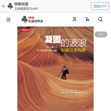
時報悅讀
開啟APP
立刻使用官方APP
0
1
/
1