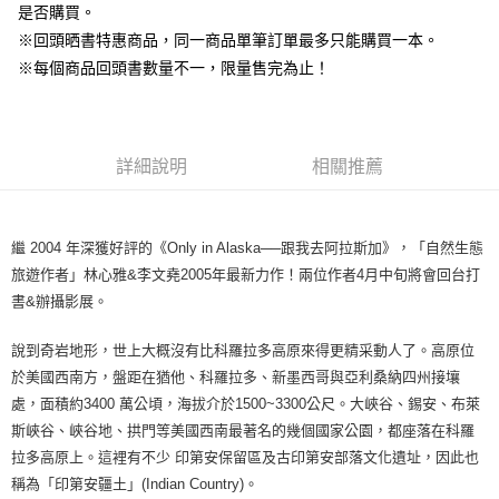
是否購買。
※回頭晒書特惠商品，同一商品單筆訂單最多只能購買一本。
※每個商品回頭書數量不一，限量售完為止！
詳細說明
相關推薦
繼 2004 年深獲好評的《Only in Alaska──跟我去阿拉斯加》，「自然生態
旅遊作者」林心雅&李文堯2005年最新力作！兩位作者4月中旬將會回台打
書&辦攝影展。
說到奇岩地形，世上大概沒有比科羅拉多高原來得更精采動人了。高原位
於美國西南方，盤距在猶他、科羅拉多、新墨西哥與亞利桑納四州接壤
處，面積約3400 萬公頃，海拔介於1500~3300公尺。大峽谷、錫安、布萊
斯峽谷、峽谷地、拱門等美國西南最著名的幾個國家公園，都座落在科羅
拉多高原上。這裡有不少 印第安保留區及古印第安部落文化遺址，因此也
稱為「印第安疆土」(Indian Country)。