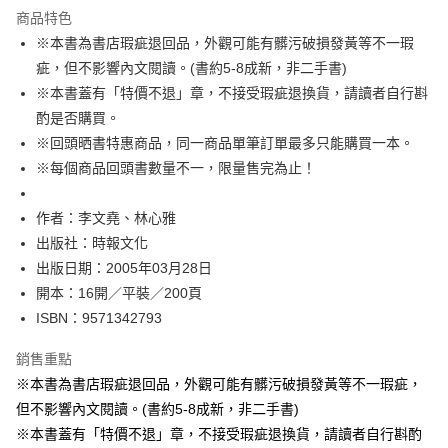
運送方式
商品特色
※本書為書店瑕疵退回品，外觀可能有髒污破損發黃等不一瑕
付款後全家取貨
疵，但不影響內文閱讀。(書約5-8成新，非二手書)
每筆NT$60，滿NT$499(含以上)免運費
※本書蓋有「特價不退」章，不接受瑕疵退換貨，請讀者自行斟
付款後7-11取貨
酌是否購買。
每筆NT$60，滿NT$499(含以上)免運費
※回頭晒書特惠商品，同一商品單筆訂單最多只能購買一本。
※每個商品回頭書數量不一，限量售完為止！
宅配
每筆NT$100，滿NT$499(含以上)免運費
作者：李文堯、林心雅
出版社：時報文化
出版日期：2005年03月28日
開本：16開／平裝／200頁
ISBN：9571342793
銷售重點
※本書為書店瑕疵退回品，外觀可能有髒污破損發黃等不一瑕疵，
但不影響內文閱讀。(書約5-8成新，非二手書)
※本書蓋有「特價不退」章，不接受瑕疵退換貨，請讀者自行斟酌