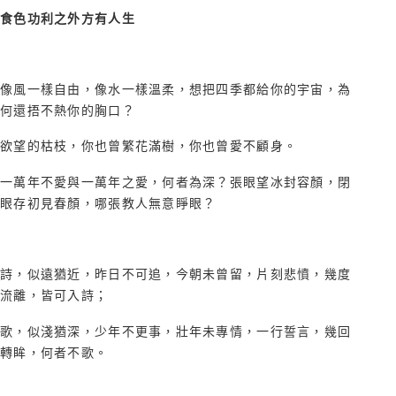
食色功利之外方有人生
像風一樣自由，像水一樣溫柔，想把四季都給你的宇宙，為
何還捂不熱你的胸口？
欲望的枯枝，你也曾繁花滿樹，你也曾愛不顧身。
一萬年不愛與一萬年之愛，何者為深？張眼望冰封容顏，閉
眼存初見春顏，哪張教人無意睜眼？
詩，似遠猶近，昨日不可追，今朝未曾留，片刻悲憤，幾度
流離，皆可入詩；
歌，似淺猶深，少年不更事，壯年未專情，一行誓言，幾回
轉眸，何者不歌。