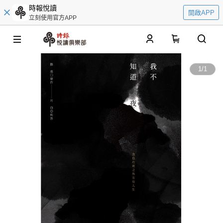
時報悅讀
開啟APP
立刻使用官方APP
0
1
/
1