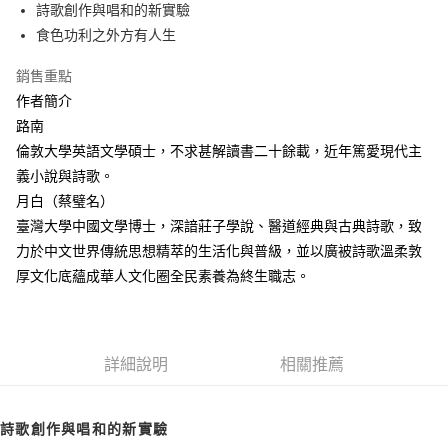
詩歌創作與唱和的新實驗
付款後全家取貨
食色功利之外方有人生
每筆NT$60，滿NT$499(含以上)免運費
銷售重點
付款後7-11取貨
作者簡介
每筆NT$60，滿NT$499(含以上)免運費
路南
宅配
倫敦大學英語文學碩士，不求甚解讀書二十餘載，近年篤愛現代主
每筆NT$100，滿NT$499(含以上)免運費
義小說與詩歌。
月白（蔡璧名）
臺灣大學中國文學博士，深諳莊子學說、醫道經典與古典詩歌，致
力於中文世界傳統思想精萃的生活化與普級，並以廣被詩歌溫柔敦
厚文化底蘊成華人文化圈全民素養為終生職志。
詳細說明
相關推薦
詩歌創作與唱和的新實驗