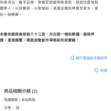
和者月白，攜手莊周，舉重若輕處明辨真假，迷途往還地點
醒夢人，以詩解詩，以歌唱和，清澈淡雅如林壑甘泉水，更
似一碗解藥。
本書收錄路南新詩八十三首，月白逐一唱和解讀，兩相呼
應，意境頗豐，開啟詩歌創作與唱和的新實驗！
顯示電腦版詳細說明
客服
商品相關分類 (2)
悅讀總部｜全站商品
文學
詩