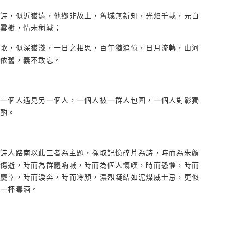
詩，似近猶遠，他鄉非故土，舊城無新知，光焰千載，元白
雲樹，情未稍減；
歌，似深猶淺，一日之相思，百年猶追憶，日月流轉，山河
依舊，義不敢忘。
一個人遇見另一個人，一個人被一群人包圍，一個人對影獨
酌。
詩人路南以此三者為主題，擷取記憶碎片為詩，時而為朱顏
傷逝，時而為群體吶喊，時而為個人慨嘆，時而恐懼，時而
慶幸，時而淚奔，時而冷顏，濃烈凝結如泥煤威士忌，更似
一杯毒酒。