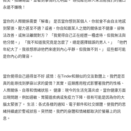
微笑、扭轉局面，並看到事情的光明面。 尋找維他命人來治癒我們的傷口
永遠不嫌晚！
當你的人際關係需要「解毒」 是否當你想到某個人，你就會不由自主地感
到緊張、壓力甚至不適？或者，你自知跟某人之間的關係並不健康，卻無
法改善，或無法離開對方？ 「我覺得自己正在經歷一種虐待，但我無法與
他分開。」 「我不知道我究竟是怎麼了，總是選擇錯誤的男人。」 「他們
年紀大了，我很想原諒他們來達到內心平靜，但我做不到。」 這些都可能
是你內心的聲音。
當你覺得自己過得並不好 感情：在Tinder和類似的交友軟體上，我們是否
真的能尋找到夢寐以求的愛情？其實，這類應用程式影響著我們的性格、
人際關係、自尊和情緒狀態。 健康：現今的生活充滿炎症，當你健康方面
出現問題，例如過敏、胃腸道疾病或免疫力下降，很有可能是因為你的大
腦太緊張了。 生活：各式各樣的通知、電子郵件和社交媒體，使我們的思
緒持續處於警戒狀態。突然間，我們的身體和情緒都取決於螢幕上的訊
息。