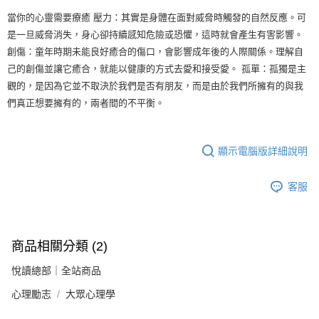
當你的心靈需要療癒 壓力：其實是身體在面對威脅時觸發的自然反應。可
是一旦威脅消失，身心卻持續感知危險或恐懼，這時就會產生有害影響。
創傷：童年時期未能良好癒合的傷口，會影響成年後的人際關係。理解自
己的創傷並讓它癒合，就能以健康的方式去愛和接受愛。 孤單：孤獨是主
觀的，是因為它並不取決於我們是否有朋友，而是由於我們所擁有的與我
們真正想要擁有的，兩者間的不平衡。
顯示電腦版詳細說明
客服
商品相關分類 (2)
悅讀總部｜全站商品
心理勵志
大眾心理學