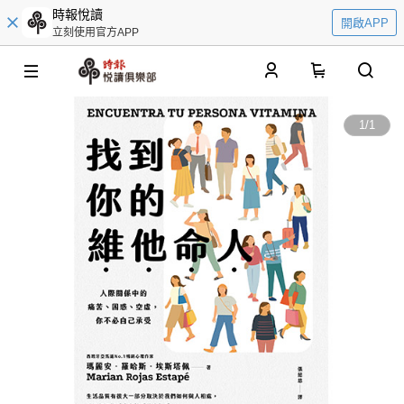
時報悅讀
開啟APP
立刻使用官方APP
0
1
/
1