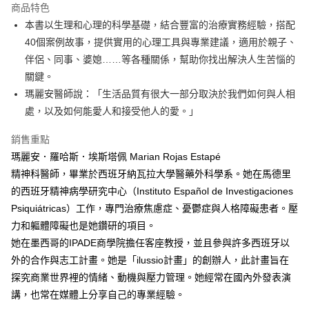
運送方式
商品特色
本書以生理和心理的科學基礎，結合豐富的治療實務經驗，搭配
付款後全家取貨
40個案例故事，提供實用的心理工具與專業建議，適用於親子、
每筆NT$60，滿NT$499(含以上)免運費
伴侶、同事、婆媳……等各種關係，幫助你找出解決人生苦惱的
付款後7-11取貨
關鍵。
每筆NT$60，滿NT$499(含以上)免運費
瑪麗安醫師說：「生活品質有很大一部分取決於我們如何與人相
處，以及如何能愛人和接受他人的愛。」
宅配
每筆NT$100，滿NT$499(含以上)免運費
銷售重點
瑪麗安．羅哈斯．埃斯塔佩 Marian Rojas Estapé
精神科醫師，畢業於西班牙納瓦拉大學醫藥外科學系。她在馬德里
的西班牙精神病學研究中心（Instituto Español de Investigaciones
Psiquiátricas）工作，專門治療焦慮症、憂鬱症與人格障礙患者。壓
力和軀體障礙也是她鑽研的項目。
她在墨西哥的IPADE商學院擔任客座教授，並且參與許多西班牙以
外的合作與志工計畫。她是「ilussio計畫」的創辦人，此計畫旨在
探究商業世界裡的情緒、動機與壓力管理。她經常在國內外發表演
講，也常在媒體上分享自己的專業經驗。