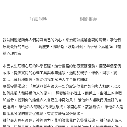
詳細說明
相關推薦
我試圖透過陪伴人們認識自己的內心，來治癒並緩解靈魂的痛苦，讓他們
展現最好的自己。 ──瑪麗安．羅哈斯．埃斯塔佩，西班牙亞馬遜No. 1暢
銷心理作家
本書以生理和心理的科學基礎，結合豐富的治療實務經驗，搭配40個案例
故事，提供實用的心理工具與專業建議，適用於親子、伴侶、同事、婆
媳……等各種關係，幫助你找出解決人生苦惱的關鍵。
瑪麗安醫師說：「生活品質有很大一部分取決於我們如何與人相處，以及
如何能愛人和接受他人的愛。」 想要解決心理上、關係上、生活上的挑戰
和威脅，找到你的維他命人會產生神奇效果！ 維他命人讓我們與最好的自
己連結。 維他命人幫助我們增強想法，敞開心扉，散發熱情。 維他命人是
催產素分泌的重要促進劑，有助於緩解緊張情緒。
維他命人具有高迷走神經張力，能夠調節我們的警覺狀態。 維他命人讓人