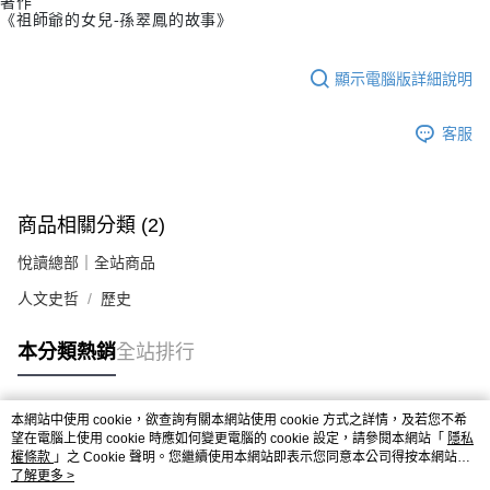
著作
《祖師爺的女兒-孫翠鳳的故事》
顯示電腦版詳細說明
客服
商品相關分類 (2)
悅讀總部｜全站商品
人文史哲
歷史
本分類熱銷
全站排行
本網站中使用 cookie，欲查詢有關本網站使用 cookie 方式之詳情，及若您不希
熱門標籤
望在電腦上使用 cookie 時應如何變更電腦的 cookie 設定，請參閱本網站「
隱私
權條款
」之 Cookie 聲明。您繼續使用本網站即表示您同意本公司得按本網站使
用條款之 Cookie 聲明使用 cookie。
了解更多 >