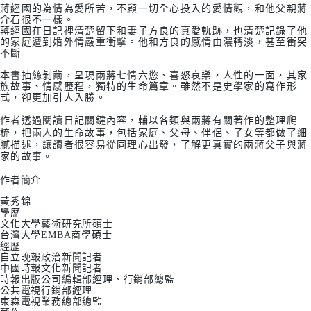
蔣經國的為情為愛所苦，不顧一切全心投入的愛情觀，和他父親蔣
介石很不一樣。
蔣經國在日記裡清楚留下和妻子方良的真愛軌跡，也清楚記錄了他
的家庭遭到婚外情嚴重衝擊。他和方良的感情由濃轉淡，甚至衝突
不斷……
本書抽絲剝繭，呈現兩蔣七情六慾、喜怒哀樂，人性的一面，其家
族故事、情感歷程，獨特的生命篇章。雖然不是史學家的寫作形
式，卻更加引人入勝。
作者透過閱讀日記關鍵內容，輔以各類與兩蔣有關著作的整理爬
梳，把兩人的生命故事，包括家庭、父母、伴侶、子女等都做了細
膩描述，讓讀者很容易從同理心出發，了解更真實的兩蔣父子與蔣
家的故事。
作者簡介
黃秀錦
學歷
文化大學藝術研究所碩士
台灣大學EMBA商學碩士
經歷
自立晚報政治新聞記者
中國時報文化新聞記者
時報出版公司編輯部經理、行銷部總監
公共電視行銷部經理
東森電視業務總部總監