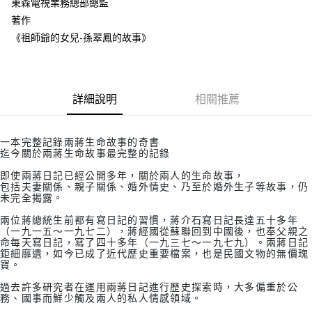
東森電視業務總部總監
著作
《祖師爺的女兒-孫翠鳳的故事》
詳細說明
相關推薦
一本完整記錄兩蔣生命故事的奇書
迄今關於兩蔣生命故事最完整的記錄
即使兩蔣日記已經公開多年，關於兩人的生命故事，
包括夫妻關係、親子關係、婚外情史、乃至於婚外生子等故事，仍
未完全揭露。
兩位蔣總統生前都有寫日記的習慣，蔣介石寫日記長達五十多年
（一九一五～一九七二），蔣經國從蘇聯回到中國後，也奉父親之
命每天寫日記，寫了四十多年（一九三七～一九七九）。兩蔣日記
鉅細靡遺，如今已成了近代歷史重要檔案，也是民國文物的無價瑰
寶。
過去許多研究者在運用兩蔣日記進行歷史探索時，大多偏重於公
務、國事而鮮少觸及兩人的私人情感領域。