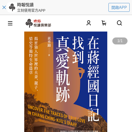
時報悅讀
開啟APP
立刻使用官方APP
0
1
/
1