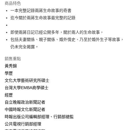
運送方式
商品特色
一本完整記錄兩蔣生命故事的奇書
付款後全家取貨
迄今關於兩蔣生命故事最完整的記錄
每筆NT$60，滿NT$499(含以上)免運費
付款後7-11取貨
即使兩蔣日記已經公開多年，關於兩人的生命故事，
每筆NT$60，滿NT$499(含以上)免運費
包括夫妻關係、親子關係、婚外情史、乃至於婚外生子等故事，
仍未完全揭露。
宅配
每筆NT$100，滿NT$499(含以上)免運費
銷售重點
黃秀錦
學歷
文化大學藝術研究所碩士
台灣大學EMBA商學碩士
經歷
自立晚報政治新聞記者
中國時報文化新聞記者
時報出版公司編輯部經理、行銷部總監
公共電視行銷部經理