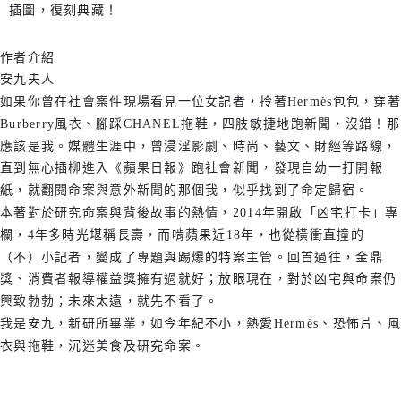
插圖，復刻典藏！
作者介紹
安九夫人
如果你曾在社會案件現場看見一位女記者，拎著Hermès包包，穿著
Burberry風衣、腳踩CHANEL拖鞋，四肢敏捷地跑新聞，沒錯！那
應該是我。媒體生涯中，曾浸淫影劇、時尚、藝文、財經等路線，
直到無心插柳進入《蘋果日報》跑社會新聞，發現自幼一打開報
紙，就翻閱命案與意外新聞的那個我，似乎找到了命定歸宿。
本著對於研究命案與背後故事的熱情，2014年開啟「凶宅打卡」專
欄，4年多時光堪稱長壽，而啃蘋果近18年，也從橫衝直撞的
（不）小記者，變成了專題與踢爆的特案主管。回首過往，金鼎
獎、消費者報導權益獎擁有過就好；放眼現在，對於凶宅與命案仍
興致勃勃；未來太遠，就先不看了。
我是安九，新研所畢業，如今年紀不小，熱愛Hermès、恐怖片、風
衣與拖鞋，沉迷美食及研究命案。