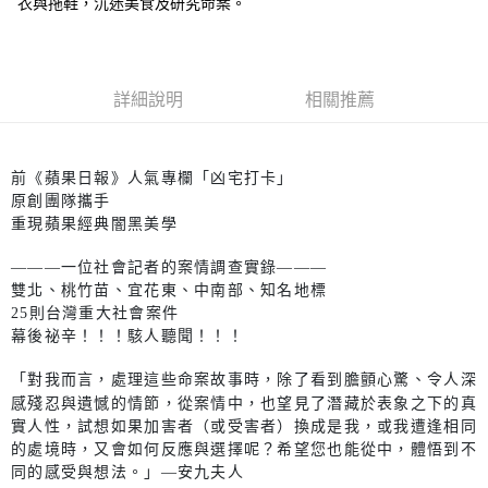
衣與拖鞋，沉迷美食及研究命案。
詳細說明
相關推薦
前《蘋果日報》人氣專欄「凶宅打卡」
原創團隊攜手
重現蘋果經典闇黑美學
———一位社會記者的案情調查實錄———
雙北、桃竹苗、宜花東、中南部、知名地標
25則台灣重大社會案件
幕後祕辛！！！駭人聽聞！！！
「對我而言，處理這些命案故事時，除了看到膽顫心驚、令人深
感殘忍與遺憾的情節，從案情中，也望見了潛藏於表象之下的真
實人性，試想如果加害者（或受害者）換成是我，或我遭逢相同
的處境時，又會如何反應與選擇呢？希望您也能從中，體悟到不
同的感受與想法。」
—安九夫人