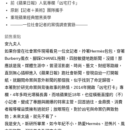
前《蘋果日報》人氣專欄「凶宅打卡」
付款後全家取貨
原創【記者＋美術】團隊攜手
每筆NT$60，滿NT$499(含以上)免運費
重現蘋果經典闇黑美學
付款後7-11取貨
———一位社會記者的案情調查實錄———
每筆NT$60，滿NT$499(含以上)免運費
銷售重點
宅配
安九夫人
每筆NT$100，滿NT$499(含以上)免運費
如果你曾在社會案件現場看見一位女記者，拎著Hermès包包，穿著
Burberry風衣、腳踩CHANEL拖鞋，四肢敏捷地跑新聞，沒錯！那
應該是我。媒體生涯中，曾浸淫影劇、時尚、藝文、財經等路線，
直到無心插柳進入《蘋果日報》跑社會新聞，發現自幼一打開報
紙，就翻閱命案與意外新聞的那個我，似乎找到了命定歸宿。
本著對於研究命案與背後故事的熱情，2014年開啟「凶宅打卡」專
欄，4年多時光堪稱長壽，而啃蘋果近18年，也從橫衝直撞的（不）
小記者，變成了專題與踢爆的特案主管。回首過往，金鼎獎、消費
者報導權益獎擁有過就好；放眼現在，對於凶宅與命案仍興致勃
勃；未來太遠，就先不看了。
我是安九，新研所畢業，如今年紀不小，熱愛Hermès、恐怖片、風