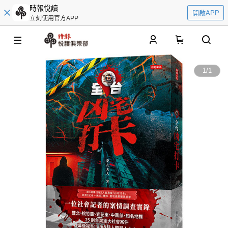
時報悅讀
開啟APP
立刻使用官方APP
0
1
/
1