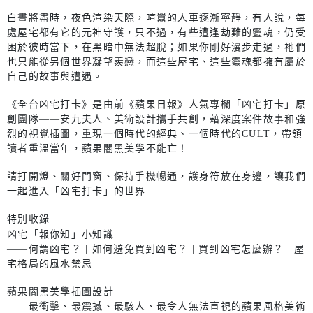
白晝將盡時，夜色渲染天際，喧囂的人車逐漸寧靜，有人說，每
處屋宅都有它的元神守護，只不過，有些遭逢劫難的靈魂，仍受
困於彼時當下，在黑暗中無法超脫；如果你剛好漫步走過，祂們
也只能從另個世界凝望羨戀，而這些屋宅、這些靈魂都擁有屬於
自己的故事與遭遇。
《全台凶宅打卡》是由前《蘋果日報》人氣專欄「凶宅打卡」原
創團隊——安九夫人、美術設計攜手共創，藉深度案件故事和強
烈的視覺插圖，重現一個時代的經典、一個時代的CULT，帶領
讀者重溫當年，蘋果闇黑美學不能亡！
請打開燈、關好門窗、保持手機暢通，護身符放在身邊，讓我們
一起進入「凶宅打卡」的世界……
特別收錄
凶宅「報你知」小知識
——何謂凶宅？ | 如何避免買到凶宅？ | 買到凶宅怎麼辦？ | 屋
宅格局的風水禁忌
蘋果闇黑美學插圖設計
——最衝擊、最震撼、最駭人、最令人無法直視的蘋果風格美術