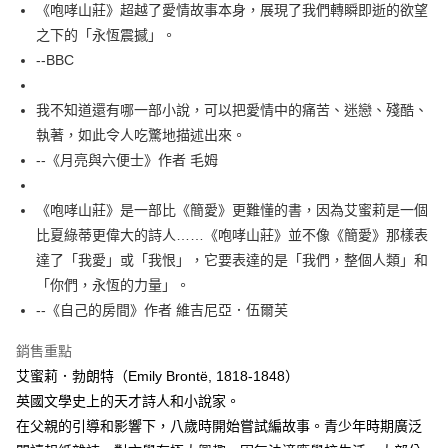
《咆哮山莊》超越了愛情故事本身，展現了我們轉瞬即逝的欲望
付款後全家取貨
之下的「永恆震撼」。
每筆NT$60，滿NT$499(含以上)免運費
--BBC
付款後7-11取貨
每筆NT$60，滿NT$499(含以上)免運費
我不知道還有哪一部小說，可以把愛情中的痛苦、迷戀、殘酷、
執著，如此令人吃驚地描述出來。
宅配
--《月亮與六便士》作者 毛姆
每筆NT$100，滿NT$499(含以上)免運費
《咆哮山莊》是一部比《簡愛》更難懂的書，因為艾蜜莉是一個
比夏綠蒂更偉大的詩人……《咆哮山莊》並不像《簡愛》那樣表
達了「我愛」或「我恨」，它要表達的是「我們，整個人類」和
「你們，永恆的力量」。
--《自己的房間》作者 維吉尼亞．伍爾芙
銷售重點
艾蜜莉．勃朗特（Emily Brontë, 1818-1848）
英國文學史上的天才詩人和小說家。
在父親的引導和影響下，八歲時開始嘗試編故事。青少年時期廣泛