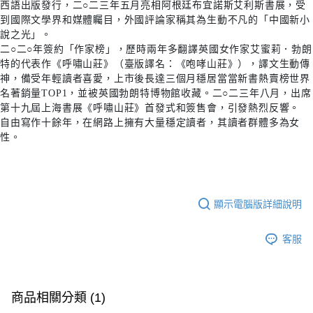
西語出版發行，二○二三年五月亮相阿根廷布宜諾斯艾利斯書展，受
到國際文學界和媒體矚目，外國評論家稱其為生動不凡的「中國新小
說之光」。
二○二○年簽約「作家榜」，歷時兩年多翻譯英國女作家艾蜜莉．勃朗
特的代表作《呼嘯山莊》（臺版譯名：《咆哮山莊》），譯文生動傳
神，備受年輕讀者喜愛，上市後長達三個月穩居當當新書熱賣榜世界
名著銷量TOP1，並被英國勃朗特博物館收藏。二○二三年八月，出席
第十九屆上海書展《呼嘯山莊》首發式和簽售會，引發熱烈反響。
自由寫作十餘年，在網路上擁有大量穩定讀者，其讀者群體多為女
性。
顯示電腦版詳細說明
客服
商品相關分類 (1)