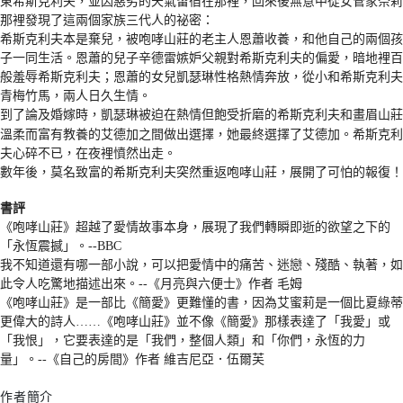
東希斯克利夫，並因惡劣的天氣留宿在那裡，回來後無意中從女管家奈莉
那裡發現了這兩個家族三代人的祕密：
希斯克利夫本是棄兒，被咆哮山莊的老主人恩蕭收養，和他自己的兩個孩
子一同生活。恩蕭的兒子辛德雷嫉妒父親對希斯克利夫的偏愛，暗地裡百
般羞辱希斯克利夫；恩蕭的女兒凱瑟琳性格熱情奔放，從小和希斯克利夫
青梅竹馬，兩人日久生情。
到了論及婚嫁時，凱瑟琳被迫在熱情但飽受折磨的希斯克利夫和畫眉山莊
溫柔而富有教養的艾德加之間做出選擇，她最終選擇了艾德加。希斯克利
夫心碎不已，在夜裡憤然出走。
數年後，莫名致富的希斯克利夫突然重返咆哮山莊，展開了可怕的報復！
書評
《咆哮山莊》超越了愛情故事本身，展現了我們轉瞬即逝的欲望之下的
「永恆震撼」。--BBC
我不知道還有哪一部小說，可以把愛情中的痛苦、迷戀、殘酷、執著，如
此令人吃驚地描述出來。--《月亮與六便士》作者 毛姆
《咆哮山莊》是一部比《簡愛》更難懂的書，因為艾蜜莉是一個比夏綠蒂
更偉大的詩人……《咆哮山莊》並不像《簡愛》那樣表達了「我愛」或
「我恨」，它要表達的是「我們，整個人類」和「你們，永恆的力
量」。--《自己的房間》作者 維吉尼亞．伍爾芙
作者簡介