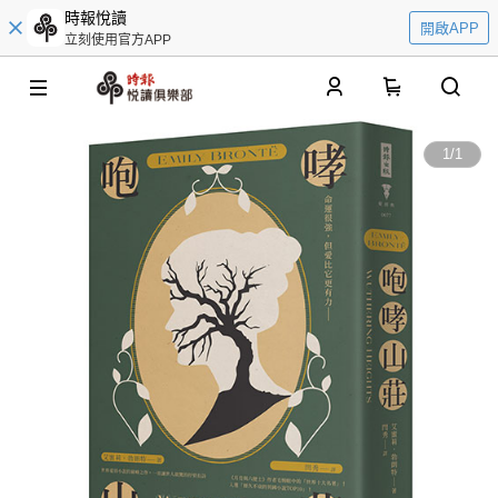
時報悅讀
開啟APP
立刻使用官方APP
0
1
/
1